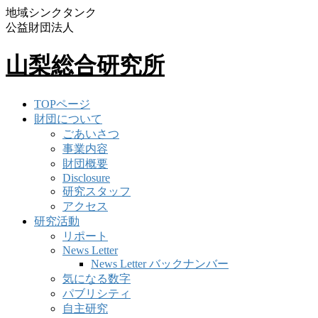
地域シンクタンク
公益財団法人
山梨総合研究所
TOPページ
財団について
ごあいさつ
事業内容
財団概要
Disclosure
研究スタッフ
アクセス
研究活動
リポート
News Letter
News Letter バックナンバー
気になる数字
パブリシティ
自主研究