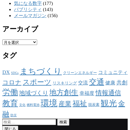
気になる数字
(177)
パブリシティ
(143)
メールマガジン
(156)
アーカイブ
ア
ー
タグ
カ
イ
ブ
まちづくり
DX
コミュニティ
クリーンエネルギー
SDGs
交通
スポーツ
コロナ
共創
交流
健康
リスキリング
労働
地方創生
情報通信
地域づくり
幸福度
環境
観光
教育
福祉
金
産業
脱炭素
文化
燃料電池
融
防災
検
索:
閉じる