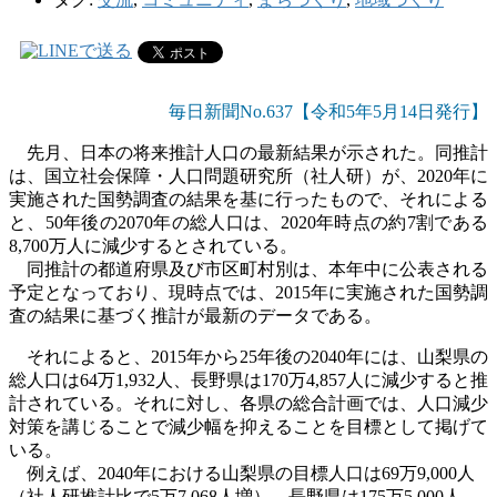
毎日新聞No.637【令和5年5
月14
日発行】
先月、日本の将来推計人口の最新結果が示された。同推計
は、国立社会保障・人口問題研究所（社人研）が、
2020
年に
実施された国勢調査の結果を基に行ったもので、それによる
と、
50
年後の
2070
年の総人口は、
2020
年時点の約
7
割である
8,700
万人に減少するとされている。
同推計の都道府県及び市区町村別は、本年中に公表される
予定となっており、現時点では、
2015
年に実施された国勢調
査の結果に基づく推計が最新のデータである。
それによると、
2015
年から
25
年後の
2040
年には、山梨県の
総人口は
64
万
1,932
人、長野県は
170
万
4,857
人に減少すると推
計されている。それに対し、各県の総合計画では、人口減少
対策を講じることで減少幅を抑えることを目標として掲げて
いる。
例えば、
2040
年における山梨県の目標人口は
69
万
9,000
人
（社人研推計比で
5
万
7,068
人増）、長野県は
175
万
5,000
人