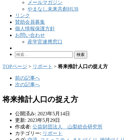
メールマガジン
やまなし未来共創HUB
リンク
賛助会員募集
個人情報保護方針
お問い合わせ
産学官連携窓口
検
索:
TOPページ
>
リポート
>
将来推計人口の捉え方
前の記事へ
次の記事へ
将来推計人口の捉え方
公開済み: 2023年5月14日
更新: 2023年5月29日
作成者:
公益財団法人 山梨総合研究所
カテゴリー:
リポート
タグ:
交流
,
コミュニティ
,
まちづくり
,
地域づくり