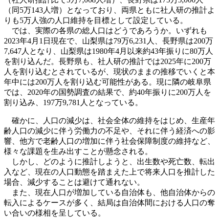
（同
5
万
143
人増）となっており、両県ともに社人研の推計よ
りも
5
万人強の人口維持を目標として設定している。
では、実際の各県の総人口はどうであろうか。いずれも
2023
年
4
月
1
日現在で、山梨県は
79
万
6,231
人、長野県は
200
万
7,647
人となり、山梨県は
1980
年
4
月以来約
43
年振りに
80
万人
を割り込んだ。長野県も、社人研の推計では
2025
年に
200
万
人を割り込むとされているが、現状のままの推移でいくと本
年中には
200
万人を割り込む可能性がある。現に隣の岐阜県
では、
2020
年の国勢調査の結果で、約
40
年振りに
200
万人を
割り込み、
197
万
9,781
人となっている。
確かに、人口の減少は、社会全体の維持をはじめ、生産年
齢人口の減少に伴う労働力の不足や、それに伴う経済への影
響、他方で老齢人口の増加に伴う社会保障制度の維持など、
様々な課題を生み出すことが懸念される。
しかし、どのように推計しようと、出生数や死亡数、転出
入など、現在の人口動態を踏まえた上で将来人口を推計した
場合、減少することは避けて通れない。
また、現在人口が増加している自治体も、他自治体からの
転入によるケースが多く、結局は自治体間における人口の奪
い合いの様相を呈している。