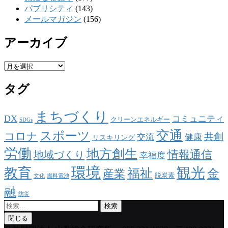
パブリシティ
(143)
メールマガジン
(156)
アーカイブ
ア
ー
タグ
カ
イ
ブ
まちづくり
DX
コミュニティ
クリーンエネルギー
SDGs
交通
スポーツ
コロナ
共創
交流
健康
リスキリング
労働
地方創生
情報通信
地域づくり
幸福度
環境
観光
教育
福祉
金
産業
脱炭素
文化
燃料電池
融
防災
検
索:
閉じる