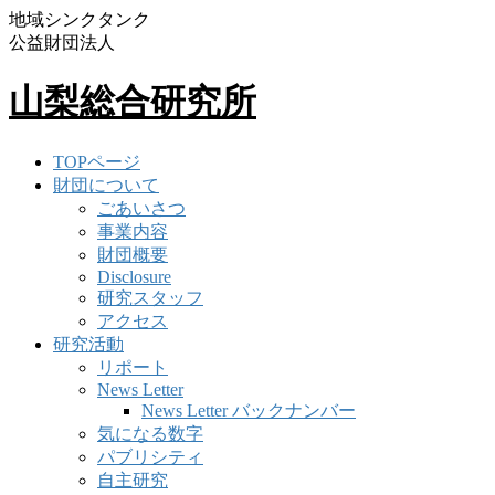
地域シンクタンク
公益財団法人
山梨総合研究所
TOPページ
財団について
ごあいさつ
事業内容
財団概要
Disclosure
研究スタッフ
アクセス
研究活動
リポート
News Letter
News Letter バックナンバー
気になる数字
パブリシティ
自主研究