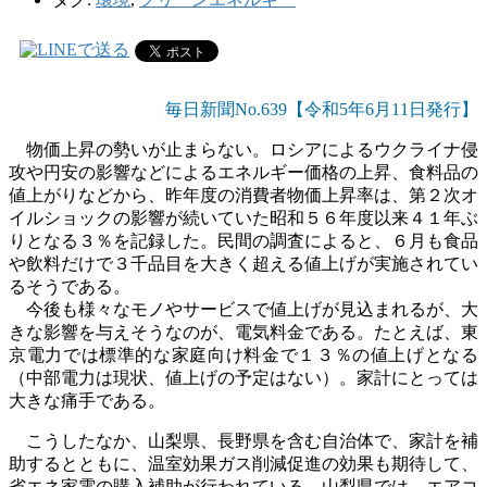
毎日新聞No.639【令和5年6
月11
日発行】
物価上昇の勢いが止まらない。ロシアによるウクライナ侵
攻や円安の影響などによるエネルギー価格の上昇、食料品の
値上がりなどから、昨年度の消費者物価上昇率は、第２次オ
イルショックの影響が続いていた昭和５６年度以来４１年ぶ
りとなる３％を記録した。民間の調査によると、６月も食品
や飲料だけで３千品目を大きく超える値上げが実施されてい
るそうである。
今後も様々なモノやサービスで値上げが見込まれるが、大
きな影響を与えそうなのが、電気料金である。たとえば、東
京電力では標準的な家庭向け料金で１３％の値上げとなる
（中部電力は現状、値上げの予定はない）。家計にとっては
大きな痛手である。
こうしたなか、山梨県、長野県を含む自治体で、家計を補
助するとともに、温室効果ガス削減促進の効果も期待して、
省エネ家電の購入補助が行われている。山梨県では、エアコ