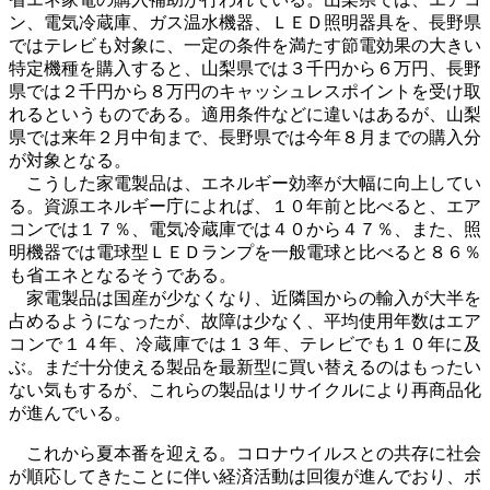
ン、電気冷蔵庫、ガス温水機器、ＬＥＤ照明器具を、長野県
ではテレビも対象に、一定の条件を満たす節電効果の大きい
特定機種を購入すると、山梨県では３千円から６万円、長野
県では２千円から８万円のキャッシュレスポイントを受け取
れるというものである。適用条件などに違いはあるが、山梨
県では来年２月中旬まで、長野県では今年８月までの購入分
が対象となる。
こうした家電製品は、エネルギー効率が大幅に向上してい
る。資源エネルギー庁によれば、１０年前と比べると、エア
コンでは１７％、電気冷蔵庫では４０から４７％、また、照
明機器では電球型ＬＥＤランプを一般電球と比べると８６％
も省エネとなるそうである。
家電製品は国産が少なくなり、近隣国からの輸入が大半を
占めるようになったが、故障は少なく、平均使用年数はエア
コンで１４年、冷蔵庫では１３年、テレビでも１０年に及
ぶ。まだ十分使える製品を最新型に買い替えるのはもったい
ない気もするが、これらの製品はリサイクルにより再商品化
が進んでいる。
これから夏本番を迎える。コロナウイルスとの共存に社会
が順応してきたことに伴い経済活動は回復が進んでおり、ボ