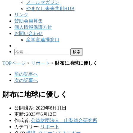
メールマガジン
やまなし未来共創HUB
リンク
賛助会員募集
個人情報保護方針
お問い合わせ
産学官連携窓口
検
索:
TOPページ
>
リポート
>
財布に地球に優しく
前の記事へ
次の記事へ
財布に地球に優しく
公開済み: 2023年6月11日
更新: 2023年6月12日
作成者:
公益財団法人 山梨総合研究所
カテゴリー:
リポート
タグ:
環境
,
クリーンエネルギー