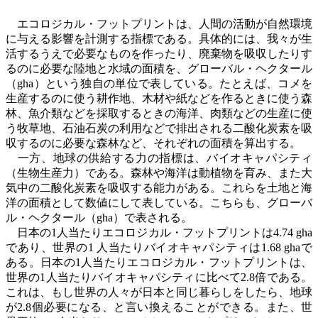
エコロジカル・フットプリントは、人間の活動が自然環境
に与える影響を計測する指標である。具体的には、我々が生
活するうえで必要なものを作ったり、廃棄物を吸収したりす
るのに必要な陸地と水域の面積を、グローバル・ヘクタール
（
gha
）という独自の単位で表している。たとえば、コメを
生産するのに使う耕作地、木材や紙などを作るときに使う森
林、魚介類などを採取するときの海洋、肉類などの生産に使
う牧草地、石油石炭の利用などで排出される二酸化炭素を吸
収するのに必要な森林など、それぞれの面積を算出する。
一方、地球の供給する力の指標は、バイオキャパシティ
（生物生産力）である。森林や海洋は動植物を育み、また大
気中の二酸化炭素を吸収する能力がある。これらを土地と海
洋の面積として数値にして表している。こちらも、グローバ
ル・ヘクタール（
gha
）で表される。
日本の
1
人当たりエコロジカル・フットプリントは4.74 gha
であり、世界の
1
人当たりバイオキャパシティは
1.68 gha
で
ある。日本の
1
人当たりエコロジカル・フットプリントは、
世界の
1
人当たりバイオキャパシティに比べて
2.8
倍である。
これは、もし世界の人々が日本と同じ暮らしをしたら、地球
が
2.8
個必要になる、と言い換えることができる。また、世