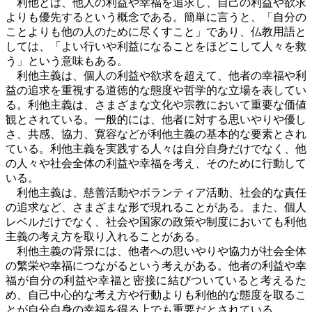
利他とは、他人の利益や幸福を追求し、自己の利益や欲求
よりも優先するという概念である。簡単に言うと、「自分の
ことよりも他の人のために尽くすこと」であり、仏教用語と
しては、「よい行いや利益になることをほどこして人々を救
う」という意味もある。
利他主義は、個人の利益や欲求を超えて、他者の幸福や利
益の追求を重視する道徳的な態度や哲学的な立場を表してい
る。利他主義は、さまざまな文化や宗教において重要な価値
観とされている。一般的には、他者に対する思いやりや優し
さ、共感、協力、寛容などが利他主義の基本的な要素とされ
ている。利他主義を実践する人々は自分自身だけでなく、他
の人々や社会全体の利益や幸福を考え、そのために行動して
いる。
利他主義は、慈善活動やボランティア活動、社会的な責任
の追求など、さまざまな形で現れることがある。また、個人
レベルだけでなく、社会や国家の政策や制度においても利他
主義の考え方を取り入れることがある。
利他主義の背景には、他者への思いやりや協力が社会全体
の繁栄や幸福につながるという考えがある。他者の利益や幸
福が自分の利益や幸福と密接に結びついていると考えるた
め、自己中心的な考え方や行動よりも利他的な態度を取るこ
とが自分自身の幸福を得る上でも重要だとされている。