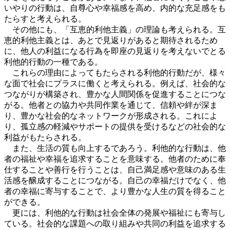
いやりの行動は、自尊心や幸福感を高め、内的な充足感をも
たらすと考えられる。
その他にも、「互恵的利他主義」の理論も考えられる。互
恵的利他主義とは、あとで見返りがあると期待されるため
に、他人の利益になる行為を即座の見返りを考えないでとる
利他的行動の一種である。
これらの理由によってもたらされる利他的行動だが、様々
な面で社会にプラスに働くと考えられる。例えば、社会的な
つながりが構築され、豊かな人間関係を促進することにつな
がる。他者との協力や共同作業を通じて、信頼や絆が深ま
り、豊かな社会的なネットワークが形成される。これによ
り、孤立感の軽減やサポートの提供を受けるなどの社会的な
利益がもたらされる。
また、生活の質も向上するであろう。利他的な行動は、他
者の福祉や幸福を追求することを意味する。他者のために奉
仕することや善行を行うことは、自己満足感や意味のある生
活感を醸成することにつながる。自己の幸福だけでなく、他
者の幸福に寄与することで、より豊かな人生の質を得ること
ができる。
更には、利他的な行動は社会全体の発展や福祉にも寄与し
ている。社会的な課題への取り組みや共同の利益を追求する