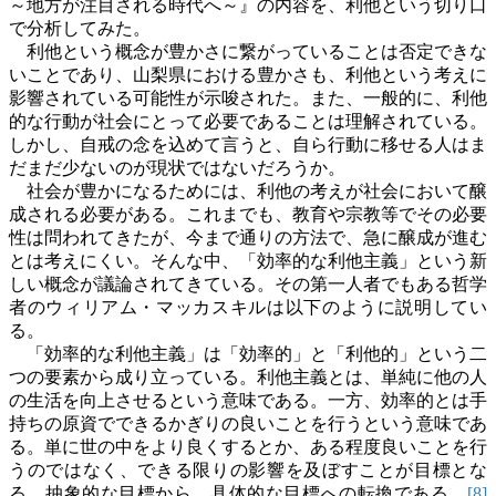
～地方が注目される時代へ～』の内容を、利他という切り口
で分析してみた。
利他という概念が豊かさに繋がっていることは否定できな
いことであり、山梨県における豊かさも、利他という考えに
影響されている可能性が示唆された。また、一般的に、利他
的な行動が社会にとって必要であることは理解されている。
しかし、自戒の念を込めて言うと、自ら行動に移せる人はま
だまだ少ないのが現状ではないだろうか。
社会が豊かになるためには、利他の考えが社会において醸
成される必要がある。これまでも、教育や宗教等でその必要
性は問われてきたが、今まで通りの方法で、急に醸成が進む
とは考えにくい。そんな中、「効率的な利他主義」という新
しい概念が議論されてきている。その第一人者でもある哲学
者のウィリアム・マッカスキルは以下のように説明してい
る。
「効率的な利他主義」は「効率的」と「利他的」という二
つの要素から成り立っている。利他主義とは、単純に他の人
の生活を向上させるという意味である。一方、効率的とは手
持ちの原資でできるかぎりの良いことを行うという意味であ
る。単に世の中をより良くするとか、ある程度良いことを行
うのではなく、できる限りの影響を及ぼすことが目標とな
る。抽象的な目標から、具体的な目標への転換である。
[8]