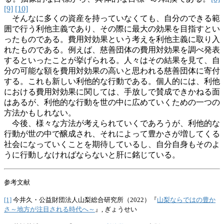
[9]
[10]
そんなに多くの資産を持っていなくても、自分のできる範
囲で行う利他主義であり、その際に最大の効果を目指すとい
ったものである。費用対効果という考えを利他主義に取り入
れたものである。例えば、慈善団体の費用対効果を調べ発表
するといったことが挙げられる。人々はその結果を見て、自
分の可能な額を費用対効果の高いと思われる慈善団体に寄付
する。これも新しい利他的な行動である。個人的には、利他
における費用対効果に関しては、手放しで賛成できかねる面
はあるが、利他的な行動を世の中に広めていくための一つの
方法かもしれない。
今後、様々な方法が考えられていくであろうが、利他的な
行動が世の中で醸成され、それによって豊かさが増してくる
社会になっていくことを期待しているし、自分自身もそのよ
うに行動しなければならないと肝に銘じている。
参考文献
[1]
今井久・公益財団法人山梨総合研究所（2022）『
山梨ならではの豊か
さ～地方が注目される時代へ～
』, ぎょうせい