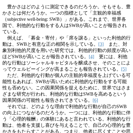
豊かさはどのように測定できるのだろうか。そもそも、豊
かさとは何だろうか。一つの指標として「主観的幸福感
（
subjective well-being: SWB
）」がある。これまで、世界各
国で、利他的な行動をする人は
SWB
が高いことが報告され
ている。
例えば、「募金・寄付」や「席を譲る」といった利他的行
動は、
SWB
と有意な正の相関を示している。
[3]
また、対
象別利他的尺度を用いた研究では、利他的行動の頻度が高い
ほど
SWB
が高いことが報告されている。
[4]
更には、利他
的な行動はソーシャルキャピタルを醸成させ、そのことによ
ってウェルビーイングが高まることも報告されている。
[5]
ただ、利他的な行動が個人の主観的幸福度を上げている可
能性もあれば、
SWB
が高いために利他的な行動をする可能
性も否めない。この因果関係を捉えるために、世界ではさま
ざまな研究が行われ、利他的な行動は
SWB
を高めるという
因果関係の可能性も報告されてきている。
[6]
それでは、どのような理由で利他的な行動が自己の
SWB
の向上につながるのだろうか。一つには、利他的な行動に伴
う「心理的報酬」の体験にあると言われている。利他的な行
動は、他者を支援し喜びを与えることで、自己の心理的な豊
かさをもたらすことがある。つまり、他者に尽くすことや思