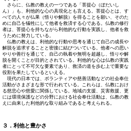
さらに、仏教の教えの一つである「菩提心（ぼだいし
ん）」も、利他的な心の具現化とも言える。菩提心とは、す
べての人々が仏果（悟りや解脱）を得ることを願い、そのた
めに自己を犠牲にして他者を救済する心である。仏教の修行
者は、菩提心を持ちながら利他的な行動を実践し、他者を救
うために努力している。
仏教の教えは、利他的な行動や思考を通じて自己の成長や
解脱を追求することと密接に結びついている。他者への思い
やりや善行を通じて、自己の執着や無明を超越し、悟りや解
脱を開くことが目的とされている。利他的な心は仏教の実践
者にとって不可欠な要素であり、救済の道を歩む上で重要な
役割を果たしているといえる。
現代の日本では、ボランティアや慈善活動などの社会奉仕
活動がさまざまな形で行われている。これらは、仏教におけ
る慈悲心や慈愛に関係している。地域の支援、災害救援、更
には環境保護などの分野における社会奉仕活動は、仏教の教
えに由来した利他的な取り組みであると考えられる。
３．利他と豊かさ