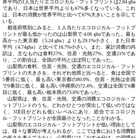
界平均の
1
人当たりエコロジカル・フットプリントは2.84 gha
であり、日本は世界平均よりも
67%
多くなっている。これ
は、日本の消費が世界平均と比べて
67%
大きいことを示して
いる。
都道府県別にみると、１人当たりエコロジカル・フットプ
リントが最も低かったのは山梨県で
4.06 gha
であった。最も
高かった東京都 （
5.24 gha
）よりも
29.1%
小さく、また日本
平均（
4.74gha
）と比べて
16.7%
小さい。また、家計消費の内
訳は、主なものは食料
27%
、住居・光熱
27%
、交通
21%
であ
り、この割合は、全国の平均とほぼ同じであった。
山梨県の食料、住居・光熱、交通のエコロジカル・フット
プリントの大きさを、それぞれ他県と比べると、食は全国で
5
番目に低く、最も高い東京都の
80.0%
、住居・光熱は全国
で
9
番目に低く、最も高い沖縄県の
72.4%
、交通は全国で
6
番
目に低く、最も高い栃木県の
73.6%
であった。
山梨県は、食、住居・光熱、交通の消費エコロジカル・フ
ットプリントのうち、どれかひとつが突出して低いのではな
く、
3
項目がどれも低いレベルにあり、総合でエコロジカ
ル・フットプリントが全国最小となったことがわかる。
山梨県のエコロジカル・フットプリントが低い理由として
は、様々な要因が考えられるが、ここでは食における消費額
の低さを考えてみたい。山梨県には「おすそ分け」の習慣が