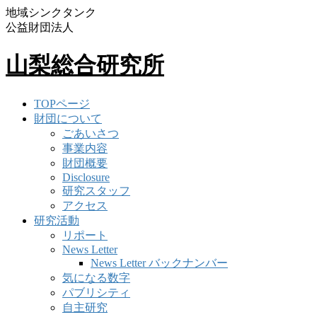
地域シンクタンク
公益財団法人
山梨総合研究所
TOPページ
財団について
ごあいさつ
事業内容
財団概要
Disclosure
研究スタッフ
アクセス
研究活動
リポート
News Letter
News Letter バックナンバー
気になる数字
パブリシティ
自主研究