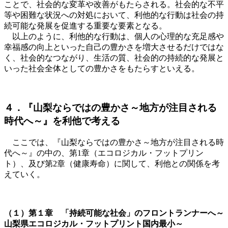
ことで、社会的な変革や改善がもたらされる。社会的な不平
等や困難な状況への対処において、利他的な行動は社会の持
続可能な発展を促進する重要な要素となる。
以上のように、利他的な行動は、個人の心理的な充足感や
幸福感の向上といった自己の豊かさを増大させるだけではな
く、社会的なつながり、生活の質、社会的の持続的な発展と
いった社会全体としての豊かさをもたらすといえる。
４．『山梨ならではの豊かさ～地方が注目される
時代へ～』を利他で考える
ここでは、『山梨ならではの豊かさ～地方が注目される時
代へ～』の中の、第
1
章（エコロジカル・フットプリン
ト）、及び第
2
章（健康寿命）に関して、利他との関係を考
えていく。
（１）第１章 「持続可能な社会」のフロントランナーへ～
山梨県エコロジカル・フットプリント国内最小～