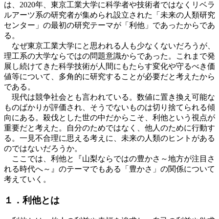
は、
2020
年、東京工業大学に科学者や技術者ではなくリベラ
ルアーツ系の研究者が集められ設立された「未来の人類研究
センター」の最初の研究テーマが「利他」であったからであ
る。
なぜ東京工業大学にと思われる人も少なくないだろうが、
理工系の大学ならではの問題意識からであった。これまで発
展し続けてきた科学技術が人間にもたらす変化や守るべき価
値等について、多角的に研究することが必要だと考えたから
である。
現代は競争社会とも言われている。数値に置き換え可能な
ものばかりが評価され、そうでないものは切り捨てられる傾
向にある。殺伐とした世の中だからこそ、利他という視点が
重要だと考えた。自分のためではなく、他人のために行動す
る。一見不合理に思える考えに、未来の人類のヒントがある
のではないだろうか。
ここでは、利他と『山梨ならではの豊かさ～地方が注目さ
れる時代へ～』のテーマでもある「豊かさ」の関係について
考えていく。
１．利他とは