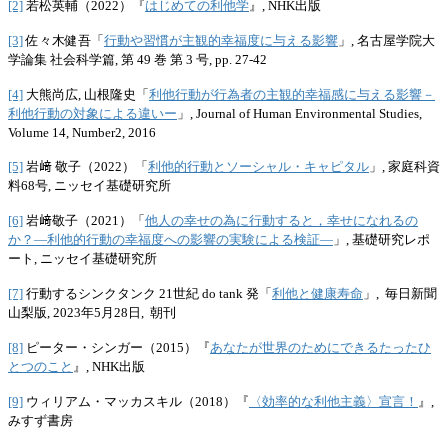
[2]
若松英輔（2022）『
はじめての利他学
』, NHK出版
[3]
佐々木健吾「
行動や習慣が主観的幸福度に与える影響
」, 名古屋学院大
学論集 社会科学篇, 第 49 巻 第 3 号, pp. 27-42
[4]
大熊尚広, 山根隆史「
利他行動が行為者の主観的幸福感に与える影響－
利他行動の対象による違いー
」, Journal of Human Environmental Studies,
Volume 14, Number2, 2016
[5]
岩﨑 敬子（2022）「
利他的行動とソーシャル・キャピタル
」, 家庭科資
料68号, ニッセイ基礎研究所
[6]
岩﨑敬子（2021）「
他人の幸せの為に行動すると，幸せになれるの
か？―利他的行動の幸福度への影響の実験による検証―
」, 基礎研究レポ
ート, ニッセイ基礎研究所
[7]
行動するシンクタンク 21世紀 do tank 発「
利他と健康寿命
」, 毎日新聞
山梨版, 2023年5月28日, 朝刊
[8]
ピーター・シンガー（2015）『
あなたが世界のためにできるたったひ
とつのこと
』, NHK出版
[9]
ウィリアム・マッカスキル（2018）『
〈効率的な利他主義〉宣言！
』,
みすず書房