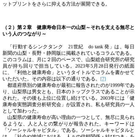
ットプリントをさらに抑える方法が展開できる。
（２）第２章 健康寿命日本一の山梨～それを支える無尽と
いう人のつながり～
「行動するシンクタンク
21
世紀
do tank
発」は、毎日
新聞の山梨・長野・静岡版に掲載されているコラムである。
このコラムは、月に２回のペースで、山梨総合研究所の研究
員が持ち回りで担当している。
2023
年
5
月
28
日発行の紙面
に、「利他と健康寿命」というタイトルでコラムを書かせて
いただいた。その内容は以下の通りである。
[7]
都道府県別の健康寿命が最初に報告されたのが
1999
年であ
り、山梨県は男女とも、日本のトップクラスであることが示
された。その後も上位に位置し続けている。
2003
年には「健
康寿命実態調査分析研究会」が設置され、私も研究員の一人
として加わった。
山梨県の健康寿命が高い理由の一つとして、無尽に見られ
るような、人と人との繋がりが報告された。キーワードは
「ソーシャルキャピタル」である。ソーシャルキャピタルと
は、「社会や地域における、人々の信頼関係・結びつき」を