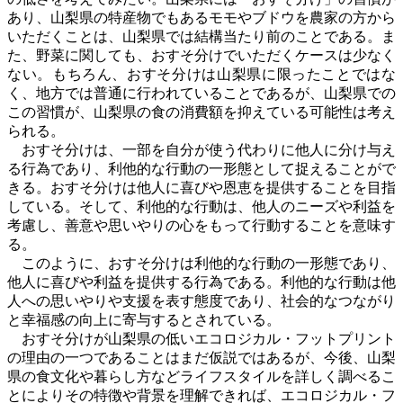
あり、山梨県の特産物でもあるモモやブドウを農家の方から
いただくことは、山梨県では結構当たり前のことである。ま
た、野菜に関しても、おすそ分けでいただくケースは少なく
ない。もちろん、おすそ分けは山梨県に限ったことではな
く、地方では普通に行われていることであるが、山梨県での
この習慣が、山梨県の食の消費額を抑えている可能性は考え
られる。
おすそ分けは、一部を自分が使う代わりに他人に分け与え
る行為であり、利他的な行動の一形態として捉えることがで
きる。おすそ分けは他人に喜びや恩恵を提供することを目指
している。そして、利他的な行動は、他人のニーズや利益を
考慮し、善意や思いやりの心をもって行動することを意味す
る。
このように、おすそ分けは利他的な行動の一形態であり、
他人に喜びや利益を提供する行為である。利他的な行動は他
人への思いやりや支援を表す態度であり、社会的なつながり
と幸福感の向上に寄与するとされている。
おすそ分けが山梨県の低いエコロジカル・フットプリント
の理由の一つであることはまだ仮説ではあるが、今後、山梨
県の食文化や暮らし方などライフスタイルを詳しく調べるこ
とによりその特徴や背景を理解できれば、エコロジカル・フ