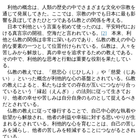
利他の概念は、人類の歴史の中でさまざまな文化や宗教を
通じて発展してきた。ここでは、宗教の中でも日本に最も影
響を及ぼしてきたひとつである仏教との関係を考える。
日本で利他という言葉を初めて使ったのは、平安時代にお
ける真言宗の開祖、空海だと言われている。
[2]
本来、利
他と仏教の関係は非常に深いものであり、仏教の教えの中心
的な要素の一つとして位置付けられている。仏教は、人々を
苦しみから解放し、真の幸せを追求するための教えである。
その中で、利他的な思考と行動は重要な役割を果たしてい
る。
仏教の教えでは、「慈悲心（じひしん）」や「慈愛（じあ
い）」といった概念が利他的な心の基盤とされている。仏教
の教えによると、私たちは全ての存在が互いにつながり合っ
ているという「縁起（えんぎ）」の法則に従って生きてお
り、他者の幸せや苦しみは自分自身のものとして捉えるべき
だとされている。
仏教の教えに従って修行することで、自己中心的な執着や
欲望から解放され、他者の利益や幸福に対する思いやりが生
まれるとされている。利他的な心を育むことは、自己の苦し
みを減らし、他者の苦しみを軽減することにつながるとされ
ている。