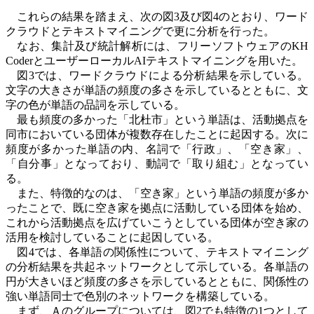
これらの結果を踏まえ、次の図
3
及び図
4
のとおり、ワード
クラウドとテキストマイニングで更に分析を行った。
なお、集計及び統計解析には、フリーソフトウェアの
KH
Coder
とユーザーローカル
AI
テキストマイニングを用いた。
図
3
では、ワードクラウドによる分析結果を示している。
文字の大きさが単語の頻度の多さを示しているとともに、文
字の色が単語の品詞を示している。
最も頻度の多かった「北杜市」という単語は、活動拠点を
同市においている団体が複数存在したことに起因する。次に
頻度が多かった単語の内、名詞で「行政」、「空き家」、
「自分事」となっており、動詞で「取り組む」となってい
る。
また、特徴的なのは、「空き家」という単語の頻度が多か
ったことで、既に空き家を拠点に活動している団体を始め、
これから活動拠点を広げていこうとしている団体が空き家の
活用を検討していることに起因している。
図
4
では、各単語の関係性について、テキストマイニング
の分析結果を共起ネットワークとして示している。各単語の
円が大きいほど頻度の多さを示しているとともに、関係性の
強い単語同士で色別のネットワークを構築している。
まず、Ａのグループについては、図
2
でも特徴の
1
つとして