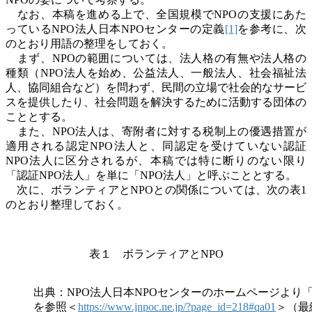
なお、本稿を進める上で、全国規模で
NPO
の支援にあた
っている
NPO
法人日本
NPO
センターの定義
[1]
を参考に、次
のとおり用語の整理をしておく。
まず、
NPO
の範囲については、法人格の有無や法人格の
種類（
NPO
法人を始め、公益法人、一般法人、社会福祉法
人、協同組合など）を問わず、民間の立場で社会的なサービ
スを提供したり、社会問題を解決するために活動する団体の
こととする。
また、
NPO
法人は、寄附者に対する税制上の優遇措置が
適用される認定
NPO
法人と、同認定を受けていない認証
NPO
法人に区分されるが、本稿では特に断りのない限り
「認証
NPO
法人」を単に「
NPO
法人」と呼ぶこととする。
次に、ボランティアと
NPO
との関係については、次の表
1
のとおり整理しておく。
表１ ボランティアと
NPO
出典：NPO法人日本NPOセンターのホームページより
を参照＜
https://www.jnpoc.ne.jp/?page_id=218#qa01
＞（最終