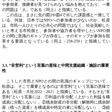
や参加者、後継者が見つけられない悩みを抱えており、一番
の問題は「人」である（同上）と指摘している。
この点は、まさに先の図
2
や図
4
で示した課題感と一致して
いる。何故、日本では
NPO
への参加者が少ないのか、松原
は、市民一人ひとりの公共心の問題ではなく、社会貢献した
いと考える市民側と、参加者や協力者を増やしたい
NPO
側
との間に意識のギャップが存在し、そのギャップが参加を阻
害する要因となっている（同上：
258-259
）と指摘してい
る。
3.3. “非営利”という言葉の意味と中間支援組織・施設の重要
性
こうした市民と
NPO
との間の意識のギャップについて、
松原は、そこで重要となるのは“非営利”という言葉の意味で
ある（松原・大社
2022
：
262
）と指摘している。そもそも“非
営利”という言葉には、①利益の非分配（上がった利益を構
成員に分配しない）、②残余財産の非分配（解散時に残余財
産（残った資産）を構成員や特定の者に分配しない）、③総