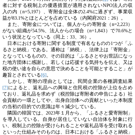
者に対する税制上の優遇措置が適用されない
NPO
法人の収
入の内（
n=5,197
）、寄附金は全体の
2.4%
に過ぎず、事業収
益が
83.1%
とほとんどを占めている（内閣府
2021
：
26
）。
また、寄附金については、個人からの寄附金（
n=2,223
）
がない組織が
54.5%
、法人からの場合（
n=1,843
）で
70.6%
と
いう状況となっている（同上：
33
、
36
）。
日本における寄附に関する制度で有名なものの
1
つが「ふ
るさと納税」である。通称は「納税」、法律上は「寄附金」
となっているものの、その目的は「ふるさとやお世話になっ
た地方団体に感謝し、若しくは応援する気持ちを伝え、又は
税の使い途を自らの意思で決めることを可能とすること」が
趣旨とされている
[6]
。
しかし、寄附の理由としては、民間企業の各種調査結果
[7]
によると、返礼品への興味と住民税の控除が上位を占め
ており、返礼品を求めず（税控除は寄附者の申告による）社
会貢献の一環としてや、出身自治体への貢献といった本制度
の当初の目的での意識は年々減少している。
隣国の韓国では、
2023
年１月から、「ふるさと愛寄附制」
を導入している。自身が居住していない自治体を対象に行
い、税制上の控除が受けられることや返礼品等を受け取れる
といった仕組みそのものは、日本における「ふるさと納税」