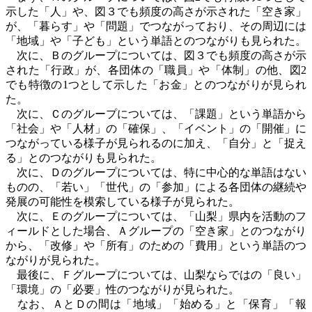
示した「人」や、図３でも頻度の高さが示された「空き家」
が、「暮らす」や「問題」でつながっており、その周辺には
「地域」や「子ども」という単語とのつながりも見られた。
次に、Ｂのグループについては、図３でも頻度の高さが示
された「行政」が、各団体の「職員」や「体制」の他、図
2
でも特徴の
1
つとして示した「お金」とのつながりが見られ
た。
次に、Ｃのグループについては、「課題」という単語から
「社会」や「人材」の「確保」、「イベント」の「開催」に
つながっている様子が見られるのに加え、「自分」と「捉え
る」とのつながりも見られた。
次に、Ｄのグループについては、特に中心的な単語はない
ものの、「若い」「世代」の「参加」による各団体の継続や
発展の可能性を模索している様子が見られた。
次に、Ｅのグループについては、「山梨」県内を活動のフ
ィールドとした場合、Ａグループの「空き家」とのつながり
から、「改修」や「所有」のための「費用」という単語のつ
ながりが見られた。
最後に、Ｆグループについては、山梨ならではの「良い」
「環境」の「必要」性のつながりが見られた。
なお、ＡとＤの間は「地域」「始める」と「保育」「報