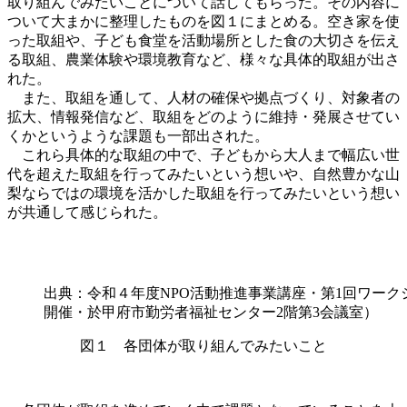
取り組んでみたいことについて話してもらった。その内容に
ついて大まかに整理したものを図１にまとめる。空き家を使
った取組や、子ども食堂を活動場所とした食の大切さを伝え
る取組、農業体験や環境教育など、様々な具体的取組が出さ
れた。
また、取組を通して、人材の確保や拠点づくり、対象者の
拡大、情報発信など、取組をどのように維持・発展させてい
くかというような課題も一部出された。
これら具体的な取組の中で、子どもから大人まで幅広い世
代を超えた取組を行ってみたいという想いや、自然豊かな山
梨ならではの環境を活かした取組を行ってみたいという想い
が共通して感じられた。
出典：令和４年度NPO活動推進事業講座・第1回ワークショ
開催・於甲府市勤労者福祉センター2階第3会議室）
図１ 各団体が取り組んでみたいこと