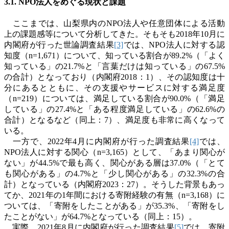
3.1.
NPO
法人をめぐる現状と課題
ここまでは、山梨県内の
NPO
法人や任意団体による活動
上の課題感等について分析してきた。そもそも
2018
年
10
月に
内閣府が行った世論調査結果
[3]
では、
NPO
法人に対する認
知度（
n=1,671
）について、知っている割合が
89.2%
（「よく
知っている」の
21.7%
と「言葉だけは知っている」の
67.5%
の合計）となっており（内閣府
2018
：
1
）、その認知度は十
分にあるとともに、その支援やサービスに対する満足度
（
n=219
）については、満足している割合が
90.0%
（「満足
している」の
27.4%
と「ある程度満足している」の
62.6%
の
合計）となるなど（同上：
7
）、満足度も非常に高くなって
いる。
一方で、
2022
年
4
月に内閣府が行った調査結果
[4]
では、
NPO
法人に対する関心（
n=3,165
）として、「あまり関心が
ない」が
44.5%
で最も高く、関心がある層は
37.0%
（「とて
も関心がある」の
4.7%
と「少し関心がある」の
32.3%
の合
計）となっている（内閣府
2023
：
27
）。そうした背景もあっ
てか、
2021
年の
1
年間における寄附経験の有無（
n=3,168
）に
ついては、「寄附をしたことがある」が
35.3%
、「寄附をし
たことがない」が
64.7%
となっている（同上：
15
）。
実際、
2021
年
8
月に内閣府が行った調査結果
[5]
では、寄附