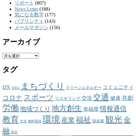
リポート
(807)
News Letter
(188)
気になる数字
(177)
パブリシティ
(143)
メールマガジン
(156)
アーカイブ
ア
ー
タグ
カ
イ
ブ
まちづくり
DX
コミュニティ
クリーンエネルギー
SDGs
交通
スポーツ
コロナ
共創
交流
健康
リスキリング
労働
地方創生
情報通信
地域づくり
幸福度
環境
観光
教育
福祉
金
産業
脱炭素
文化
燃料電池
融
防災