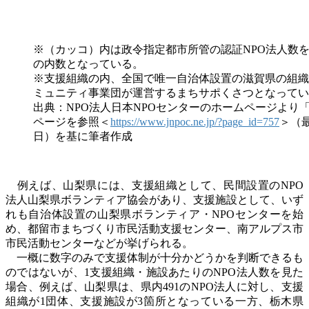
※（カッコ）内は政令指定都市所管の認証NPO法人数
の内数となっている。
※支援組織の内、全国で唯一自治体設置の滋賀県の組織
ミュニティ事業団が運営するまちサポくさつとなってい
出典：NPO法人日本NPOセンターのホームページより
ページを参照＜
https://www.jnpoc.ne.jp/?page_id=757
＞（最
日）を基に筆者作成
例えば、山梨県には、支援組織として、民間設置の
NPO
法人山梨県ボランティア協会があり、支援施設として、いず
れも自治体設置の山梨県ボランティア・
NPO
センターを始
め、都留市まちづくり市民活動支援センター、南アルプス市
市民活動センターなどが挙げられる。
一概に数字のみで支援体制が十分かどうかを判断できるも
のではないが、
1
支援組織・施設あたりの
NPO
法人数を見た
場合、例えば、山梨県は、県内
491
の
NPO
法人に対し、支援
組織が
1
団体、支援施設が
3
箇所となっている一方、栃木県