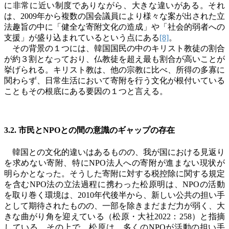
に非常に近い制度でありながら、大きな違いがある。それ
は、
2009
年から複数の国会議員により様々な案が出された立
法趣旨の中に「健全な寄附文化の造成」や「社会的弱者への
支援」が盛り込まれているという点にある
[8]
。
その背景の１つには、韓国国民の中のキリスト教徒の割合
が約３割となっており、仏教徒を超え最も割合が高いことが
挙げられる。キリスト教は、他の宗教に比べ、所得の多寡に
関わらず、日常生活において寄附を行う文化が根付いている
こともその根底にある要因の１つと言える。
3.2. 市民と
NPO
との間の意識のギャップの存在
韓国との文化的違いはあるものの、我が国における見返り
を求めない寄附、特に
NPO
法人への寄附が進まない現状が
明らかとなった。そうした寄附に対する税控除に関する規定
を含む
NPO
法の立法過程に携わった松原明は、
NPO
の活動
を取り巻く環境は、
2010
年代後半から、新しい公共の担い手
として期待されたものの、一部を除きまだまだ力が弱く、大
きな曲がり角を迎えている（松原・大社
2022
：
258
）と指摘
している。その上で、松原は、多くの
NPO
が活動の担い手