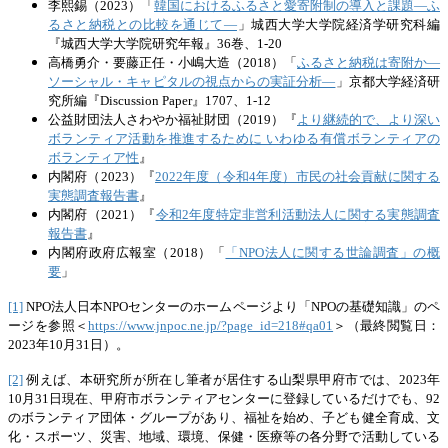
李熙錫（2023）「
韓国におけるふるさと愛寄附制の導入と課題―ふ
るさと納税との比較を通じて―
」城西大学大学院経済学研究科編
『城西大学大学院研究年報』36巻、1-20
高橋勇介・要藤正任・小嶋大造（2018）「
ふるさと納税は寄附か―
ソーシャル・キャピタルの視点からの実証分析―
」京都大学経済研
究所編『Discussion Paper』1707、1-12
公益財団法人さわやか福祉財団（2019）『
より継続的で、より深い
ボランティア活動を推進するために いわゆる有償ボランティアの
ボランティア性
』
内閣府（2023）『
2022年度（令和4年度）市民の社会貢献に関する
実態調査報告書
』
内閣府（2021）『
令和2年度特定非営利活動法人に関する実態調査
報告書
』
内閣府政府広報室（2018）「
「NPO法人に関する世論調査」の概
要
」
[1]
NPO法人日本NPOセンターのホームページより「NPOの基礎知識」のペ
ージを参照＜
https://www.jnpoc.ne.jp/?page_id=218#qa01
＞（最終閲覧日：
2023年10月31日）。
[2]
例えば、本研究所が所在し筆者が居住する山梨県甲府市では、2023年
10月31日現在、甲府市ボランティアセンターに登録しているだけでも、92
のボランティア団体・グループがあり、福祉を始め、子ども健全育成、文
化・スポーツ、災害、地域、環境、保健・医療等の各分野で活動している