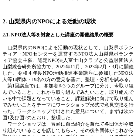
2. 山梨県内の
NPO
による活動の現状
2.1.
NPO
法人等を対象とした講座の開催結果の概要
山梨県内の
NPO
による活動の現状として、山梨県ボラン
ティア・
NPO
センターを運営する
NPO
法人山梨県ボランテ
ィア協会主催、認定
NPO
法人富士山クラブと公益財団法人
山梨総合研究所協力で、
2022
年
11
月、
2023
年
2
月・
3
月に開催
した、令和４年度
NPO
活動推進事業講座に参加した
NPO
法
人等
14
団体・
19
名の方の意見を基に、整理・分析を試みる。
第
1
回講座では、参加者を
3
つのグループに分け、今取り組
んでいること、これから取り組んでみたいこと、取り組んで
いる中で課題となっていること、課題解決に向けて取り組ん
でみたいことをテーマにワークショップ形式で意見交換を行
った。ワークショップで出された意見について、まずは次の
図
1
及び図
2
のとおり、整理した。
ワークショップは、冒頭に自己紹介を兼ねて各団体が今取
り組んでいることを話してもらい、その後各団体がこれから