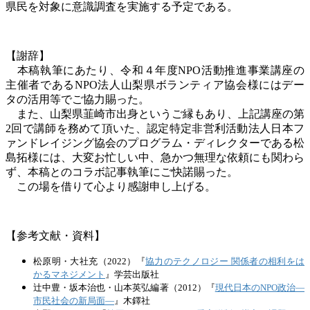
県民を対象に意識調査を実施する予定である。
【謝辞】
本稿執筆にあたり、令和４年度
NPO
活動推進事業講座の
主催者である
NPO
法人山梨県ボランティア協会様にはデー
タの活用等でご協力賜った。
また、山梨県韮崎市出身というご縁もあり、上記講座の第
2
回で講師を務めて頂いた、認定特定非営利活動法人日本フ
ァンドレイジング協会のプログラム・ディレクターである松
島拓様には、大変お忙しい中、急かつ無理な依頼にも関わら
ず、本稿とのコラボ記事執筆にご快諾賜った。
この場を借りて心より感謝申し上げる。
【参考文献・資料】
松原明・大社充（2022）『
協力のテクノロジー 関係者の相利をは
かるマネジメント
』学芸出版社
辻中豊・坂本治也・山本英弘編著（2012）『
現代日本のNPO政治―
市民社会の新局面―
』木鐸社