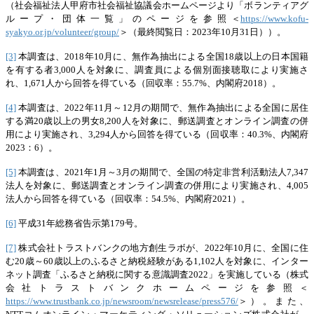
（社会福祉法人甲府市社会福祉協議会ホームページより「ボランティアグ
ループ・団体一覧」のページを参照＜
https://www.kofu-
syakyo.or.jp/volunteer/group/
＞（最終閲覧日：2023年10月31日））。
[3]
本調査は、2018年10月に、無作為抽出による全国18歳以上の日本国籍
を有する者3,000人を対象に、調査員による個別面接聴取により実施さ
れ、1,671人から回答を得ている（回収率：55.7%、内閣府2018）。
[4]
本調査は、2022年11月～12月の期間で、無作為抽出による全国に居住
する満20歳以上の男女8,200人を対象に、郵送調査とオンライン調査の併
用により実施され、3,294人から回答を得ている（回収率：40.3%、内閣府
2023：6）。
[5]
本調査は、2021年1月～3月の期間で、全国の特定非営利活動法人7,347
法人を対象に、郵送調査とオンライン調査の併用により実施され、4,005
法人から回答を得ている（回収率：54.5%、内閣府2021）。
[6]
平成31年総務省告示第179号。
[7]
株式会社トラストバンクの地方創生ラボが、2022年10月に、全国に住
む20歳～60歳以上のふるさと納税経験がある1,102人を対象に、インター
ネット調査「ふるさと納税に関する意識調査2022」を実施している（株式
会社トラストバンクホームページを参照＜
https://www.trustbank.co.jp/newsroom/newsrelease/press576/
＞）。また、