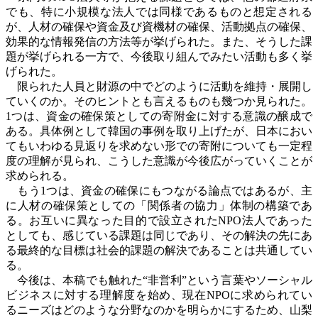
でも、特に小規模な法人では同様であるものと想定される
が、人材の確保や資金及び資機材の確保、活動拠点の確保、
効果的な情報発信の方法等が挙げられた。また、そうした課
題が挙げられる一方で、今後取り組んでみたい活動も多く挙
げられた。
限られた人員と財源の中でどのように活動を維持・展開し
ていくのか。そのヒントとも言えるものも幾つか見られた。
1
つは、資金の確保策としての寄附金に対する意識の醸成で
ある。具体例として韓国の事例を取り上げたが、日本におい
てもいわゆる見返りを求めない形での寄附についても一定程
度の理解が見られ、こうした意識が今後広がっていくことが
求められる。
もう
1
つは、資金の確保にもつながる論点ではあるが、主
に人材の確保策としての「関係者の協力」体制の構築であ
る。お互いに異なった目的で設立された
NPO
法人であった
としても、感じている課題は同じであり、その解決の先にあ
る最終的な目標は社会的課題の解決であることは共通してい
る。
今後は、本稿でも触れた“非営利”という言葉やソーシャル
ビジネスに対する理解度を始め、現在
NPO
に求められてい
るニーズはどのような分野なのかを明らかにするため、山梨