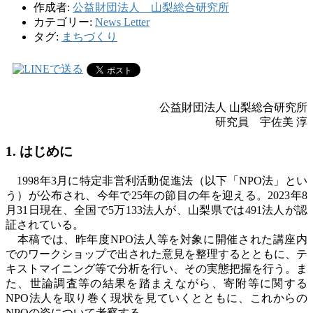
作成者:
公益財団法人 山梨総合研究所
カテゴリー:
News Letter
タグ:
まちづくり
公益財団法人 山梨総合研究所
研究員 宇佐美 淳
1. はじめに
1998年
3
月に特定非営利活動促進法（以下「
NPO
法」とい
う）が公布され、今年で
25
年の節目の年を迎える。
2023
年
8
月
31
日現在、全国で
5
万
133
法人が、山梨県では
491
法人が認
証されている。
本稿では、昨年度
NPO
法人等を対象に開催された講座内
でのワークショップで出された意見を整理するとともに、テ
キストマイニング等で分析を行い、その実態把握を行う。ま
た、世論調査等の結果を踏まえながら、寄附等に関する
NPO
法人を取り巻く現状を見ていくとともに、これからの
NPO
の姿について考察する。