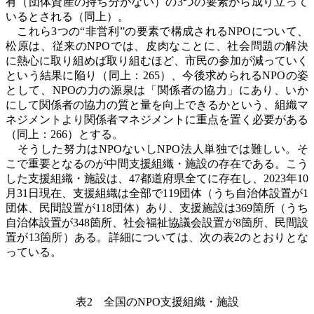
有（団体資産の持ち分がない）の
3
つの要素から成り立って
いるとされる（同上）。
これら
3
つの“非営利”の要素で構成される
NPO
について、
松原は、従来の
NPO
では、皮肉なことに、社会問題の解決
に熱心に取り組めば取り組むほど、市民の参加が減っていく
という結果に陥り（同上：
265
）、今後求められる
NPO
の姿
として、
NPO
の力の源泉は「関係者の協力」にあり、いか
にして関係者の協力の質と量を向上できるかという、組織マ
ネジメントより関係者マネジメントに重点を置く必要がある
（同上：
266
）とする。
そうした努力は
NPO
ないし
NPO
法人単独では難しい。そ
こで重要となるのが中間支援組織・施設の存在である。こう
した支援組織・施設は、
47
都道府県全てに存在し、
2023
年
10
月
31
日現在、支援組織は全部で
119
団体（うち自治体設置が
1
団体、民間設置が
118
団体）あり、支援施設は
369
箇所（うち
自治体設置が
348
箇所、社会福祉協議会設置が
8
箇所、民間設
置が
13
箇所）ある。詳細については、次の表
2
のとおりとな
っている。
表
2
全国の
NPO
支援組織・施設