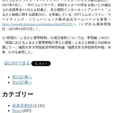
NTTコムオンライン・マーケティング・ソリューションズ株式会社が、
2021年5月に、「NTTコムリサーチ」登録モニターの学生を除いた20歳以
上の全国男女1,119人を対象に、非公開型インターネットアンケート「ふ
るさと納税に関する調査2021」を実施している（NTTコムオンライン・マ
ーケティング・ソリューションズ株式会社ホームページを参照＜
https://research.nttcoms.com/database/data/002181/
＞（いずれも最終閲覧
日：2023年10月31日））。
[8]
韓国の「ふるさと愛寄附制」の成立過程については、李熙錫（2023）
「韓国におけるふるさと愛寄附制の導入と課題―ふるさと納税との比較を
通じて―」城西大学大学院経済学研究科編『城西大学大学院研究年報』36
巻、6-10を参照した。
前の記事へ
次の記事へ
カテゴリー
未来共創HUB
(11)
News
(107)