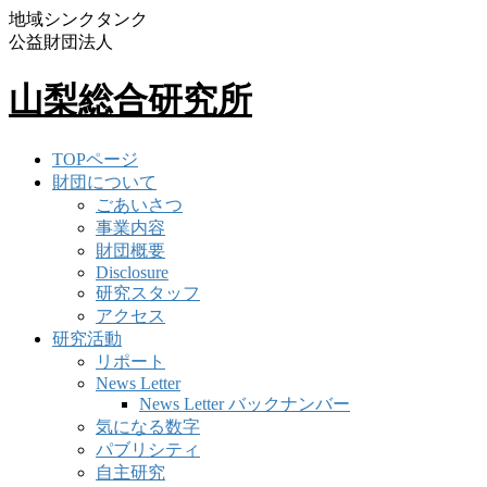
地域シンクタンク
公益財団法人
山梨総合研究所
TOPページ
財団について
ごあいさつ
事業内容
財団概要
Disclosure
研究スタッフ
アクセス
研究活動
リポート
News Letter
News Letter バックナンバー
気になる数字
パブリシティ
自主研究