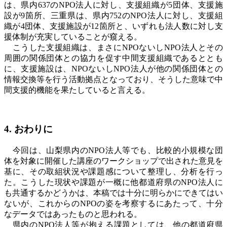
は、県内
637
の
NPO
法人に対し、支援組織が
5
団体、支援施
設が
9
箇所、三重県は、県内
752
の
NPO
法人に対し、支援組
織が
4
団体、支援施設が
12
箇所と、いずれも法人数に対し支
援体制が充実していることが窺える。
こうした支援組織は、まさに
NPO
ないし
NPO
法人とその
周囲の関係団体との協力を促す中間支援組織であるととも
に、支援施設は、
NPO
ないし
NPO
法人が他の関係団体との
情報交換等を行う活動拠点となっており、そうした意味で中
間支援的機能を果たしていると言える。
4. おわりに
今回は、山梨県内の
NPO
法人等でも、比較的小規模な団
体を対象に開催した講座のワークショップで出された意見を
基に、その取組状況や課題感について整理し、分析を行っ
た。こうした現状や課題が一概に他都道府県の
NPO
法人に
も共通するかどうかは、本稿では十分に明らかにできてはい
ないが、これからの
NPO
の姿を考察するにあたって、十分
なデータではあったものと思われる。
県内の
NPO
法人等が抱える課題としては、他の都道府県