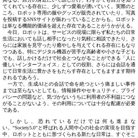
てくれている存在に、少しずつ愛着が湧いていく。実際のと
ころ、ロボット専用の服やグッズが販売されていたり、写真
を投稿する
SNS
サイトが賑わっていることからも、ロボット
は単なる機能的価値を超えた存在であることがうかがえる。
今日、ロボットは、サービスの現場に限らず私たちの日常
生活においても話し相手になったり気軽に相談できたり、さ
らには家族を見守ったり癒やしを与えてくれる存在にもなり
つつある。特にデジタル機器が苦手な高齢者や小さな子ども
でも、話しかけるだけで社会とつながることができる「人に
優しいインターフェイス」としての役割、さらには会話を通
じて日常生活に豊かさをもたらす存在としてもますます期待
されるであろう。
一方で、生成
AI
との会話で命を絶つという痛ましい事件
までは至らないとしても、情報操作やセキュリティ、プライ
バシーの問題など、気づかないうちに利用者の不利益につな
がることがないよう、その利用については十分な配慮が必要
である。
しかし、恐れているだけでは何も進まな
い。“
Society5.0
”と呼ばれる人間中心の社会の実現を目指す
中、ロボットとともに形づくられる新たな日常は、すぐそこ