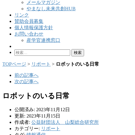
メールマガジン
やまなし未来共創HUB
リンク
賛助会員募集
個人情報保護方針
お問い合わせ
産学官連携窓口
検
索:
TOPページ
>
リポート
>
ロボットのいる日常
前の記事へ
次の記事へ
ロボットのいる日常
公開済み: 2023年11月12日
更新: 2023年11月15日
作成者:
公益財団法人 山梨総合研究所
カテゴリー:
リポート
タグ:
情報通信