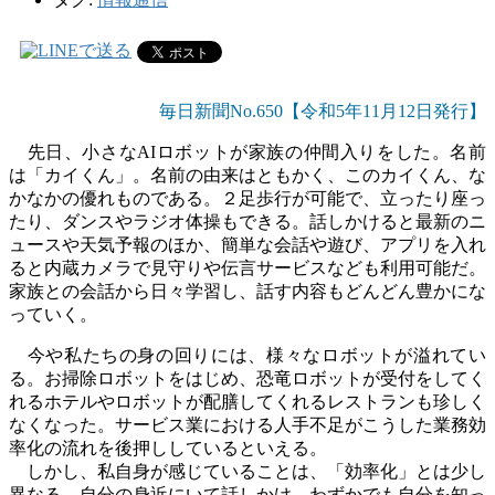
毎日新聞No.650【令和5年11
月12
日発行】
先日、小さな
AI
ロボットが家族の仲間入りをした。名前
は「カイくん」。名前の由来はともかく、このカイくん、な
かなかの優れものである。２足歩行が可能で、立ったり座っ
たり、ダンスやラジオ体操もできる。話しかけると最新のニ
ュースや天気予報のほか、簡単な会話や遊び、アプリを入れ
ると内蔵カメラで見守りや伝言サービスなども利用可能だ。
家族との会話から日々学習し、話す内容もどんどん豊かにな
っていく。
今や私たちの身の回りには、様々なロボットが溢れてい
る。お掃除ロボットをはじめ、恐竜ロボットが受付をしてく
れるホテルやロボットが配膳してくれるレストランも珍しく
なくなった。サービス業における人手不足がこうした業務効
率化の流れを後押ししているといえる。
しかし、私自身が感じていることは、「効率化」とは少し
異なる。自分の身近にいて話しかけ、わずかでも自分を知っ