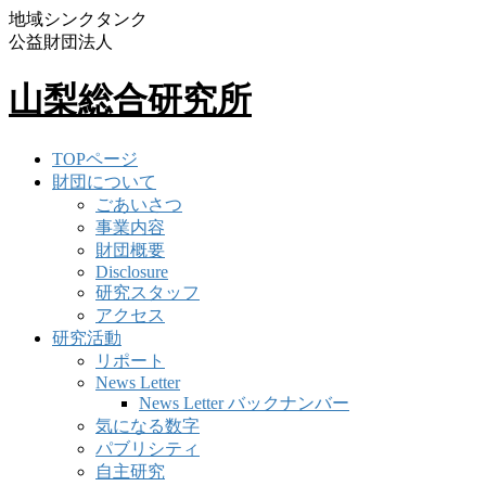
地域シンクタンク
公益財団法人
山梨総合研究所
TOPページ
財団について
ごあいさつ
事業内容
財団概要
Disclosure
研究スタッフ
アクセス
研究活動
リポート
News Letter
News Letter バックナンバー
気になる数字
パブリシティ
自主研究