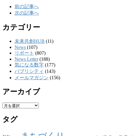
前の記事へ
次の記事へ
カテゴリー
未来共創HUB
(11)
News
(107)
リポート
(807)
News Letter
(188)
気になる数字
(177)
パブリシティ
(143)
メールマガジン
(156)
アーカイブ
ア
ー
タグ
カ
イ
ブ
まちづくり