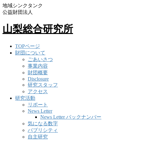
地域シンクタンク
公益財団法人
山梨総合研究所
TOPページ
財団について
ごあいさつ
事業内容
財団概要
Disclosure
研究スタッフ
アクセス
研究活動
リポート
News Letter
News Letter バックナンバー
気になる数字
パブリシティ
自主研究