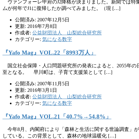
ヴァンフォーレ甲府のJ2降格が決まりました。新聞では特集
ムが何年でJ1に復帰したか調べてみました。（現 […]
公開済み: 2007年12月5日
更新: 2016年7月8日
作成者:
公益財団法人 山梨総合研究所
カテゴリー:
気になる数字
『Yafo Mag』VOL.22「8993万人」
国立社会保障・人口問題研究所の発表によると、2055年の日
至となる。 早川町は、子育て支援策として […]
公開済み: 2007年11月5日
更新: 2016年3月1日
作成者:
公益財団法人 山梨総合研究所
カテゴリー:
気になる数字
『Yafo Mag』VOL.21「40.7%→54.8%」
今年8月、内閣府により「森林と生活に関する世論調査」が実施
している。この背景として、森林の地球温暖化 […]