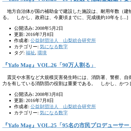
地方自治体が国の補助金で建設した施設は、耐用年数（建物
る。 しかし、政府は、今夏頃までに、完成後約10年を […]
公開済み: 2008年5月2日
更新: 2016年7月8日
作成者:
公益財団法人 山梨総合研究所
カテゴリー:
気になる数字
タグ:
福祉
,
環境
『Yafo Mag』VOL.26「90万人割る」
震災や水害など大規模災害発生時には、消防署、警察、自衛
力を有している消防団の役割は重要である。 しかし、かつ [
公開済み: 2008年3月8日
更新: 2016年7月8日
作成者:
公益財団法人 山梨総合研究所
カテゴリー:
気になる数字
『Yafo Mag』VOL.25「95名の市民プロデューサー