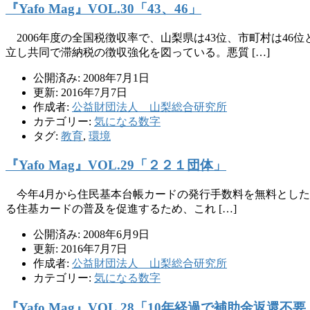
『Yafo Mag』VOL.30「43、46」
2006年度の全国税徴収率で、山梨県は43位、市町村は4
立し共同で滞納税の徴収強化を図っている。悪質 […]
公開済み: 2008年7月1日
更新: 2016年7月7日
作成者:
公益財団法人 山梨総合研究所
カテゴリー:
気になる数字
タグ:
教育
,
環境
『Yafo Mag』VOL.29「２２１団体」
今年4月から住民基本台帳カードの発行手数料を無料とした全国
る住基カードの普及を促進するため、これ […]
公開済み: 2008年6月9日
更新: 2016年7月7日
作成者:
公益財団法人 山梨総合研究所
カテゴリー:
気になる数字
『Yafo Mag』VOL.28「10年経過で補助金返還不要