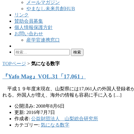
メールマガジン
やまなし未来共創HUB
リンク
賛助会員募集
個人情報保護方針
お問い合わせ
産学官連携窓口
検
索:
TOPページ
>
気になる数字
『Yafo Mag』VOL.31「17,061」
平成１９年度末現在、山梨県には17,061人の外国人登録
れる。外国人が増え、海外の情報も容易に手に入る […]
公開済み: 2008年8月6日
更新: 2016年7月7日
作成者:
公益財団法人 山梨総合研究所
カテゴリー:
気になる数字