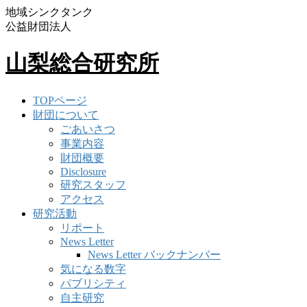
地域シンクタンク
公益財団法人
山梨総合研究所
TOPページ
財団について
ごあいさつ
事業内容
財団概要
Disclosure
研究スタッフ
アクセス
研究活動
リポート
News Letter
News Letter バックナンバー
気になる数字
パブリシティ
自主研究