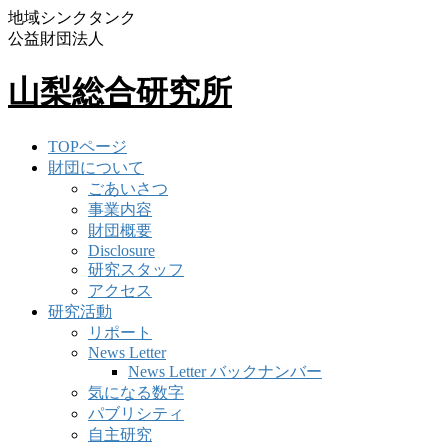
地域シンクタンク
公益財団法人
山梨総合研究所
TOPページ
財団について
ごあいさつ
事業内容
財団概要
Disclosure
研究スタッフ
アクセス
研究活動
リポート
News Letter
News Letter バックナンバー
気になる数字
パブリシティ
自主研究