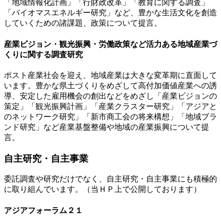
「地域情報化計画」「行財政改革」「教育に関する調査」
「バイオマスエネルギー研究」など、豊かな生活文化を創造
していくための諸課題、政策について提言。
産業ビジョン・観光振興・労働政策など活力ある地域産業づ
くりに関する調査研究
ポスト産業社会を迎え、地域産業は大きな変革期に直面して
います。豊かな県土づくりをめざして高付加価値産業への誘
導、安定した雇用機会の創出などをめざし「産業ビジョンの
策定」「観光振興計画」「産業クラスター研究」「アジアと
のネットワーク研究」「新市商工会の将来構想」「地域ブラ
ンド研究」など産業基盤整備や地域の産業振興について提
言。
自主研究・自主事業
委託調査や研究だけでなく、自主研究・自主事業にも積極的
に取り組んでいます。（当ＨＰ上で公開しております）
アジアフォーラム２１