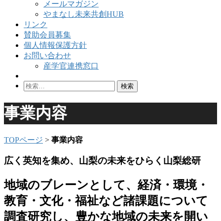
メールマガジン
やまなし未来共創HUB
リンク
賛助会員募集
個人情報保護方針
お問い合わせ
産学官連携窓口
検
索:
事業内容
TOPページ
>
事業内容
広く英知を集め、山梨の未来をひらく山梨総研
地域のブレーンとして、経済・環境・
教育・文化・福祉など諸課題について
調査研究し、豊かな地域の未来を開い