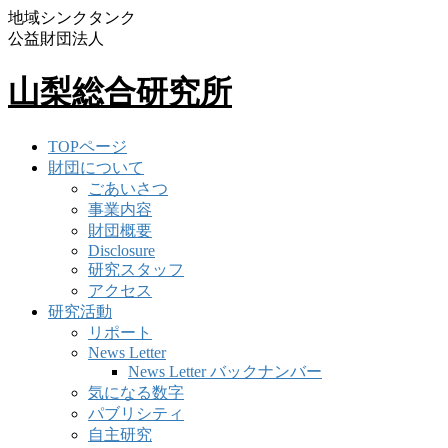
地域シンクタンク
公益財団法人
山梨総合研究所
TOPページ
財団について
ごあいさつ
事業内容
財団概要
Disclosure
研究スタッフ
アクセス
研究活動
リポート
News Letter
News Letter バックナンバー
気になる数字
パブリシティ
自主研究