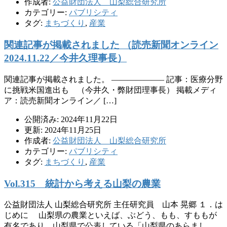
作成者:
公益財団法人 山梨総合研究所
カテゴリー:
パブリシティ
タグ:
まちづくり
,
産業
関連記事が掲載されました （読売新聞オンライン
2024.11.22／今井久理事長）
関連記事が掲載されました。 ——————– 記事：医療分野
に挑戦米国進出も （今井久・弊財団理事長） 掲載メディ
ア：読売新聞オンライン／ […]
公開済み: 2024年11月22日
更新: 2024年11月25日
作成者:
公益財団法人 山梨総合研究所
カテゴリー:
パブリシティ
タグ:
まちづくり
,
産業
Vol.315 統計から考える山梨の農業
公益財団法人 山梨総合研究所 主任研究員 山本 晃郷 １．は
じめに 山梨県の農業といえば、ぶどう、もも、すももが
有名であり、山梨県で公表している「山梨県のあらまし