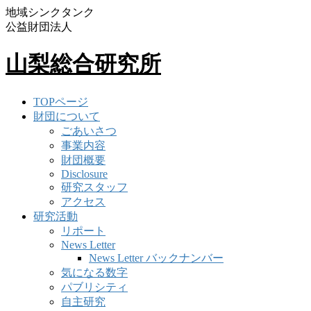
地域シンクタンク
公益財団法人
山梨総合研究所
TOPページ
財団について
ごあいさつ
事業内容
財団概要
Disclosure
研究スタッフ
アクセス
研究活動
リポート
News Letter
News Letter バックナンバー
気になる数字
パブリシティ
自主研究