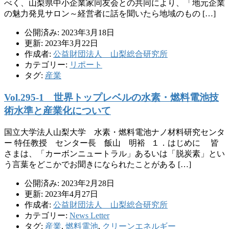
べく、山梨県中小企業家同友会との共同により、「地元企業
の魅力発見サロン～経営者に話を聞いたら地域のもの […]
公開済み: 2023年3月18日
更新: 2023年3月22日
作成者:
公益財団法人 山梨総合研究所
カテゴリー:
リポート
タグ:
産業
Vol.295-1 世界トップレベルの水素・燃料電池技
術水準と産業化について
国立大学法人山梨大学 水素・燃料電池ナノ材料研究センタ
ー 特任教授 センター長 飯山 明裕 １．はじめに 皆
さまは、「カーボンニュートラル」あるいは「脱炭素」とい
う言葉をどこかでお聞きになられたことがある […]
公開済み: 2023年2月28日
更新: 2023年4月27日
作成者:
公益財団法人 山梨総合研究所
カテゴリー:
News Letter
タグ:
産業
,
燃料電池
,
クリーンエネルギー