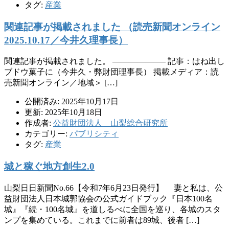
タグ:
産業
関連記事が掲載されました （読売新聞オンライン
2025.10.17／今井久理事長）
関連記事が掲載されました。 ——————– 記事：はね出し
ブドウ菓子に（今井久・弊財団理事長） 掲載メディア：読
売新聞オンライン／地域＞ […]
公開済み: 2025年10月17日
更新: 2025年10月18日
作成者:
公益財団法人 山梨総合研究所
カテゴリー:
パブリシティ
タグ:
産業
城と稼ぐ地方創生2.0
山梨日日新聞No.66【令和7年6月23日発行】 妻と私は、公
益財団法人日本城郭協会の公式ガイドブック『日本100名
城』『続・100名城』を道しるべに全国を巡り、各城のスタ
ンプを集めている。これまでに前者は89城、後者 […]