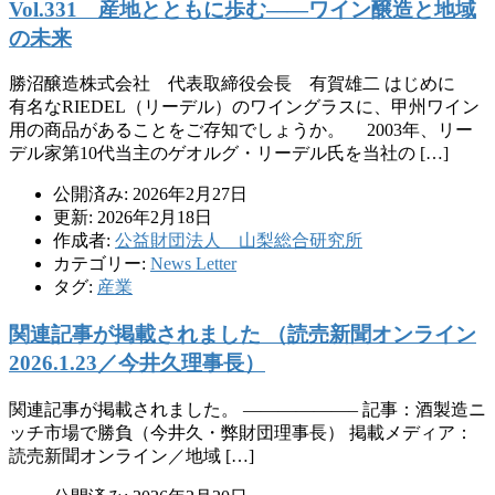
Vol.331 産地とともに歩む――ワイン醸造と地域
の未来
勝沼醸造株式会社 代表取締役会長 有賀雄二 はじめに
有名なRIEDEL（リーデル）のワイングラスに、甲州ワイン
用の商品があることをご存知でしょうか。 2003年、リー
デル家第10代当主のゲオルグ・リーデル氏を当社の […]
公開済み: 2026年2月27日
更新: 2026年2月18日
作成者:
公益財団法人 山梨総合研究所
カテゴリー:
News Letter
タグ:
産業
関連記事が掲載されました （読売新聞オンライン
2026.1.23／今井久理事長）
関連記事が掲載されました。 ——————– 記事：酒製造ニ
ッチ市場で勝負（今井久・弊財団理事長） 掲載メディア：
読売新聞オンライン／地域 […]