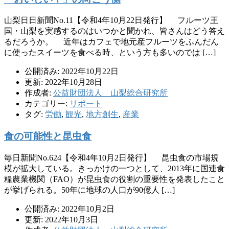
山梨日日新聞No.11【令和4年10月22日発行】 フルーツ王
国・山梨を実感するのはいつかと聞かれ、皆さんはどう答え
るだろうか。 近年はカフェで地元産フルーツをふんだん
に使ったスイーツを食べる時、という方も多いのでは […]
公開済み: 2022年10月22日
更新: 2022年10月28日
作成者:
公益財団法人 山梨総合研究所
カテゴリー:
リポート
タグ:
労働
,
観光
,
地方創生
,
産業
食の可能性と昆虫食
毎日新聞No.624【令和4年10月2日発行】 昆虫食の市場規
模が拡大している。きっかけの一つとして、2013年に国連食
糧農業機関（FAO）が昆虫食の役割の重要性を発表したこと
が挙げられる。50年に地球の人口が90億人 […]
公開済み: 2022年10月2日
更新: 2022年10月3日