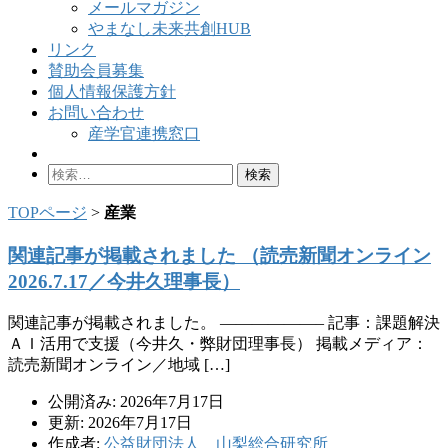
メールマガジン
やまなし未来共創HUB
リンク
賛助会員募集
個人情報保護方針
お問い合わせ
産学官連携窓口
検
索:
TOPページ
>
産業
関連記事が掲載されました （読売新聞オンライン
2026.7.17／今井久理事長）
関連記事が掲載されました。 ——————– 記事：課題解決
ＡＩ活用で支援（今井久・弊財団理事長） 掲載メディア：
読売新聞オンライン／地域 […]
公開済み: 2026年7月17日
更新: 2026年7月17日
作成者:
公益財団法人 山梨総合研究所