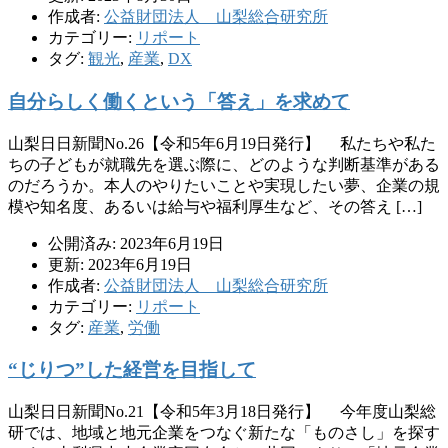
作成者:
公益財団法人 山梨総合研究所
カテゴリー:
リポート
タグ:
観光
,
産業
,
DX
自分らしく働くという「答え」を求めて
山梨日日新聞No.26【令和5年6月19日発行】 私たちや私た
ちの子どもが就職先を選ぶ際に、どのような判断基準がある
のだろうか。本人のやりたいことや実現したい夢、企業の規
模や知名度、あるいは給与や福利厚生など、その答え […]
公開済み: 2023年6月19日
更新: 2023年6月19日
作成者:
公益財団法人 山梨総合研究所
カテゴリー:
リポート
タグ:
産業
,
労働
“じりつ”した経営を目指して
山梨日日新聞No.21【令和5年3月18日発行】 今年度山梨総
研では、地域と地元企業をつなぐ新たな「ものさし」を探す