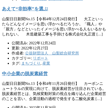
あえて“非効率”を選ぶ
山梨日日新聞No.15【令和4年12月24日発行】 大工といっ
たらどんなイメージを思い浮かべるだろうか。「職人」や
「親方」などといったイメージを思い浮かべる人もいるかも
しれない。 木造建築工事を手掛ける株式会社丸正渡 […]
公開済み: 2022年12月24日
更新: 2022年12月27日
作成者:
公益財団法人 山梨総合研究所
カテゴリー:
リポート
タグ:
まちづくり
,
産業
中小企業の脱炭素経営
山梨日日新聞No.13【令和4年11月26日発行】 カーボンニ
ュートラルの実現に向けて、脱炭素経営が注目されている。
脱炭素経営とは、気候変動対策の視点を織り込んだ企業経営
のことを言い、企業活動の過程で発生する二酸化炭素 […]
公開済み: 2022年11月26日