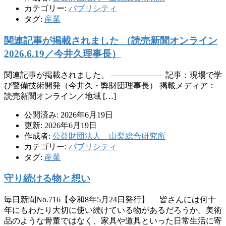
カテゴリー:
パブリシティ
タグ:
産業
関連記事が掲載されました （読売新聞オンライン
2026.6.19／今井久理事長）
関連記事が掲載されました。 ——————– 記事：現場で学
び警備技術開発（今井久・弊財団理事長） 掲載メディア：
読売新聞オンライン／地域 […]
公開済み: 2026年6月19日
更新: 2026年6月19日
作成者:
公益財団法人 山梨総合研究所
カテゴリー:
パブリシティ
タグ:
産業
守り続ける物と想い
毎日新聞No.716【令和8年5月24日発行】 皆さんには何十
年にもわたり大切に使い続けている物があるだろうか。美術
品のような骨董ではなく、家具や道具といった日常生活に寄