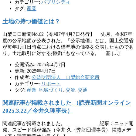
カテゴリー:
パブリシティ
タグ:
産業
土地の持つ価値とは？
山梨日日新聞No.62【令和7年4月7日発行】 先月、令和7年
度の公示地価が公表された。「公示地価」とは、国土交通省
が毎年1月1日時点における標準地の価格を公表したものであ
り、土地取引に対する指標にもなっている。 基 […]
公開済み: 2025年4月7日
更新: 2025年4月7日
作成者:
公益財団法人 山梨総合研究所
カテゴリー:
リポート
タグ:
産業
,
地域づくり
,
交流
,
交通
関連記事が掲載されました （読売新聞オンライン
2025.3.22／今井久理事長）
関連記事が掲載されました。 ——————– 記事：ニット開
発、スピード感が強み（今井 久・弊財団理事長） 掲載メデ