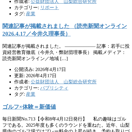
作成者:
公益財団法人 山梨総合研究所
カテゴリー:
リポート
タグ:
産業
関連記事が掲載されました （読売新聞オンライン
2026.4.17／今井久理事長）
関連記事が掲載されました。 ——————– 記事：若手に投
資経営教育徹底（今井久・弊財団理事長） 掲載メディア：
読売新聞オンライン／地域 […]
公開済み: 2026年4月17日
更新: 2026年4月17日
作成者:
公益財団法人 山梨総合研究所
カテゴリー:
パブリシティ
タグ:
産業
ゴルフ×体験＝新価値
毎日新聞No.713【令和8年4月12日発行】 私の趣味はゴル
フである。2025年度も多くのラウンドを重ねた。近年、山梨
県内のゴルフ場ではプレー料金の上昇が続き、予約も取りづ