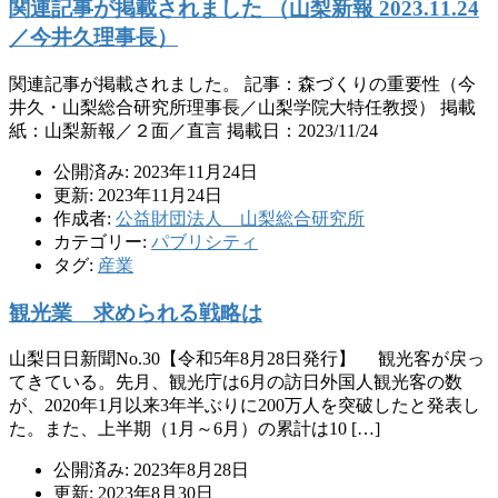
関連記事が掲載されました （山梨新報 2023.11.24
／今井久理事長）
関連記事が掲載されました。 記事：森づくりの重要性（今
井久・山梨総合研究所理事長／山梨学院大特任教授） 掲載
紙：山梨新報／２面／直言 掲載日：2023/11/24
公開済み: 2023年11月24日
更新: 2023年11月24日
作成者:
公益財団法人 山梨総合研究所
カテゴリー:
パブリシティ
タグ:
産業
観光業 求められる戦略は
山梨日日新聞No.30【令和5年8月28日発行】 観光客が戻っ
てきている。先月、観光庁は6月の訪日外国人観光客の数
が、2020年1月以来3年半ぶりに200万人を突破したと発表し
た。また、上半期（1月～6月）の累計は10 […]
公開済み: 2023年8月28日
更新: 2023年8月30日