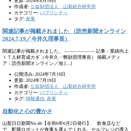
更新: 2024年8月16日
作成者:
公益財団法人 山梨総合研究所
カテゴリー:
パブリシティ
タグ:
産業
関連記事が掲載されました （読売新聞オンライン
2024.7.19／今井久理事長）
関連記事が掲載されました。 ——————– 記事：業績向上
ＩＴ人材育成カギ（今井久・弊財団理事長） 掲載メディ
ア：読売新聞オンライン／地 […]
公開済み: 2024年7月19日
更新: 2024年7月19日
作成者:
公益財団法人 山梨総合研究所
カテゴリー:
パブリシティ
タグ:
情報通信
,
産業
自動化と心の豊かさ
山梨日日新聞No.46【令和6年6月2日発行】 飲食店など
で、配膳ロボットが食事を運んでくれる。セルフレジの導入