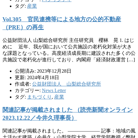
タグ:
産業
Vol.305 官民連携等による地方の公的不動産
（PRE）の再生
公益財団法人 山梨総合研究所 主任研究員 櫻林 晃 1. はじ
めに 近年、我が国において公共施設の老朽化対策が大き
な課題となっている。高度経済成長期に建設された多くの公
共施設で老朽化が進行しており、内閣府「経済財政運営 […]
公開済み: 2023年12月28日
更新: 2024年4月18日
作成者:
公益財団法人 山梨総合研究所
カテゴリー:
News Letter
タグ:
まちづくり
,
産業
関連記事が掲載されました （読売新聞オンライン
2023.12.22／今井久理事長）
関連記事が掲載されました。 ——————– 記事：地域の風
土活かす建築（今井久・山梨学院大学 経営学部教授／弊財