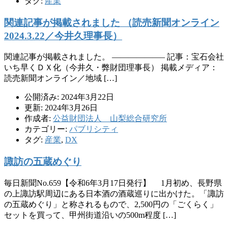
タグ:
産業
関連記事が掲載されました （読売新聞オンライン
2024.3.22／今井久理事長）
関連記事が掲載されました。 ——————– 記事：宝石会社
いち早くＤＸ化（今井久・弊財団理事長） 掲載メディア：
読売新聞オンライン／地域 […]
公開済み: 2024年3月22日
更新: 2024年3月26日
作成者:
公益財団法人 山梨総合研究所
カテゴリー:
パブリシティ
タグ:
産業
,
DX
諏訪の五蔵めぐり
毎日新聞No.659【令和6年3月17日発行】 1月初め、長野県
の上諏訪駅周辺にある日本酒の酒蔵巡りに出かけた。「諏訪
の五蔵めぐり」と称されるもので、2,500円の「ごくらく」
セットを買って、甲州街道沿いの500m程度 […]