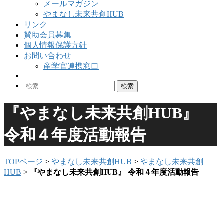
メールマガジン
やまなし未来共創HUB
リンク
賛助会員募集
個人情報保護方針
お問い合わせ
産学官連携窓口
検
索:
『やまなし未来共創HUB』
令和４年度活動報告
TOPページ
>
やまなし未来共創HUB
>
やまなし未来共創
HUB
>
『やまなし未来共創HUB』 令和４年度活動報告