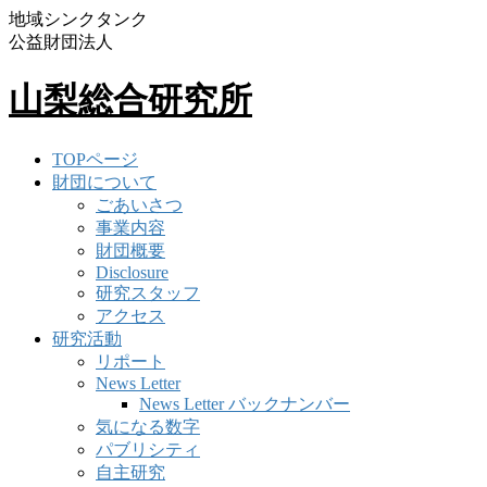
地域シンクタンク
公益財団法人
山梨総合研究所
TOPページ
財団について
ごあいさつ
事業内容
財団概要
Disclosure
研究スタッフ
アクセス
研究活動
リポート
News Letter
News Letter バックナンバー
気になる数字
パブリシティ
自主研究