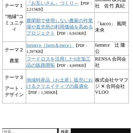
『お互いさん』づくり～
【PDF：
テーマ１
社 佐竹 真紀
2,215KB】
“地縁”コ
農閑期で使用しない農家の作業
ミュニテ
「kacco」 風間
場や直売所の利用価値を高める
ィ
未央
プロジェクト
【PDF：6,943KB】
farmece 辻 隆
farmece（farm＆mece）
【PDF：
テーマ２
公
1,397KB】
フードロスを活用した6次加工
RENSA 合同会
農業
品の販路開拓
社
【PDF：4,669KB】
テーマ３
地域特産品（お土産）販売にお
株式会社ヤマフ
けるクリエイティブの最適化
ジ ✕ 合同会社
アート・
VLOO
【PDF：1,580KB】
デザイン
検