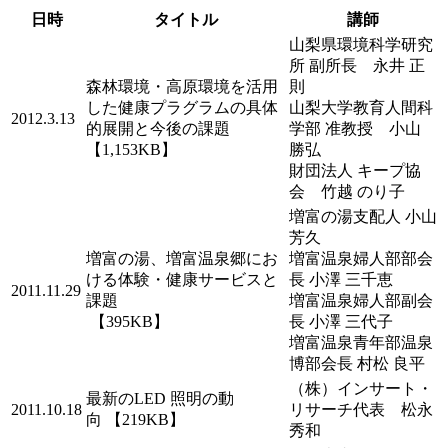
日時
タイトル
講師
山梨県環境科学研究
所 副所長 永井 正
森林環境・高原環境を活用
則
した健康プラグラムの具体
山梨大学教育人間科
2012.3.13
的展開と今後の課題
学部 准教授 小山
【1,153KB】
勝弘
財団法人 キープ協
会 竹越 のり子
増富の湯支配人 小山
芳久
増富の湯、増富温泉郷にお
増富温泉婦人部部会
ける体験・健康サービスと
長 小澤 三千恵
2011.11.29
課題
増富温泉婦人部副会
【395KB】
長 小澤 三代子
増富温泉青年部温泉
博部会長 村松 良平
（株）インサート・
最新のLED 照明の動
2011.10.18
リサーチ代表 松永
向 【219KB】
秀和