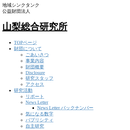
地域シンクタンク
公益財団法人
山梨総合研究所
TOPページ
財団について
ごあいさつ
事業内容
財団概要
Disclosure
研究スタッフ
アクセス
研究活動
リポート
News Letter
News Letter バックナンバー
気になる数字
パブリシティ
自主研究