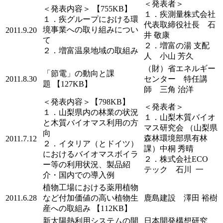
＜発表者＞
＜発表内容＞ 【755KB】
１．疾測量株式会社
１．疾グループにおける環
代表取締役社長 石
境事業への取り組みについ
2011.9.20
井 敬康
て
２．増富の湯 支配
２．増富温泉地域の取組み
人 小山 芳久
（財）省エネルギー
「節電」の動向と課
2011.8.30
センター 特任講
題 【127KB】
師 三角 治洋
＜発表内容＞【798KB】
＜発表者＞
１．山梨県内の林業の状況
１．山梨木質バイオ
と木質バイオマス利用の方
マス研究会 （山梨県
向
森林環境部県有林
2011.7.12
２．イタリア（とドイツ）
課）中桐 秀晴
におけるバイオマスボイラ
２．株式会社ECO
ー等の利用状況、製品紹
テック 石川 一
介・国内での導入例
植物工場における薬用植物
2011.6.28
など付加価値の高い植物生
鹿島建設 澤田 裕樹
産への取組み 【112KB】
新太陽熱利用システムの開
日本開発構想研究