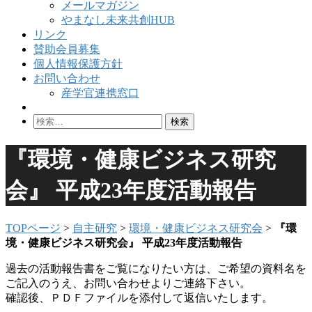
メールマガジン
やまなし未来共創HUB
リンク
賛助会員募集
個人情報保護方針
お問い合わせ
産学官連携窓口
検
索:
『環境・健康ビジネス研究
会』 平成23年度活動報告
TOPページ
>
自主研究
>
環境・健康ビジネス研究会
>
『環
境・健康ビジネス研究会』 平成23年度活動報告
過去の活動報告書をご覧になりたい方は、ご希望の資料名を
ご記入のうえ、お問い合わせよりご連絡下さい。
確認後、ＰＤＦファイルを添付して返信いたします。