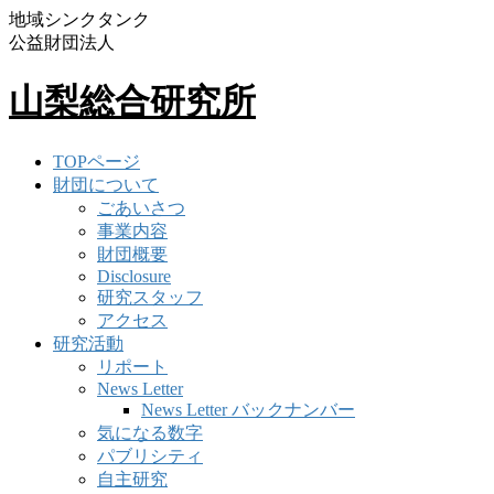
地域シンクタンク
公益財団法人
山梨総合研究所
TOPページ
財団について
ごあいさつ
事業内容
財団概要
Disclosure
研究スタッフ
アクセス
研究活動
リポート
News Letter
News Letter バックナンバー
気になる数字
パブリシティ
自主研究