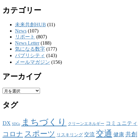
カテゴリー
未来共創HUB
(11)
News
(107)
リポート
(807)
News Letter
(188)
気になる数字
(177)
パブリシティ
(143)
メールマガジン
(156)
アーカイブ
ア
ー
タグ
カ
イ
ブ
まちづくり
DX
コミュニティ
クリーンエネルギー
SDGs
交通
スポーツ
コロナ
共創
交流
健康
リスキリング