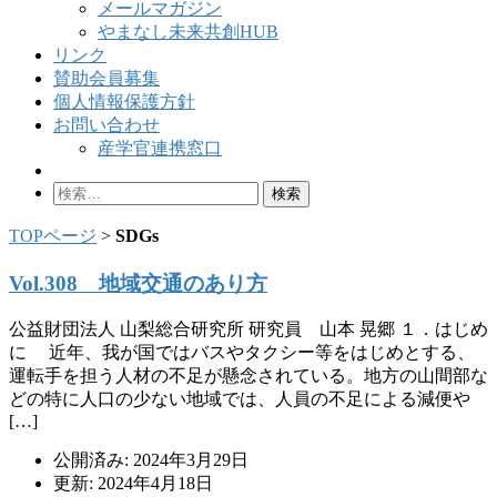
メールマガジン
やまなし未来共創HUB
リンク
賛助会員募集
個人情報保護方針
お問い合わせ
産学官連携窓口
検
索:
TOPページ
>
SDGs
Vol.308 地域交通のあり方
公益財団法人 山梨総合研究所 研究員 山本 晃郷 １．はじめ
に 近年、我が国ではバスやタクシー等をはじめとする、
運転手を担う人材の不足が懸念されている。地方の山間部な
どの特に人口の少ない地域では、人員の不足による減便や
[…]
公開済み: 2024年3月29日
更新: 2024年4月18日