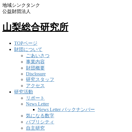
地域シンクタンク
公益財団法人
山梨総合研究所
TOPページ
財団について
ごあいさつ
事業内容
財団概要
Disclosure
研究スタッフ
アクセス
研究活動
リポート
News Letter
News Letter バックナンバー
気になる数字
パブリシティ
自主研究