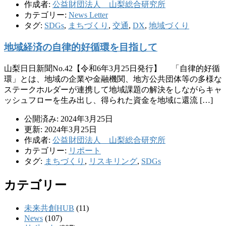
作成者:
公益財団法人 山梨総合研究所
カテゴリー:
News Letter
タグ:
SDGs
,
まちづくり
,
交通
,
DX
,
地域づくり
地域経済の自律的好循環を目指して
山梨日日新聞No.42【令和6年3月25日発行】 「自律的好循
環」とは、地域の企業や金融機関、地方公共団体等の多様な
ステークホルダーが連携して地域課題の解決をしながらキャ
ッシュフローを生み出し、得られた資金を地域に還流 […]
公開済み: 2024年3月25日
更新: 2024年3月25日
作成者:
公益財団法人 山梨総合研究所
カテゴリー:
リポート
タグ:
まちづくり
,
リスキリング
,
SDGs
カテゴリー
未来共創HUB
(11)
News
(107)