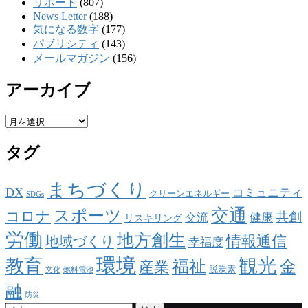
リポート
(807)
News Letter
(188)
気になる数字
(177)
パブリシティ
(143)
メールマガジン
(156)
アーカイブ
ア
ー
タグ
カ
イ
ブ
まちづくり
DX
コミュニティ
クリーンエネルギー
SDGs
交通
スポーツ
コロナ
共創
交流
健康
リスキリング
労働
地方創生
情報通信
地域づくり
幸福度
環境
観光
教育
福祉
金
産業
脱炭素
文化
燃料電池
融
防災