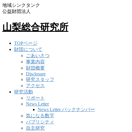
地域シンクタンク
公益財団法人
山梨総合研究所
TOPページ
財団について
ごあいさつ
事業内容
財団概要
Disclosure
研究スタッフ
アクセス
研究活動
リポート
News Letter
News Letter バックナンバー
気になる数字
パブリシティ
自主研究