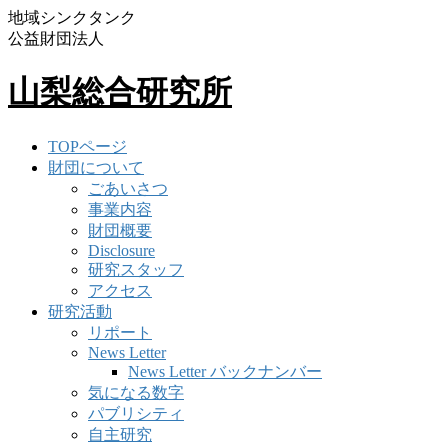
地域シンクタンク
公益財団法人
山梨総合研究所
TOPページ
財団について
ごあいさつ
事業内容
財団概要
Disclosure
研究スタッフ
アクセス
研究活動
リポート
News Letter
News Letter バックナンバー
気になる数字
パブリシティ
自主研究