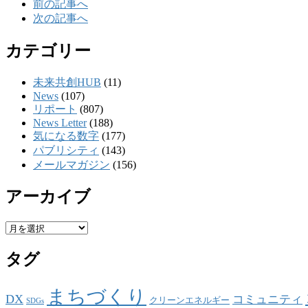
前の記事へ
次の記事へ
カテゴリー
未来共創HUB
(11)
News
(107)
リポート
(807)
News Letter
(188)
気になる数字
(177)
パブリシティ
(143)
メールマガジン
(156)
アーカイブ
ア
ー
タグ
カ
イ
ブ
まちづくり
DX
コミュニティ
クリーンエネルギー
SDGs