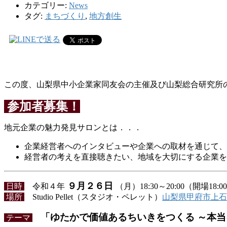
カテゴリー:
News
タグ:
まちづくり
,
地方創生
この度、山梨県中小企業家同友会の主催及び山梨総合研究所
参加者募集！
地元企業の魅力発見サロンとは．．．
企業経営者へのインタビューや企業への取材を通じて、
経営者の考えを直接聴きたい、地域を大切にする企業を
９月２６
日
日時
令和４年
（月
）18:30～20:00（開場18:0
場所
Studio Pellet
（スタジオ・ペレット）
山梨県甲府市上石田3
「ゆたかで価値あるちいきをつくる ～
本当
テーマ