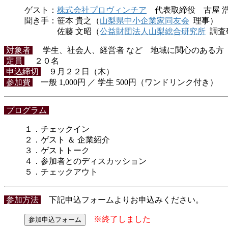
ゲスト：
株式会社プロヴィンチア
代表取締役 古屋 浩 
聞き手：笹本 貴之（
山梨県中小企業家同友会
理事）
佐藤 文昭（
公益財団法人山梨総合研究所
調査
対象者
学生、社会人、経営者 など 地域に関心のある方
定員
２０名
申込締切
９月２２日（木）
参加費
一般 1,000円 ／ 学生 500円（ワンドリンク付き）
プログラム
１．チェックイン
２．ゲスト ＆ 企業紹介
３．ゲストトーク
４．参加者とのディスカッション
５．チェックアウト
参加方法
下記申込フォームよりお申込みください。
※終了しました
参加申込フォーム