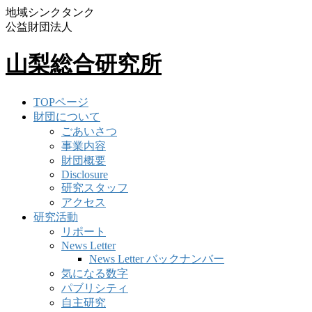
地域シンクタンク
公益財団法人
山梨総合研究所
TOPページ
財団について
ごあいさつ
事業内容
財団概要
Disclosure
研究スタッフ
アクセス
研究活動
リポート
News Letter
News Letter バックナンバー
気になる数字
パブリシティ
自主研究