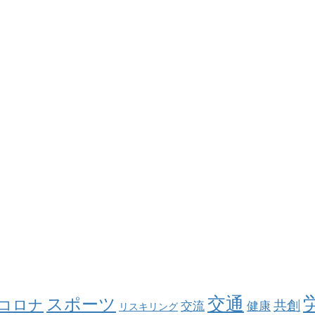
交通
スポーツ
コロナ
共創
交流
健康
リスキリング