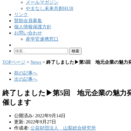
メールマガジン
やまなし未来共創HUB
リンク
賛助会員募集
個人情報保護方針
お問い合わせ
産学官連携窓口
検
索:
TOPページ
>
News
>
終了しました▶第5回 地元企業の魅力
前の記事へ
次の記事へ
終了しました▶第5回 地元企業の魅力
催します
公開済み: 2022年9月14日
更新: 2022年9月27日
作成者:
公益財団法人 山梨総合研究所