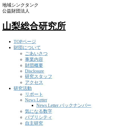
地域シンクタンク
公益財団法人
山梨総合研究所
TOPページ
財団について
ごあいさつ
事業内容
財団概要
Disclosure
研究スタッフ
アクセス
研究活動
リポート
News Letter
News Letter バックナンバー
気になる数字
パブリシティ
自主研究