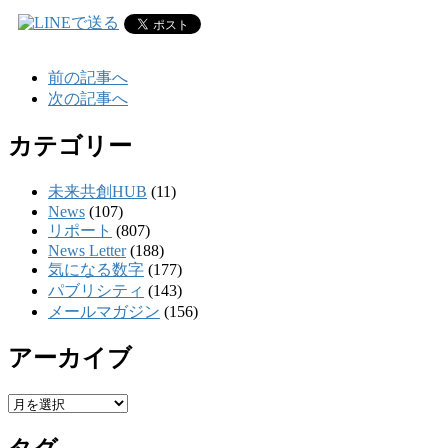
前の記事へ
次の記事へ
カテゴリー
未来共創HUB
(11)
News
(107)
リポート
(807)
News Letter
(188)
気になる数字
(177)
パブリシティ
(143)
メールマガジン
(156)
アーカイブ
ア
ー
カ