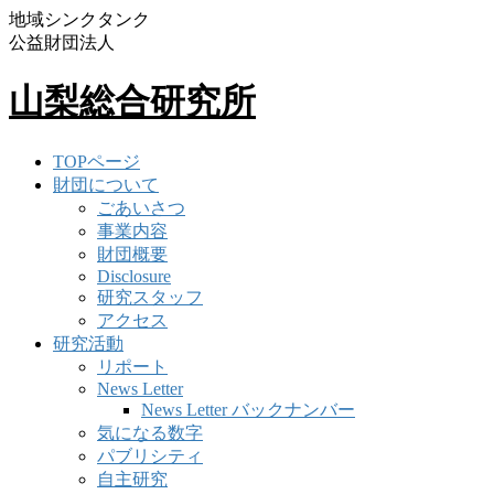
地域シンクタンク
公益財団法人
山梨総合研究所
TOPページ
財団について
ごあいさつ
事業内容
財団概要
Disclosure
研究スタッフ
アクセス
研究活動
リポート
News Letter
News Letter バックナンバー
気になる数字
パブリシティ
自主研究