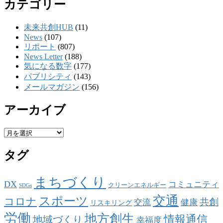
カテゴリー
未来共創HUB
(11)
News
(107)
リポート
(807)
News Letter
(188)
気になる数字
(177)
パブリシティ
(143)
メールマガジン
(156)
アーカイブ
ア
ー
タグ
カ
イ
ブ
まちづくり
DX
コミュニティ
クリーンエネルギー
SDGs
交通
スポーツ
コロナ
共創
交流
健康
リスキリング
労働
地方創生
情報通信
地域づくり
幸福度