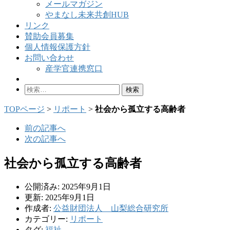
メールマガジン
やまなし未来共創HUB
リンク
賛助会員募集
個人情報保護方針
お問い合わせ
産学官連携窓口
検
索:
TOPページ
>
リポート
>
社会から孤立する高齢者
前の記事へ
次の記事へ
社会から孤立する高齢者
公開済み: 2025年9月1日
更新: 2025年9月1日
作成者:
公益財団法人 山梨総合研究所
カテゴリー:
リポート
タグ:
福祉