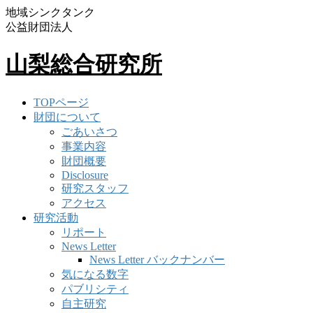
地域シンクタンク
公益財団法人
山梨総合研究所
TOPページ
財団について
ごあいさつ
事業内容
財団概要
Disclosure
研究スタッフ
アクセス
研究活動
リポート
News Letter
News Letter バックナンバー
気になる数字
パブリシティ
自主研究