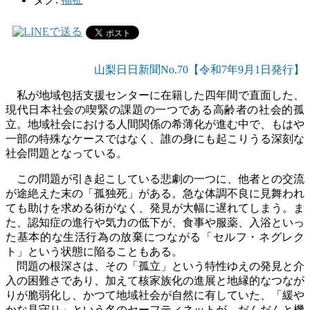
山梨日日新聞No.70【令和7年9
月1
日発行】
私が地域包括支援センターに在籍した四年間で直面した、
現代日本社会の喫緊の課題の一つである高齢者の社会的孤
立。地域社会における人間関係の希薄化が進む中で、
もはや
一部の特殊なケースではなく、誰の身にも起こりうる深刻な
社会問題と
なっている。
この問題が引き起こしている悲劇の一つに、他者との交流
が途絶えた末の「孤独死」がある。急な体調不良に見舞われ
ても助けを求める術がなく、発見が大幅に遅れてしまう。ま
た、認知症の進行や気力の低下が、食事や服薬、入浴といっ
た基本的な生活行為の放棄につながる「セルフ・ネグレク
ト」という状態に陥ることもある。
問題の根深さは、その「孤立」という特性ゆえの発見と介
入の困難さであり、加えて核家族化の進展と地縁的なつなが
りが脆弱化し、かつて地域社会が自然に有していた、「緩や
かな見守り」という名のセーフティネットが、だんだんと機