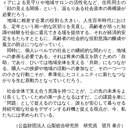
ィアによる見守りや地域サロンの活性化など、住民同士の
「顔の見える関係」という、温もりある社会資本の再構築が
必要だろう。
地域に根差す企業の役割も大きい。人生百年時代におけ
る、定年という画一的な区切りを見直し、高齢者が培った知
識や経験を社会に還元できる場を提供する。それが経済的安
定をもたらすとともに、高齢者の社会的な役割意識の醸成や
孤立の防止につながっていく。
同時に、個人レベルでの社会との継続的な関わりと、地域
への参画も必要である。それは将来の孤立を防ぐための「自
助」であり、ひいては地域全体を支える「共助」にもつなが
る。隣人への挨拶や地域の活動への参加など、その一つ一つ
の小さな行動こそが、希薄化したコミュニティに新たなつな
がりを生む原動力となっていくだろう。
社会全体で支え合う意識を持つことが、この先の未来をよ
り良くしていくための第一歩となるはずだ。この課題を単に
「問題」として捉えるのではなく、誰もが安心して暮らせる
持続可能な社会をデザインする好機と捉える視点が、今、私
たちには求められている。
（公益財団法人 山梨総合研究所
研究員 望月 泰介
）