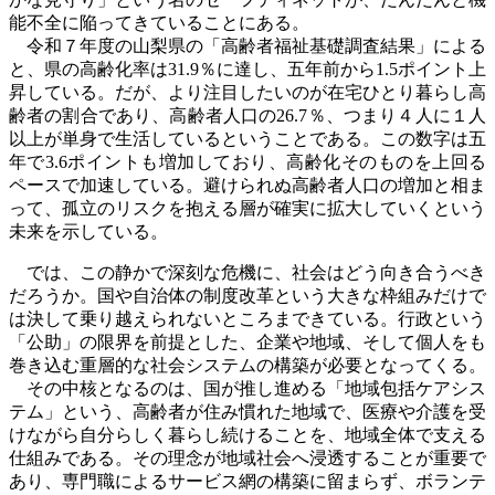
能不全に陥ってきていることにある。
令和７年度の山梨県の「高齢者福祉基礎調査結果」による
と、県の高齢化率は31.9％に達し、五年前から1.5ポイント上
昇している。だが、より注目したいのが在宅ひとり暮らし高
齢者の割合であり、高齢者人口の26.7％、つまり４人に１人
以上が単身で生活しているということである。この数字は五
年で3.6ポイントも増加しており、高齢化そのものを上回る
ペースで加速している。避けられぬ高齢者人口の増加と相ま
って、孤立のリスクを抱える層が確実に拡大していくという
未来を示している。
では、この静かで深刻な危機に、社会はどう向き合うべき
だろうか。国や自治体の制度改革という大きな枠組みだけで
は決して乗り越えられないところまできている。行政という
「公助」の限界を前提とした、企業や地域、そして個人をも
巻き込む重層的な社会システムの構築が必要となってくる。
その中核となるのは、国が推し進める「地域包括ケアシス
テム」という、
高齢者が住み慣れた地域で、医療や介護を受
けながら自分らしく暮らし続けることを、地域全体で支える
仕組みである。その
理念が地域社会へ浸透することが重要で
あり、専門職によるサービス網の構築に留まらず、ボランテ