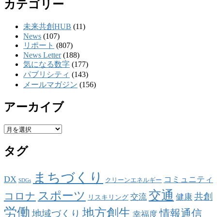
カテゴリー
未来共創HUB
(11)
News
(107)
リポート
(807)
News Letter
(188)
気になる数字
(177)
パブリシティ
(143)
メールマガジン
(156)
アーカイブ
ア
ー
タグ
カ
イ
ブ
まちづくり
DX
コミュニティ
クリーンエネルギー
SDGs
交通
スポーツ
コロナ
共創
交流
健康
リスキリング
労働
地方創生
情報通信
地域づくり
幸福度