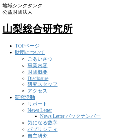
地域シンクタンク
公益財団法人
山梨総合研究所
TOPページ
財団について
ごあいさつ
事業内容
財団概要
Disclosure
研究スタッフ
アクセス
研究活動
リポート
News Letter
News Letter バックナンバー
気になる数字
パブリシティ
自主研究