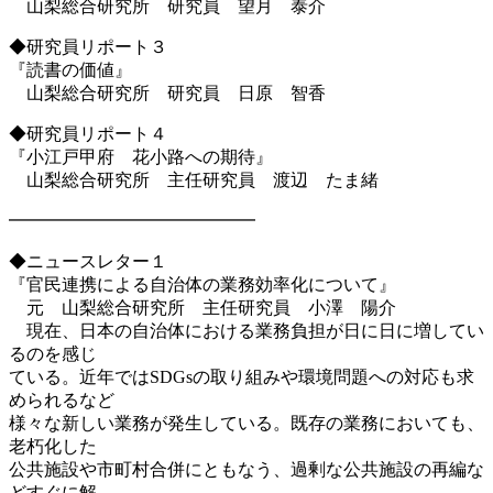
山梨総合研究所 研究員 望月 泰介
◆研究員リポート３
『読書の価値』
山梨総合研究所 研究員 日原 智香
◆研究員リポート４
『小江戸甲府 花小路への期待』
山梨総合研究所 主任研究員 渡辺 たま緒
━━━━━━━━━━━━━━
◆ニュースレター１
『官民連携による自治体の業務効率化について』
元 山梨総合研究所 主任研究員 小澤 陽介
現在、日本の自治体における業務負担が日に日に増してい
るのを感じ
ている。近年ではSDGsの取り組みや環境問題への対応も求
められるなど
様々な新しい業務が発生している。既存の業務においても、
老朽化した
公共施設や市町村合併にともなう、過剰な公共施設の再編な
どすぐに解