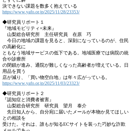
決できない課題を数多く抱えている
https://www.yafo.or.jp/2025/11/28/23353/
◆研究員リポート１
『地域モビリティ×未来』
山梨総合研究所 主任研究員 在原 巧
今日の地域の課題を見ると、深刻になっているのが、住民
の高齢化に
ともなう地域サービスの低下である。地域医療では病院の統
合や診療所
の閉鎖が進み、通院が難しくなった高齢者が増えている。日
用品を買う
店が減り、「買い物空白地」は年々広がっている。
https://www.yafo.or.jp/2025/11/03/23323/
◆研究員リポート２
『認知症と消費者被害』
山梨総合研究所 研究員 望月 泰介
先日知人から、自分宛に届いたメールが本物か見てほしい
との相談を
受けた。それは、誰もが知るECサイトを装った巧妙な詐欺
メールであっ