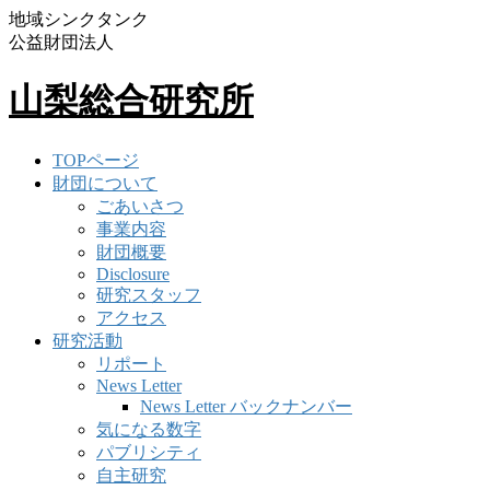
地域シンクタンク
公益財団法人
山梨総合研究所
TOPページ
財団について
ごあいさつ
事業内容
財団概要
Disclosure
研究スタッフ
アクセス
研究活動
リポート
News Letter
News Letter バックナンバー
気になる数字
パブリシティ
自主研究