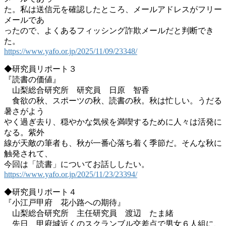
た。私は送信元を確認したところ、メールアドレスがフリー
メールであ
ったので、よくあるフィッシング詐欺メールだと判断でき
た。
https://www.yafo.or.jp/2025/11/09/23348/
◆研究員リポート３
『読書の価値』
山梨総合研究所 研究員 日原 智香
食欲の秋、スポーツの秋、読書の秋。秋は忙しい。うだる
暑さがよう
やく過ぎ去り、穏やかな気候を満喫するために人々は活発に
なる。紫外
線が天敵の筆者も、秋が一番心落ち着く季節だ。そんな秋に
触発されて、
今回は「読書」についてお話ししたい。
https://www.yafo.or.jp/2025/11/23/23394/
◆研究員リポート４
『小江戸甲府 花小路への期待』
山梨総合研究所 主任研究員 渡辺 たま緒
先日、甲府城近くのスクランブル交差点で男女６人組に、