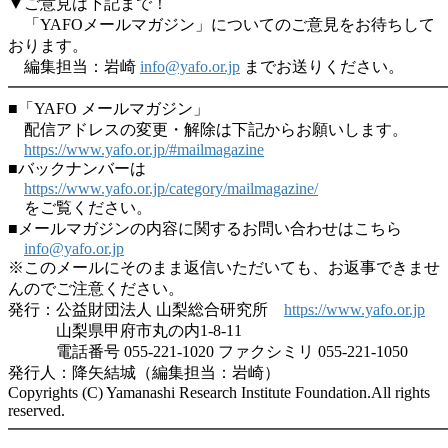
▼ご意見は下記まで！
「YAFOメールマガジン」についてのご意見をお待ちして
おります。
編集担当：岩崎
info@yafo.or.jp
までお送りください。
━━━━━━━━━━━━━━━━━━━━━━━━━━━
■「YAFO メールマガジン」
配信アドレスの変更・解除は下記からお願いします。
https://www.yafo.or.jp/#mailmagazine
■バックナンバーは
https://www.yafo.or.jp/category/mailmagazine/
をご覧ください。
■メールマガジンの内容に関するお問い合わせはこちら
info@yafo.or.jp
※このメールにそのまま返信いただいても、お返事できませ
んのでご注意ください。
発行：公益財団法人 山梨総合研究所
https://www.yafo.or.jp
山梨県甲府市丸の内1-8-11
電話番号 055-221-1020 ファクシミリ 055-221-1050
発行人：降矢結城（編集担当：岩崎）
Copyrights (C) Yamanashi Research Institute Foundation.All rights
reserved.
━━━━━━━━━━━━━━━━━━━━━━━━━━━