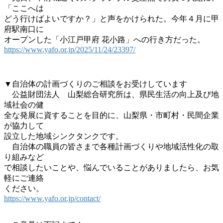
「ここへは
どう行けばよいですか？」と声をかけられた。今年４月に甲
府駅南口に
オープンした「小江戸甲府 花小路」への行き方だった。
https://www.yafo.or.jp/2025/11/24/23397/
▼自治体の計画づくりのご相談をお受けしています
公益財団法人 山梨総合研究所は、県民生活の向上及び地
域社会の健
全な発展に資することを目的に、山梨県・市町村・民間企業
が協力して
設立した地域シンクタンクです。
自治体の職員の皆さまで各種計画づくりや地域活性化の取
り組みなど
で相談したいことや、悩んでいることがありましたら、お気
軽にご連絡
ください。
https://www.yafo.or.jp/contact/