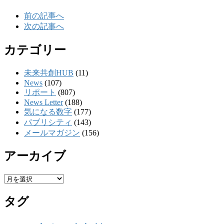
前の記事へ
次の記事へ
カテゴリー
未来共創HUB
(11)
News
(107)
リポート
(807)
News Letter
(188)
気になる数字
(177)
パブリシティ
(143)
メールマガジン
(156)
アーカイブ
ア
ー
タグ
カ
イ
ブ