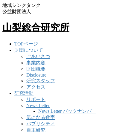
地域シンクタンク
公益財団法人
山梨総合研究所
TOPページ
財団について
ごあいさつ
事業内容
財団概要
Disclosure
研究スタッフ
アクセス
研究活動
リポート
News Letter
News Letter バックナンバー
気になる数字
パブリシティ
自主研究