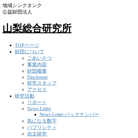
地域シンクタンク
公益財団法人
山梨総合研究所
TOPページ
財団について
ごあいさつ
事業内容
財団概要
Disclosure
研究スタッフ
アクセス
研究活動
リポート
News Letter
News Letter バックナンバー
気になる数字
パブリシティ
自主研究