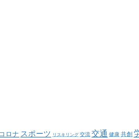
交通
スポーツ
コロナ
共創
交流
健康
リスキリング