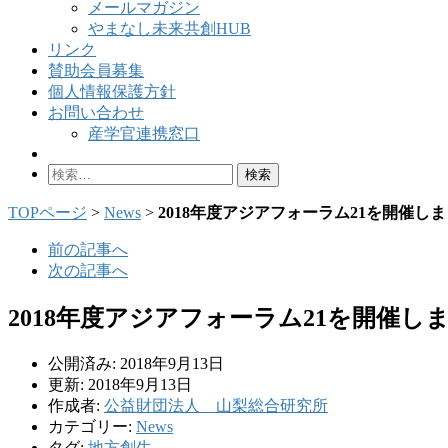
メールマガジン
やまなし未来共創HUB
リンク
賛助会員募集
個人情報保護方針
お問い合わせ
産学官連携窓口
検
索:
TOPページ
>
News
>
2018年度アジアフォーラム21を開催しました 
前の記事へ
次の記事へ
2018年度アジアフォーラム21を開催しました
公開済み: 2018年9月13日
更新: 2018年9月13日
作成者:
公益財団法人 山梨総合研究所
カテゴリー:
News
タグ:
地方創生