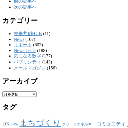
前の記事へ
次の記事へ
カテゴリー
未来共創HUB
(11)
News
(107)
リポート
(807)
News Letter
(188)
気になる数字
(177)
パブリシティ
(143)
メールマガジン
(156)
アーカイブ
ア
ー
タグ
カ
イ
ブ
まちづくり
DX
コミュニティ
クリーンエネルギー
SDGs