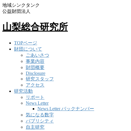
地域シンクタンク
公益財団法人
山梨総合研究所
TOPページ
財団について
ごあいさつ
事業内容
財団概要
Disclosure
研究スタッフ
アクセス
研究活動
リポート
News Letter
News Letter バックナンバー
気になる数字
パブリシティ
自主研究