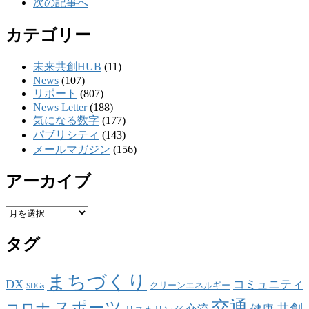
次の記事へ
カテゴリー
未来共創HUB
(11)
News
(107)
リポート
(807)
News Letter
(188)
気になる数字
(177)
パブリシティ
(143)
メールマガジン
(156)
アーカイブ
ア
ー
タグ
カ
イ
ブ
まちづくり
DX
コミュニティ
クリーンエネルギー
SDGs
交通
スポーツ
コロナ
共創