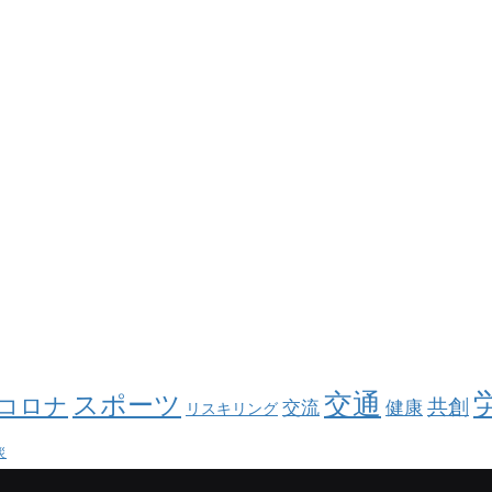
交通
スポーツ
コロナ
共創
交流
健康
リスキリング
災