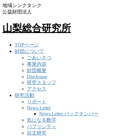
地域シンクタンク
公益財団法人
山梨総合研究所
TOPページ
財団について
ごあいさつ
事業内容
財団概要
Disclosure
研究スタッフ
アクセス
研究活動
リポート
News Letter
News Letter バックナンバー
気になる数字
パブリシティ
自主研究