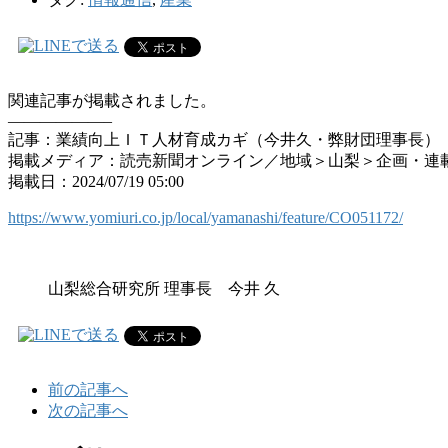
関連記事が掲載されました。
——————–
記事：業績向上ＩＴ人材育成カギ（今井久・弊財団理事長）
掲載メディア：読売新聞オンライン／地域＞山梨＞企画・連
掲載日：2024/07/19 05:00
https://www.yomiuri.co.jp/local/yamanashi/feature/CO051172/
山梨総合研究所 理事長 今井 久
前の記事へ
次の記事へ