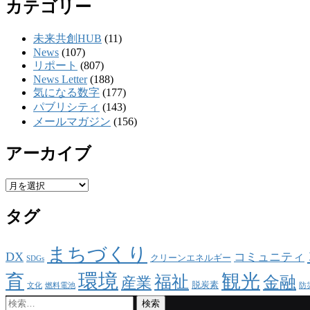
カテゴリー
未来共創HUB
(11)
News
(107)
リポート
(807)
News Letter
(188)
気になる数字
(177)
パブリシティ
(143)
メールマガジン
(156)
アーカイブ
ア
ー
タグ
カ
イ
ブ
まちづくり
DX
コミュニティ
クリーンエネルギー
SDGs
環境
観光
育
福祉
金融
産業
脱炭素
文化
燃料電池
防
検