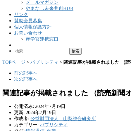
メールマガジン
やまなし未来共創HUB
リンク
賛助会員募集
個人情報保護方針
お問い合わせ
産学官連携窓口
検
索:
TOPページ
>
パブリシティ
>
関連記事が掲載されました （読売新
前の記事へ
次の記事へ
関連記事が掲載されました （読売新聞オンラ
公開済み: 2024年7月19日
更新: 2024年7月19日
作成者:
公益財団法人 山梨総合研究所
カテゴリー:
パブリシティ
タグ:
情報通信
,
産業