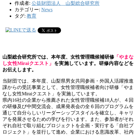
作成者:
公益財団法人 山梨総合研究所
カテゴリー:
News
タグ:
教育
山梨総合研究所では、本年度、女性管理職候補研修
「やまな
し女性Miraiクエスト」
を実施しています。研修内容などを
お伝えします。
当財団では、本年度、山梨県男女共同参画・外国人活躍推進
課からの受託事業として、女性管理職候補者向け研修「やま
なし女性
Mirai
クエスト」を実施しています。
県内
16
社の企業から推薦された女性管理職候補
18
人が、４回
の研修及び中間交流会、成果発表会の全６回のプログラムを
通じて自分らしいリーダーシップスタイルを確立し、キャリ
アを発展させるための学びを行います。また、参加者がそれ
ぞれ自社で取り組むプロジェクトを企画・実行する「自社プ
ロジェクト」を並行して進め、企業における意識改革、社内