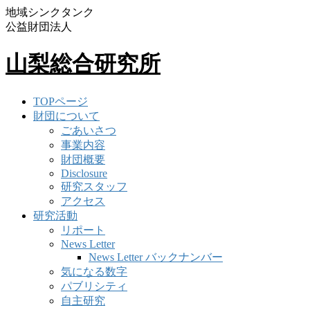
地域シンクタンク
公益財団法人
山梨総合研究所
TOPページ
財団について
ごあいさつ
事業内容
財団概要
Disclosure
研究スタッフ
アクセス
研究活動
リポート
News Letter
News Letter バックナンバー
気になる数字
パブリシティ
自主研究