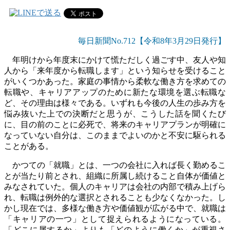
毎日新聞No.712【令和8年3
月29
日発行】
年明けから年度末にかけて慌ただしく過ごす中、友人や知
人から「来年度から転職します」という知らせを受けること
がいくつかあった。家庭の事情から柔軟な働き方を求めての
転職や、キャリアアップのために新たな環境を選ぶ転職な
ど、その理由は様々である。いずれも今後の人生の歩み方を
悩み抜いた上での決断だと思うが、こうした話を聞くたび
に、目の前のことに必死で、将来のキャリアプランが明確に
なっていない自分は、このままでよいのかと不安に駆られる
ことがある。
かつての「就職」とは、一つの会社に入れば長く勤めるこ
とが当たり前とされ、組織に所属し続けること自体が価値と
みなされていた。個人のキャリアは会社の内部で積み上げら
れ、転職は例外的な選択とされることも少なくなかった。し
かし現在では、多様な働き方や価値観が広がる中で、就職は
「キャリアの一つ」として捉えられるようになっている。
「どこに属するか」よりも「どのように働くか」が重視さ