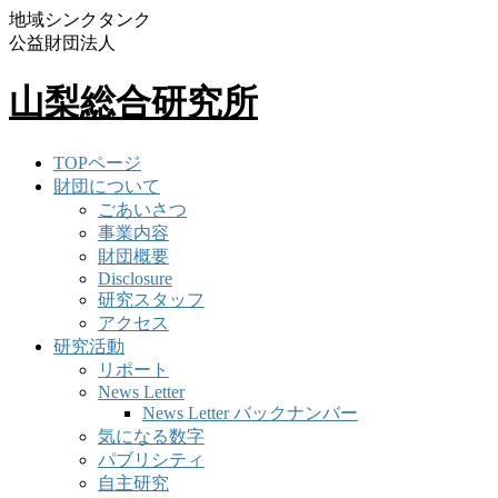
地域シンクタンク
公益財団法人
山梨総合研究所
TOPページ
財団について
ごあいさつ
事業内容
財団概要
Disclosure
研究スタッフ
アクセス
研究活動
リポート
News Letter
News Letter バックナンバー
気になる数字
パブリシティ
自主研究