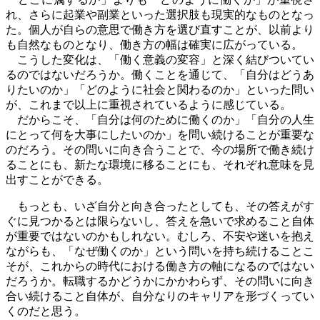
れ、さらに起業や副業といった選択肢も現実的なものとなっ
た。個人が自らの意思で働き方を選び直すことが、以前より
も自然なものとなり、働き方の幅は確実に広がっている。
こうした変化は、「働く意義の変容」と深く結びついてい
るのではないだろうか。働くことを通じて、「自分はどうあ
りたいのか」「どのように社会と関わるのか」といった問い
が、これまで以上に重視されているように感じている。
だからこそ、「自分は何のために働くのか」「自分の人生
にとって何を大事にしたいのか」を問い続けることが重要な
のだろう。その問いに向き合うことで、今の場所で働き続け
ることにも、新たな環境に移ることにも、それぞれ意味を見
出すことができる。
もっとも、いざ自分と向き合ったとしても、その答えがす
ぐに見つかるとは限らないし、答えを急いで求めること自体
が重要ではないのかもしれない。むしろ、不安や迷いを抱え
ながらも、「なぜ働くのか」という問いを持ち続けることこ
そが、これからの時代における働き方の軸になるのではない
だろうか。転職するかどうかにかかわらず、その問いに向き
合い続けること自体が、自分なりのキャリアを形づくってい
くのだと思う。