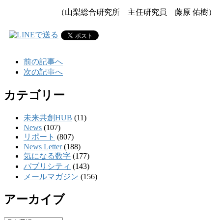
（山梨総合研究所 主任研究員 藤原 佑樹
）
前の記事へ
次の記事へ
カテゴリー
未来共創HUB
(11)
News
(107)
リポート
(807)
News Letter
(188)
気になる数字
(177)
パブリシティ
(143)
メールマガジン
(156)
アーカイブ