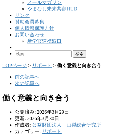
メールマガジン
やまなし未来共創HUB
リンク
賛助会員募集
個人情報保護方針
お問い合わせ
産学官連携窓口
検
索:
TOPページ
>
リポート
>
働く意義と向き合う
前の記事へ
次の記事へ
働く意義と向き合う
公開済み: 2026年3月29日
更新: 2026年3月30日
作成者:
公益財団法人 山梨総合研究所
カテゴリー:
リポート