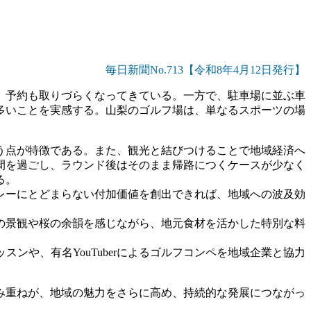
毎日新聞No.713【令和8年4
月12
日発行】
、予約も取りづらくなってきている。一方で、駐車場に並ぶ車
多いことを実感する。山梨のゴルフ場は、単なるスポーツの場
う点が特徴である。また、観光と結びつけることで地域経済へ
間を過ごし、ラウンド後はそのまま帰路につくケースが少なく
る。
レーにとどまらない付加価値を創出できれば、地域への波及効
の景観や桜の余韻を感じながら、地元食材を活かした特別な料
ッスンや、有名
YouTuber
によるゴルフコンペを地域企業と協力
み重ねが、地域の魅力をさらに高め、持続的な発展につながっ