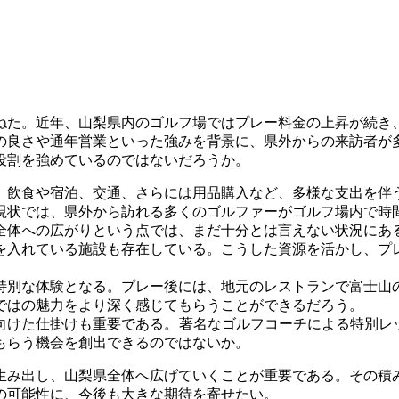
ねた。近年、山梨県内のゴルフ場ではプレー料金の上昇が続き
の良さや通年営業といった強みを背景に、県外からの来訪者が
役割を強めているのではないだろうか。
飲食や宿泊、交通、さらには用品購入など、多様な支出を伴
現状では、県外から訪れる多くのゴルファーがゴルフ場内で時
全体への広がりという点では、まだ十分とは言えない状況にあ
入れている施設も存在している。こうした資源を活かし、プ
別な体験となる。プレー後には、地元のレストランで富士山
ではの魅力をより深く感じてもらうことができるだろう。
けた仕掛けも重要である。著名なゴルフコーチによる特別レ
もらう機会を創出できるのではないか。
み出し、山梨県全体へ広げていくことが重要である。その積
の可能性に、今後も大きな期待を寄せたい。