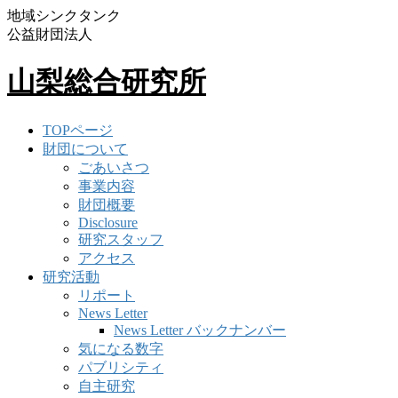
地域シンクタンク
公益財団法人
山梨総合研究所
TOPページ
財団について
ごあいさつ
事業内容
財団概要
Disclosure
研究スタッフ
アクセス
研究活動
リポート
News Letter
News Letter バックナンバー
気になる数字
パブリシティ
自主研究