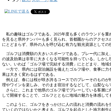
私の趣味はゴルフである。
2025
年度も多くのラウンドを重
を見ると県外ナンバーも多く見られ、首都圏からのアクセス
にとどまらず、県外の人を呼び込む有力な観光資源としての
ゴルフは消費額の大きいスポーツである。プレー代に加え、
の波及効果は非常に大きくなる可能性を持っている。しかし
ない。いわば「ゴルフ場で完結する消費」にとどまり、地域
一方で、県内には宿泊施設を備えたゴルフ場や、食事に力を
果は大きく変わるはずである。
例えば、春には桜が咲き誇るコースでのプレーそのものが特
理やワインを楽しみ、そのまま宿泊するなどして、山梨なら
さらに、これまで他県のゴルフ場でプレーしている客層に向
して開催することで、ゴルフとともに地域の魅力を体感して
このように、ゴルフをきっかけに人の流れと消費の流れを生
ていくのではないかと考える。ゴルフを起点とした地方創生