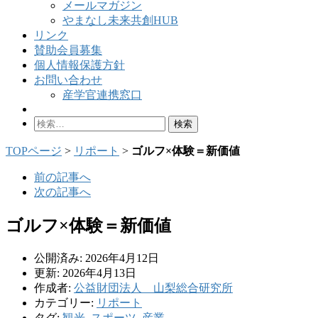
メールマガジン
やまなし未来共創HUB
リンク
賛助会員募集
個人情報保護方針
お問い合わせ
産学官連携窓口
検
索:
TOPページ
>
リポート
>
ゴルフ×体験＝新価値
前の記事へ
次の記事へ
ゴルフ×体験＝新価値
公開済み: 2026年4月12日
更新: 2026年4月13日
作成者:
公益財団法人 山梨総合研究所
カテゴリー:
リポート
タグ:
観光
,
スポーツ
,
産業