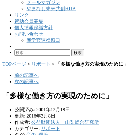
メールマガジン
やまなし未来共創HUB
リンク
賛助会員募集
個人情報保護方針
お問い合わせ
産学官連携窓口
検
索:
TOPページ
>
リポート
>
「多様な働き方の実現のために」
前の記事へ
次の記事へ
「多様な働き方の実現のために」
公開済み: 2001年12月18日
更新: 2016年3月8日
作成者:
公益財団法人 山梨総合研究所
カテゴリー:
リポート
タグ:
労働
,
環境