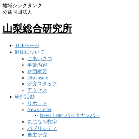
地域シンクタンク
公益財団法人
山梨総合研究所
TOPページ
財団について
ごあいさつ
事業内容
財団概要
Disclosure
研究スタッフ
アクセス
研究活動
リポート
News Letter
News Letter バックナンバー
気になる数字
パブリシティ
自主研究