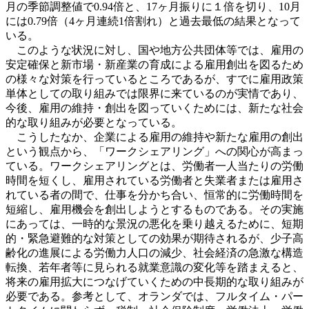
月の季節調整値で0.94倍と、17ヶ月振りに１倍を切り、10月
には0.79倍（4ヶ月連続1倍割れ）と過去最低の結果となって
いる。
このような状況に対し、国や地方公共団体等では、雇用の
安定確保と新市場・新産業の育成による雇用創出を図るため
の様々な対策を行っているところであるが、すでに雇用政策
単体としての取り組みでは限界に来ているのが実情であり、
今後、雇用の維持・創出を図っていくためには、新たな社会
的な取り組みが必要となっている。
こうしたなか、企業による雇用の維持や新たな雇用の創出
という観点から、「ワークシェアリング」への関心が高まっ
ている。ワークシェアリングとは、労働者一人当たりの労働
時間を短くし、雇用されている労働者と失業者または雇用さ
れている者の間で、仕事を分かち合い、恒常的に労働時間を
短縮し、雇用機会を創出しようとするものである。その実施
にあっては、一時的な景況の悪化を乗り越えるために、短期
的・緊急避難的な対策としての効果が期待されるが、少子高
齢化の進展による労働力人口の減少、社会経済の急激な構造
転換、若年者等に見られる就業意識の変化等を踏まえると、
将来の雇用拡大につなげていくための中長期的な取り組みが
必要である。参考として、オランダでは、フルタイム・パー