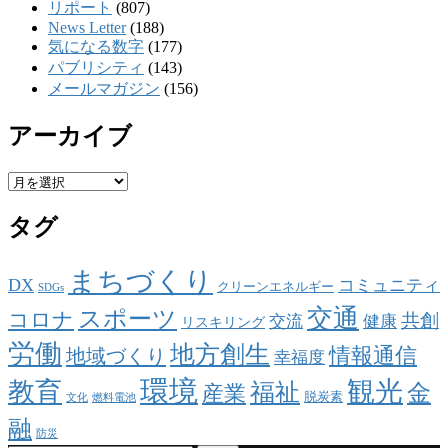
リポート
(807)
News Letter
(188)
気になる数字
(177)
パブリシティ
(143)
メールマガジン
(156)
アーカイブ
ア
ー
タグ
カ
イ
ブ
まちづくり
DX
コミュニティ
クリーンエネルギー
SDGs
交通
スポーツ
コロナ
共創
交流
健康
リスキリング
労働
地方創生
情報通信
地域づくり
幸福度
環境
観光
教育
福祉
金
産業
脱炭素
文化
燃料電池
融
防災