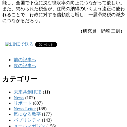
能し、全国で下位に沈む徴収率の向上につながって欲しい。
また、納められた税金が、住民の納得のいくよう適正に使わ
れることで、行政に対する信頼度も増し、一層滞納税の減少
につながるだろう。
（研究員 野崎 三則）
前の記事へ
次の記事へ
カテゴリー
未来共創HUB
(11)
News
(107)
リポート
(807)
News Letter
(188)
気になる数字
(177)
パブリシティ
(143)
メールマガジン
(156)