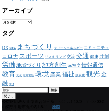
アーカイブ
ア
ー
タグ
カ
イ
ブ
まちづくり
DX
コミュニティ
クリーンエネルギー
SDGs
交通
スポーツ
コロナ
共創
交流
健康
リスキリング
労働
地方創生
情報通信
地域づくり
幸福度
環境
観光
教育
福祉
金
産業
脱炭素
文化
燃料電池
融
防災
検
索:
閉じる
公益財団法人 山梨総合研究所
055-221-1020 〒400-0031
山梨県甲府市丸の内1-8-11
地図