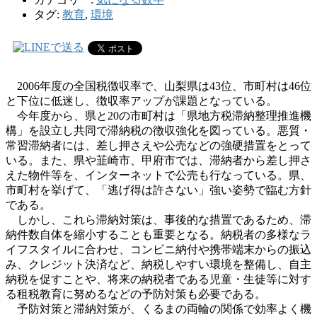
タグ:
教育
,
環境
2006年度の全国税徴収率で、山梨県は43位、市町村は46位
と下位に低迷し、徴収率アップが課題となっている。
今年度から、県と20の市町村は「県地方税滞納整理推進機
構」を設立し共同で滞納税の徴収強化を図っている。悪質・
常習滞納者には、差し押さえや公売などの強硬措置をとって
いる。また、県や韮崎市、甲府市では、滞納者から差し押さ
えた物件等を、インターネットで公売も行なっている。県、
市町村を挙げて、「逃げ得は許さない」強い姿勢で臨む方針
である。
しかし、これら滞納対策は、事後的な措置であるため、滞
納件数自体を縮小することも重要となる。納税者の多様なラ
イフスタイルに合わせ、コンビニ納付や携帯端末からの振込
み、クレジット決済など、納税しやすい環境を整備し、自主
納税を促すことや、将来の納税者である児童・生徒等に対す
る租税教育に努めるなどの予防対策も必要である。
予防対策と滞納対策が、くるまの両輪の関係で効率よく機