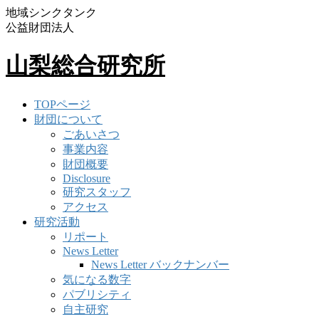
地域シンクタンク
公益財団法人
山梨総合研究所
TOPページ
財団について
ごあいさつ
事業内容
財団概要
Disclosure
研究スタッフ
アクセス
研究活動
リポート
News Letter
News Letter バックナンバー
気になる数字
パブリシティ
自主研究