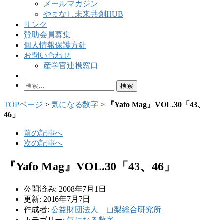
メールマガジン
やまなし未来共創HUB
リンク
賛助会員募集
個人情報保護方針
お問い合わせ
産学官連携窓口
検
索:
TOPページ
>
気になる数字
>
『Yafo Mag』VOL.30「43、
46」
前の記事へ
次の記事へ
『Yafo Mag』VOL.30「43、46」
公開済み: 2008年7月1日
更新: 2016年7月7日
作成者:
公益財団法人 山梨総合研究所
カテゴリー:
気になる数字