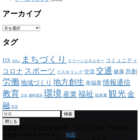
アーカイブ
ア
ー
タグ
カ
イ
ブ
まちづくり
DX
コミュニティ
クリーンエネルギー
SDGs
交通
スポーツ
コロナ
共創
交流
健康
リスキリング
労働
地方創生
情報通信
地域づくり
幸福度
環境
観光
教育
福祉
金
産業
脱炭素
文化
燃料電池
融
防災
検
索:
閉じる
公益財団法人 山梨総合研究所
055-221-1020 〒400-0031
山梨県甲府市丸の内1-8-11
地図