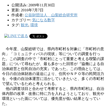
公開済み: 2009年11月30日
更新: 2016年7月7日
作成者:
公益財団法人 山梨総合研究所
カテゴリー:
気になる数字
タグ:
観光
,
環境
今年度、山梨総研では、県内市町村を対象に「市町村の意
向」「コミュニティバスの現状」等についての調査を行っ
た。この調査の中で「市町村にとって重要と考える喫緊の課
題」について尋ねたが、最も多かった回答が『協働による自
治体経営と住民自治の充実』であった。この理由としては、
今日の自治体財政の逼迫により、住民やＮＰＯ等の民間活力
を、今後の自治体運営に活かしていきたいと、多くの市町村
で望んでいるためと考えられる。
他の調査項目と合わせて考察すると、県内市町村は、自治
体内部の改革・改善に特に力を入れようとしており、観光や
環境といった面については、優先度が低い結果となってい
た。