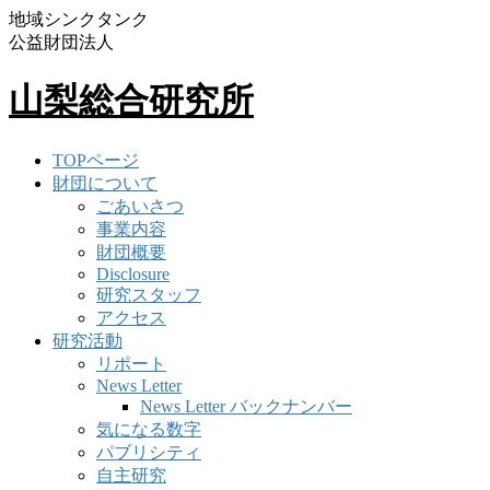
地域シンクタンク
公益財団法人
山梨総合研究所
TOPページ
財団について
ごあいさつ
事業内容
財団概要
Disclosure
研究スタッフ
アクセス
研究活動
リポート
News Letter
News Letter バックナンバー
気になる数字
パブリシティ
自主研究