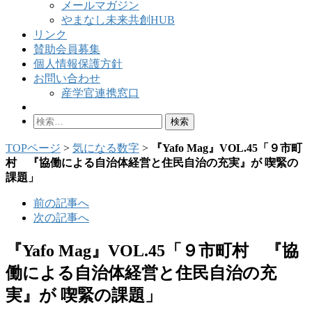
メールマガジン
やまなし未来共創HUB
リンク
賛助会員募集
個人情報保護方針
お問い合わせ
産学官連携窓口
検
索:
TOPページ
>
気になる数字
>
『Yafo Mag』VOL.45「９市町
村 『協働による自治体経営と住民自治の充実』が 喫緊の
課題」
前の記事へ
次の記事へ
『Yafo Mag』VOL.45「９市町村 『協
働による自治体経営と住民自治の充
実』が 喫緊の課題」