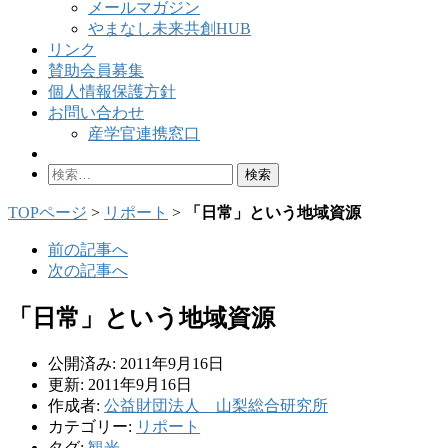
メールマガジン
やまなし未来共創HUB
リンク
賛助会員募集
個人情報保護方針
お問い合わせ
産学官連携窓口
検
索:
TOPページ
>
リポート
>
「日常」という地域資源
前の記事へ
次の記事へ
「日常」という地域資源
公開済み: 2011年9月16日
更新: 2011年9月16日
作成者:
公益財団法人 山梨総合研究所
カテゴリー:
リポート
タグ:
観光