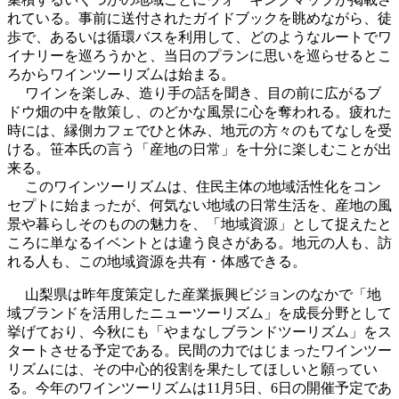
れている。事前に送付されたガイドブックを眺めながら、徒
歩で、あるいは循環バスを利用して、どのようなルートでワ
イナリーを巡ろうかと、当日のプランに思いを巡らせるとこ
ろからワインツーリズムは始まる。
ワインを楽しみ、造り手の話を聞き、目の前に広がるブ
ドウ畑の中を散策し、のどかな風景に心を奪われる。疲れた
時には、縁側カフェでひと休み、地元の方々のもてなしを受
ける。笹本氏の言う「産地の日常」を十分に楽しむことが出
来る。
このワインツーリズムは、住民主体の地域活性化をコン
セプトに始まったが、何気ない地域の日常生活を、産地の風
景や暮らしそのものの魅力を、「地域資源」として捉えたと
ころに単なるイベントとは違う良さがある。地元の人も、訪
れる人も、この地域資源を共有・体感できる。
山梨県は昨年度策定した産業振興ビジョンのなかで「地
域ブランドを活用したニューツーリズム」を成長分野として
挙げており、今秋にも「やまなしブランドツーリズム」をス
タートさせる予定である。民間の力ではじまったワインツー
リズムには、その中心的役割を果たしてほしいと願ってい
る。今年のワインツーリズムは11月5日、6日の開催予定であ