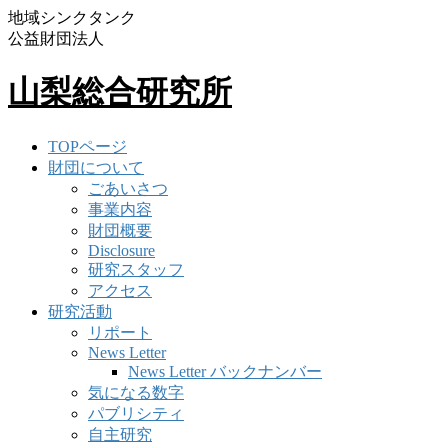
地域シンクタンク
公益財団法人
山梨総合研究所
TOPページ
財団について
ごあいさつ
事業内容
財団概要
Disclosure
研究スタッフ
アクセス
研究活動
リポート
News Letter
News Letter バックナンバー
気になる数字
パブリシティ
自主研究