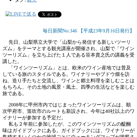
毎日新聞No.346 【平成23年9月16日発行】
先日、山梨県立大学で「山梨から発信する新しいツーリ
ズム」をテーマとする観光講座が開催され、山梨で「ワイン
ツーリズム」を立ち上げた１人である笹本貴之氏の講義を受
講した。
「ワインツーリズム」とは、欧米のワイン産地では普及
している旅のスタイルである。ワイナリーやブドウ畑を訪
ね、造り手たちと交流し、ワインと郷土料理を楽しむことは
もちろん、その土地の風景・風土、四季の生活などを楽しむ
旅である。
2008年に甲州市内ではじまったワインツーリズムは、順
次甲府市、笛吹市のルートも新設され、今年は40社以上のワ
イナリーが参加する予定だ。
私も２年前に参加したが、このワインツーリズムの醍醐
味はガイドブックにある。ガイドブックには、ワイナリーが
集積するいくつかの地域ごとにウォーキングマップが掲載さ