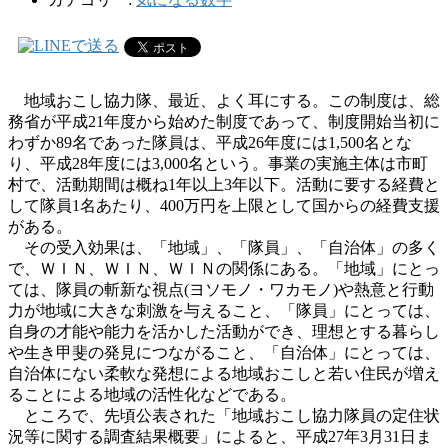
地域おこし協力隊、最近、よく耳にする。この制度は、総
務省が平成21年度から始めた制度であって、制度開始当初に
わずか89名であった隊員は、平成26年度には1,500名とな
り、平成28年度には3,000名という。事業の実施主体は市町
村で、活動期間は概ね1年以上3年以下。活動に要する経費と
して隊員1名あたり、400万円を上限として国からの経費支援
がある。
その受入効果は、「地域」、「隊員」、「自治体」の多く
で、ＷＩＮ、ＷＩＮ、ＷＩＮの関係にある。「地域」にとっ
ては、隊員の斬新な視点(ヨソモノ・ワカモノ)や熱意と行動
力が地域に大きな刺激を与えること、「隊員」にとっては、
自身の才能や能力を活かした活動ができ、理想とする暮らし
や生き甲斐の発見につながること、「自治体」にとっては、
自治体にない柔軟な発想による地域おこしと若い住民が増え
ることによる地域の活性化などである。
ところで、先頃公表された「地域おこし協力隊員の定住状
況等に関する調査結果概要」によると、平成27年3月31日ま