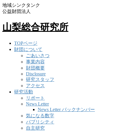
地域シンクタンク
公益財団法人
山梨総合研究所
TOPページ
財団について
ごあいさつ
事業内容
財団概要
Disclosure
研究スタッフ
アクセス
研究活動
リポート
News Letter
News Letter バックナンバー
気になる数字
パブリシティ
自主研究