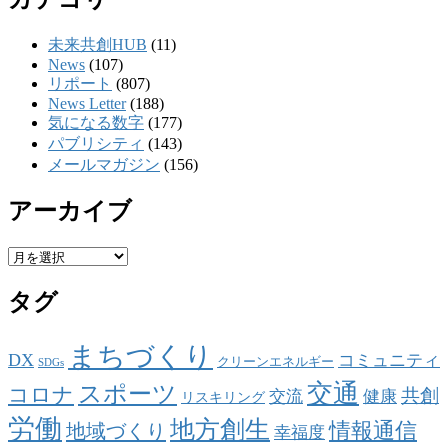
未来共創HUB
(11)
News
(107)
リポート
(807)
News Letter
(188)
気になる数字
(177)
パブリシティ
(143)
メールマガジン
(156)
アーカイブ
ア
ー
タグ
カ
イ
ブ
まちづくり
DX
コミュニティ
クリーンエネルギー
SDGs
交通
スポーツ
コロナ
共創
交流
健康
リスキリング
労働
地方創生
情報通信
地域づくり
幸福度