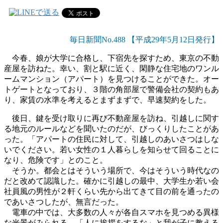
毎日新聞No.488 【平成29年5月12日発行】
今春、娘が大学に合格し、下宿先を探すため、東京の不動
産屋を訪ねた。幸い、割と駅に近く、閑静な住宅地のワンル
ームマンション（アパート）を見つけることができた。オー
トゲートとなっており、３階の角部屋で警備会社の契約もあ
り、家賃の水準を考えるとまずまずで、早速契約をした。
後日、鍵を受け取りに再び不動産屋を訪ね、引越しに関す
る地元のルールなどを聞いたのだが、びっくりしたことがあ
った。「アパートの住民に対して、引越しのあいさつはしな
いでください。若い女性の１人暮らしを知らせて回ることに
なり、危険です」とのこと。
そうか。都会とはそういう場所で、今はそういう時代なの
だと改めて認識した。確かに引越しの最中、大学生か若い会
社員風の男性が２軒くらい先から出てきて目の前を通ったの
であいさつしたが、無言だった。
電車の中では、大多数の人々が各自スマホを見つめる異様
な光景がみられる。「人に挨拶をするな」と我が子に教える