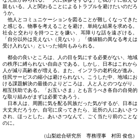
親もいる。人と関わることによるトラブルを避けたいのだろ
うか。
他人とコミュニケーションを図ることが難しくなってきた
と感じる。物事を考えることを避け、単純な結果を求める。
社会と交わりを持つことを嫌い、耳障りな話を遠ざける。
「自分以外は見えない（見ない）」「価値観の異なる考えは
受け入れない」といった傾向もみられる。
都会の良いところは、人の目を気にする必要がない、地域
の秩序に縛られない自由さである。しかし、日本はこれから
人が減り高齢者が増える。また、インフラの老朽化が進み、
住民サービスの縮小は避けられない。こうした中、地域にお
ける課題解決の最後のよりどころは、人と人とのつながり、
相互扶助である。「お互いさま」とも言うべき各自の自発的
な取り組みがまずは必要であろう。
日本人は、周囲に気を配る民族だった気がするが、日本は
大丈夫だろうか。自宅に戻ってきたら、近所の人にあいさつ
され、ほっとした。あいさつなんて、ごく当たり前のことな
のに。
（山梨総合研究所 専務理事 村田 俊也）