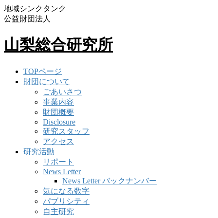
地域シンクタンク
公益財団法人
山梨総合研究所
TOPページ
財団について
ごあいさつ
事業内容
財団概要
Disclosure
研究スタッフ
アクセス
研究活動
リポート
News Letter
News Letter バックナンバー
気になる数字
パブリシティ
自主研究