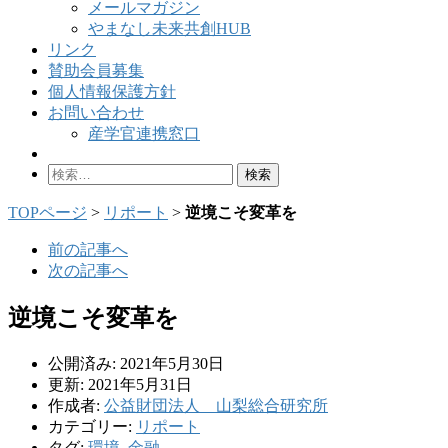
メールマガジン
やまなし未来共創HUB
リンク
賛助会員募集
個人情報保護方針
お問い合わせ
産学官連携窓口
検
索:
TOPページ
>
リポート
>
逆境こそ変革を
前の記事へ
次の記事へ
逆境こそ変革を
公開済み: 2021年5月30日
更新: 2021年5月31日
作成者:
公益財団法人 山梨総合研究所
カテゴリー:
リポート
タグ:
環境
,
金融