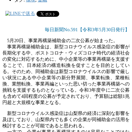
毎日新聞No.591【令和3年5
月30日発行】
5
月
20
日、事業再構築補助金の二次公募が始まった。
事業再構築補助金は、新型コロナウイルス感染症の影響が
長期化する中、ポストコロナ・ウィズコロナ時代の経済社会
の変化に対応するために、中小企業等の事業再構築を支援す
ることで、日本経済の構造転換を促すことを目的としてい
る。そのため、同補助金は新型コロナウイルスの影響で厳し
い状況にある中小企業等の新分野展開、事業転換、業種転
換、業態転換、事業再編といった思い切った事業再構築への
挑戦を支援するものとなっている。令和
3
年度中に二次公募
も含めて
4
回程度の公募が予定されており、予算額は総額
1
兆
円超と大規模な事業となる。
新型コロナウイルス感染症は山梨県の経済に深刻な影響を
及ぼしており、山梨県内でも多くの企業が同補助金の活用を
検討することが可能であると思われる。
一方で、企業が事業を再構築するのは容易なことではな