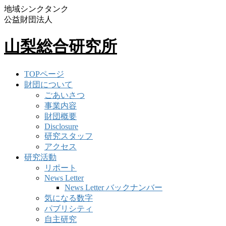
地域シンクタンク
公益財団法人
山梨総合研究所
TOPページ
財団について
ごあいさつ
事業内容
財団概要
Disclosure
研究スタッフ
アクセス
研究活動
リポート
News Letter
News Letter バックナンバー
気になる数字
パブリシティ
自主研究