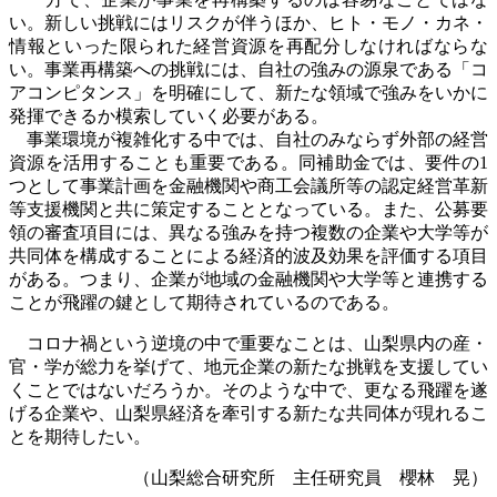
い。新しい挑戦にはリスクが伴うほか、ヒト・モノ・カネ・
情報といった限られた経営資源を再配分しなければならな
い。事業再構築への挑戦には、自社の強みの源泉である「コ
アコンピタンス」を明確にして、新たな領域で強みをいかに
発揮できるか模索していく必要がある。
事業環境が複雑化する中では、自社のみならず外部の経営
資源を活用することも重要である。同補助金では、要件の
1
つとして事業計画を金融機関や商工会議所等の認定経営革新
等支援機関と共に策定することとなっている。また、公募要
領の審査項目には、異なる強みを持つ複数の企業や大学等が
共同体を構成することによる経済的波及効果を評価する項目
がある。つまり、企業が地域の金融機関や大学等と連携する
ことが飛躍の鍵として期待されているのである。
コロナ禍という逆境の中で重要なことは、山梨県内の産・
官・学が総力を挙げて、地元企業の新たな挑戦を支援してい
くことではないだろうか。そのような中で、更なる飛躍を遂
げる企業や、山梨県経済を牽引する新たな共同体が現れるこ
とを期待したい。
（山梨総合研究所 主任研究員 櫻林 晃
）