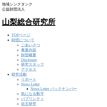
地域シンクタンク
公益財団法人
山梨総合研究所
TOPページ
財団について
ごあいさつ
事業内容
財団概要
Disclosure
研究スタッフ
アクセス
研究活動
リポート
News Letter
News Letter バックナンバー
気になる数字
パブリシティ
自主研究