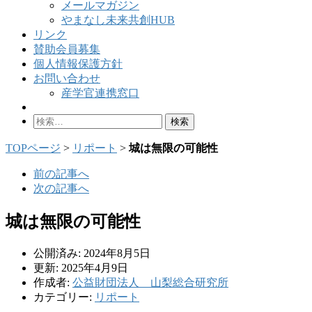
メールマガジン
やまなし未来共創HUB
リンク
賛助会員募集
個人情報保護方針
お問い合わせ
産学官連携窓口
検
索:
TOPページ
>
リポート
>
城は無限の可能性
前の記事へ
次の記事へ
城は無限の可能性
公開済み: 2024年8月5日
更新: 2025年4月9日
作成者:
公益財団法人 山梨総合研究所
カテゴリー:
リポート