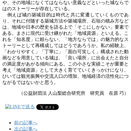
や、その地域になくてはならない意義などといった城ならで
はのストーリーが存在している。
例えば城の築城目的は時代と共に変遷していくものであ
り、それに付随する築城方法や築城場所、石垣の積み方など
は、地域や日本の歴史を語る上で「そこにしかない」要素で
ある。まさに現代に受け継がれた「地域資源」といえる。こ
れを「知名度」に頼らない、「地方ならでは」の魅力的なス
トーリーとして再構成してはどうであろうか。私の経験上、
「わかりやすく」「丁寧に」「面白可笑しく」構成された動
画などを用意している城は、「良い場所」に出会えたと自分
の満足度があがる傾向にある。この小さな実績こそが重要と
考え「地域資源」として大きく育てていくきっかけになり、
ひいては観光振興や交流人口の増加、地域経済の活性化につ
ながるではないかと思う。
（公益財団法 人山梨総合研究所 研究員 在原 巧）
前の記事へ
次の記事へ