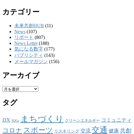
カテゴリー
未来共創HUB
(11)
News
(107)
リポート
(807)
News Letter
(188)
気になる数字
(177)
パブリシティ
(143)
メールマガジン
(156)
アーカイブ
ア
ー
タグ
カ
イ
ブ
まちづくり
DX
コミュニティ
クリーンエネルギー
SDGs
交通
スポーツ
コロナ
共創
交流
健康
リスキリング