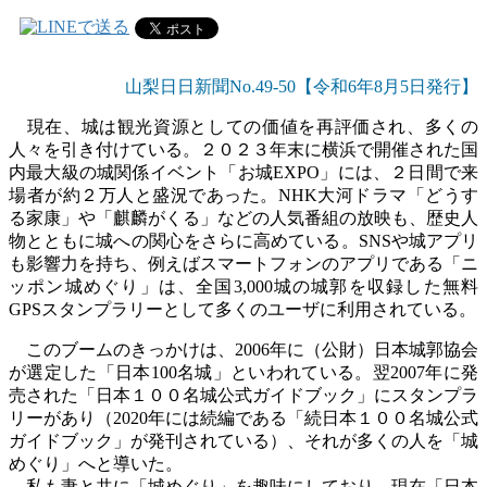
山梨日日新聞No.49-50
【令和6年8
月5日発行】
現在、城は観光資源としての価値を再評価され、多くの
人々を引き付けている。２０２３年末に横浜で開催された国
内最大級の城関係イベント「お城
EXPO
」には、２日間で来
場者が約２万人と盛況であった。
NHK
大河ドラマ「どうす
る家康」や「麒麟がくる」などの人気番組の放映も、歴史人
物とともに城への関心をさらに高めている。
SNS
や城アプリ
も影響力を持ち、例えばスマートフォンのアプリである「ニ
ッポン城めぐり」は、全国
3,000
城の城郭を収録した無料
GPS
スタンプラリーとして多くのユーザに利用されている。
このブームのきっかけは、
2006
年に（公財）日本城郭協会
が選定した「日本
100
名城」といわれている。翌
2007
年に発
売された「日本１００名城公式ガイドブック」にスタンプラ
リーがあり（
2020
年には続編である「続日本１００名城公式
ガイドブック」が発刊されている）、それが多くの人を「城
めぐり」へと導いた。
私も妻と共に「城めぐり」を趣味にしており、現在「日本