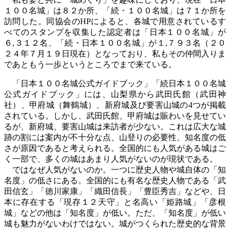
１００名城」は８２か所、「続・１００名城」は７１か所を
訪問した。同協会の
HP
によると、各城で用意されているす
べてのスタンプを収集した認定者は「日本１００名城」が
６
,
３１２名、「続・日本１００名城」が１
,
７９３名（２０
２４年７月１９日現在）となっており、私もその仲間入りま
であともう一歩というところでまで来ている。
「日本１００名城公式ガイドブック」「続日本１００名城
公式ガイドブック」には、山梨県から武田氏館（武田神
社）、甲府城（舞鶴城）、新府城及び要害山城の
4
つが掲載
されている。しかし、武田氏館、甲府城は賑わいを見せてい
るが、新府城、要害山城は来訪者が少ない。これは広大な城
跡の割には案内が不十分な点、山登りの必要性、知名度の低
さが原因であると考えられる。全国的にも人気がある城はご
く一部で、多くの城はあまり人気がないのが現状である。
ではなぜ人気がないのか。一つに歴史人物や城自体の「知
名度」の低さにある。全国的にも有名な歴史人物である「武
田信玄」「徳川家康」「織田信長」「豊臣秀吉」などや、日
本に存在する「現存１２天守」と名高い「姫路城」「彦根
城」などの他は「知名度」が低い。ただ、「知名度」が低い
城も魅力がないわけではない。城がつくられた歴史的な背景