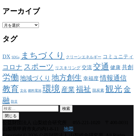
アーカイブ
ア
ー
タグ
カ
イ
ブ
まちづくり
DX
コミュニティ
クリーンエネルギー
SDGs
交通
スポーツ
コロナ
共創
交流
健康
リスキリング
労働
地方創生
情報通信
地域づくり
幸福度
環境
観光
教育
福祉
金
産業
脱炭素
文化
燃料電池
融
防災
検
索:
閉じる
公益財団法人 山梨総合研究所
055-221-1020 〒400-0031
山梨県甲府市丸の内1-8-11
地図
Copyright © 2026 公益財団法人 山梨総合研究所. All Rights