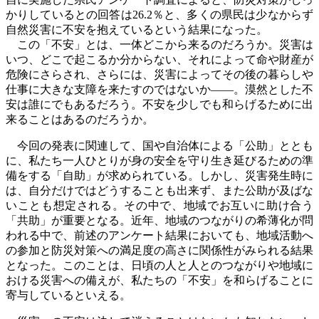
かりしているとの回答は
26.2
％と、多くの県民は少なからず
自然災害に不安を抱えているという結果になった。
この「不安」とは、一体どこから来るのだろうか。災害は
いつ、どこで起こるか分からない、それによって命や財産が
危険にさらされ、さらには、災害によってその後の暮らしや
仕事に大きな支障を来たすのではないか――。漠然とした不
安は誰にでもあるだろう。不安を少しでも和らげるために出
来ることはあるのだろうか。
今回の発表に関連して、国や自治体による「公助」ととも
に、私たち一人ひとりが身の安全を守り生き延びるための準
備をする「自助」が求められている。しかし、災害発生時に
は、自分だけではどうすることも出来ず、また公助が及ばな
いことも想定される。その中で、地域でお互いに助け合う
「共助」が重要となる。近年、地域のつながりの希薄化が問
われる中で、前述のアンケート結果においても、地域活動へ
の参加と防災対策への満足度の高さに関係性がみられる結果
となった。このことは、日頃の人と人とのつながりや地域に
おける災害への備えが、私たちの「不安」を和らげることに
寄与しているといえる。