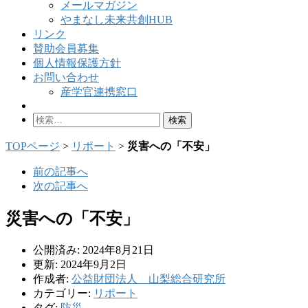
メールマガジン
やまなし未来共創HUB
リンク
賛助会員募集
個人情報保護方針
お問い合わせ
産学官連携窓口
検
索:
TOPページ
>
リポート
>
災害への「不安」
前の記事へ
次の記事へ
災害への「不安」
公開済み: 2024年8月21日
更新: 2024年9月2日
作成者:
公益財団法人 山梨総合研究所
カテゴリー:
リポート
タグ:
防災