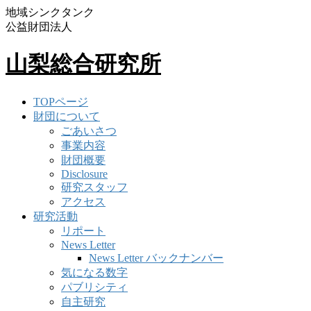
地域シンクタンク
公益財団法人
山梨総合研究所
TOPページ
財団について
ごあいさつ
事業内容
財団概要
Disclosure
研究スタッフ
アクセス
研究活動
リポート
News Letter
News Letter バックナンバー
気になる数字
パブリシティ
自主研究