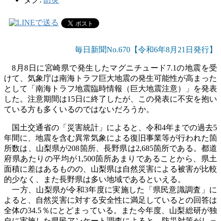
毎日新聞No.670【令和6年8
月21
日発行】
8
月
8
日に宮崎県で発生したマグニチュード
7.1
の地震を受
けて、気象庁は南海トラフ巨大地震の発生可能性が高まった
として「南海トラフ地震臨時情報（巨大地震注意）」を発表
した。注意期間は
15
日に終了したが、この発表に不安を抱い
ている方も多くいるのではないだろうか。
国土交通省の「災害統計」によると、令和
4
年までの過去
5
年間に、地震を含む異常気象による復旧事業等が行われた箇
所数は、山梨県が
208
箇所、長野県は
2,685
箇所である。都道
府県あたりの平均が
1,500
箇所あまりであることから、県土
面積に差はあるものの、山梨県は自然災害による被害が比較
的少なく、また長野県は多い地域であるといえる。
一方、山梨県が令和
3
年度に実施した「県民意識調査」に
よると、自然災害に対する安全性に満足しているとの回答は
全体の
34.5
％にとどまっている。また今年度、山梨総研が独
自に実施した県民アンケート調査によると、防災対策がしっ