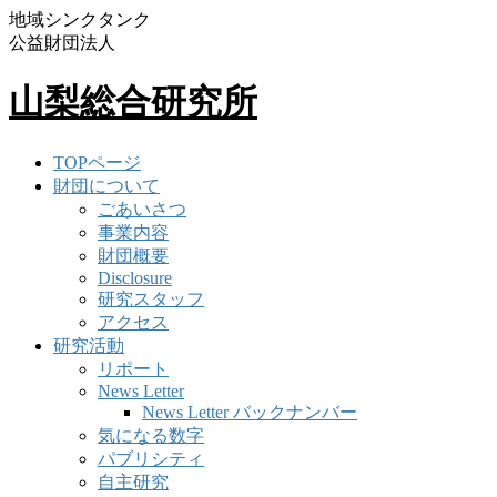
地域シンクタンク
公益財団法人
山梨総合研究所
TOPページ
財団について
ごあいさつ
事業内容
財団概要
Disclosure
研究スタッフ
アクセス
研究活動
リポート
News Letter
News Letter バックナンバー
気になる数字
パブリシティ
自主研究