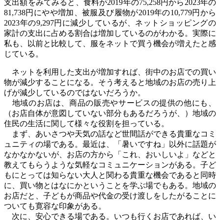
支出額をみてみると、食料が
2019
年の
75,258
円から
2023
年の
81,738
円にやや増加、被服及び履物が
2019
年の
10,779
円から
2023
年の
9,297
円に減少しているが、ネットショッピングの
家計の支出に占める割合は増加しているのがわかる。実際に
私も、以前と比較して、服をネットで買う機会が増えたと感
じている。
ネットを利用した支出が増加すれば、街中のお店での買い
物が減少することになる。そう考えると地域のお店の売り上
げが減少しているのではないだろうか。
地域のお店は、商品の販売やサービスの提供の他にも、
（お店自体が意図していない部分もあるだろうが、）地域の
住民の生活に関して様々な役割を担っている。
まず、あいさつや天気の話など世間話ができる貴重なコミ
ュニティの場である。最近は、「暑いですね」以外に話題が
なかなかないが、お店の方から「これ、おいしいよ」などと
教えてもらうような気軽なコミュニケーションがある。子ど
もにとっては知らない大人と関わる貴重な機会であると同時
に、買い物とはなにかということを学ぶ場でもある。地域の
お店だと、子どもが商品や代金の受け渡しをしたがることに
ついても寛容な印象がある。
次に、安心できる場である。いつも行くお店であれば、い