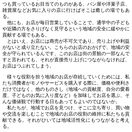
つも買っているお目当てのものがある、パン屋や洋菓子店、
雑貨屋などお気に入りの店に行けばそこは癒しの場でもあ
る。
他にも、お店が毎日営業していることで、通学中の子ども
や近隣の方をさりげなく見守るという地域の安全に緩やかに
貢献する場でもある。
とはいえ、お店には商売が不可欠であり、売り上げや利益
がないと成り立たない。こちらのお店のおかげで、地域の安
全が守られているんです、このお店は街の景観の一部なんで
すと言われても、それが直接売り上げにつながらなければ、
お店はつぶれてしまう。
様々な役割を担う地域のお店が存続していくためには、私
たち消費者がモノやサービスを購入する際に、価格や便利さ
だけではなく、他のものさし（地域への貢献度、自分の愛着
度、子どものお気に入り度など）を加味してお店を選ぶ、そ
んな価値観で行動する日もあってもよいのではないか。
私たちが、地域でお店を見つけ、そこに立ち寄り、買い物
や交流を楽しむことで地域のお店の役割の維持に私たちも貢
献できる。それがひいては地域活性化にもつながると考え
る。