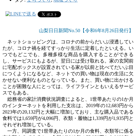
山梨日日新聞No.50
【令和6年8
月26日発行】
ネットショッピングは、コロナの前からだいぶ浸透してい
たが、コロナ禍を経てすっかり生活に定着したといえる。い
つでもどこでも、多種多様な商品を購入することができる
し、サービスにもよるが、翌日には受け取れる。家の玄関前
に宅配ボックスが設置されている家が以前と比べてだいぶ目
につくようになるなど、ネットでの買い物は現在の生活に欠
かせない便利なものとなっている。また、買い物に出かける
ことが困難な人にとっては、ライフラインともいえるサービ
スでもある。
総務省の家計消費状況調査によると、
1
世帯あたりの
1
か月
のインターネットを利用した支出は、
2019
年の
12,683
円から
2023
年の
20,132
円と大幅に増加しており、主な購入品である
食料では
1,659
円が
4,096
円、衣類・履物は
1,339
円が
1,935
円と
それぞれ増加している。
一方、同調査で
1
世帯あたりの
1
か月の食料、衣類等に係る