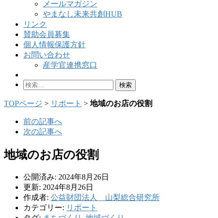
メールマガジン
やまなし未来共創HUB
リンク
賛助会員募集
個人情報保護方針
お問い合わせ
産学官連携窓口
検
索:
TOPページ
>
リポート
>
地域のお店の役割
前の記事へ
次の記事へ
地域のお店の役割
公開済み: 2024年8月26日
更新: 2024年8月26日
作成者:
公益財団法人 山梨総合研究所
カテゴリー:
リポート
タグ:
まちづくり
,
地域づくり