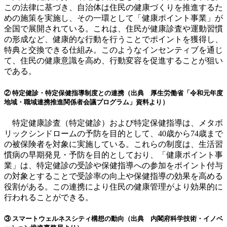
この法律に基づき、自治体は住民の健康づくりを推進するた
めの施策を実施し、その一環として「健康ポイント事業」が
全国で展開されている。これは、住民が健康診査や運動習慣
の形成など、健康的な行動を行うことでポイントを獲得し、
特典と交換できる仕組み。このようなインセンティブを通じ
て、住民の健康意識を高め、行動変容を促進することが狙い
である。
② 特定健診・特定保健指導制度との連携（出典 厚生労働省「令和元年度
地域・職域連携推進関係者会議プログラム」資料より）
特定健康診査（特定健診）および特定保健指導は、メタボ
リックシンドロームの予防を目的として、40歳から74歳まで
の被保険者を対象に実施している。これらの制度は、生活習
慣病の早期発見・予防を目的としており、「健康ポイント事
業」は、特定健診の受診や保健指導への参加をポイント付与
の対象とすることで受診率の向上や保健指導の効果を高める
役割がある。この連携により住民の健康管理がより効果的に
行われることができる。
③ スマートウェルネスシティ構想の動向（出典 内閣府科学技術・イノベ