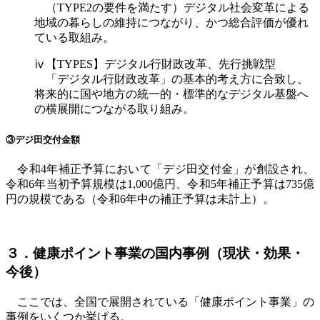
（
TYPE2
の要件を満たす）デジタル社会変革による
地域の暮らしの維持につながり、かつ総合評価が優れ
ている取組み。
ⅳ【
TYPES
】デジタル行財政改革、先行挑戦型
「デジタル行財政改革」の基本的考え方に合致し、
将来的に国や地方の統一的・標準的なデジタル基盤へ
の横展開につながる取り組み。
③デジ田交付金額
令和
4
年補正予算において「デジ田交付金」が創設され、
令和
6
年当初予算規模は
1,000
億円、令和
5
年補正予算は
735
億
円の規模である（令和
6
年中の補正予算は未計上）。
３．健康ポイント事業の国内事例（現状・効果・
今後）
ここでは、全国で展開されている「健康ポイント事業」の
事例をいくつか挙げる。