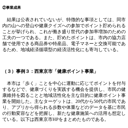
②事業成果
結果は公表されていないが、特徴的な事項としては、同市
内の山への登山や健康クイズへの参加でポイント貯められる
ことが挙げられ、これが働き盛り世代の参加率増加のための
工夫の一つである。また、貯めたポイントは、市内の協力店
舗で使用できる商品券や特産品、電子マネーと交換可能であ
るため、地域経済循環型の経済活性化にも寄与している。
（３）事例３：西東京市「健康ポイント事業」
本市は「歩く」ことを中⼼に運動に応じてポイントを付与
するなどで、健康づくりを実践する機会を提供し、市民の健
康維持を図ることと地域活性化を主な目的に健康ポイント事
業を開始した。主なターゲットは、
20
代から
50
代の市民であ
り、アプリから得られる歩数や体重などのデータを基に市民
の行動変容などを把握し、新たな健康施策への活用も想定し
ている。以下は西東京市
HP
をまとめたものである。