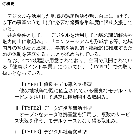
②概要
デジタルを活用した地域の課題解決や魅力向上に向けて、
以下の事業の立ち上げに必要な経費を単年度に限り支援して
いる。
共通要件として、「デジタルを活用して地域の課題解決や
魅力向上に取組み」、「コンソーシアムを形成する等、地域
内外の関係者と連携し、事業を実効的・継続的に推進するた
めの体制を確立する」ことが求められている。
なお、
4
つの類型が用意されており、全国で展開されてい
る「健康ポイント事業」については、【
TYPE1
】での取り
扱いとなっている。
ⅰ【
TYPE1
】優良モデル導入支援型
他の地域等で既に確立されている優良なモデル・サ
ービスを活用して迅速に横展開する取組み。
ⅱ【
TYPE2
】データ連携基盤活用型
オープンなデータ連携基盤を活用し、複数のサービ
ス実装を伴う、モデルケースとなり得る取組み。
ⅲ【
TYPE3
】デジタル社会変革型