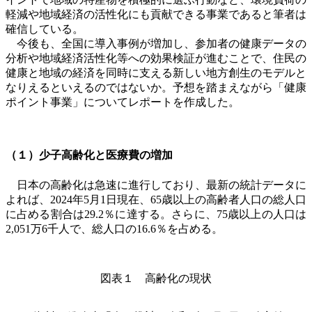
軽減や地域経済の活性化にも貢献できる事業であると筆者は
確信している。
今後も、全国に導入事例が増加し、参加者の健康データの
分析や地域経済活性化等への効果検証が進むことで、住民の
健康と地域の経済を同時に支える新しい地方創生のモデルと
なりえるといえるのではないか。予想を踏まえながら「健康
ポイント事業」についてレポートを作成した。
（１）少子高齢化と医療費の増加
日本の高齢化は急速に進行しており、最新の統計データに
よれば、
2024
年
5
月
1
日現在、
65
歳以上の高齢者人口の総人口
に占める割合は
29.2
％に達する。さらに、
75
歳以上の人口は
2,051
万
6
千人で、総人口の
16.6
％を占める。
図表１ 高齢化の現状