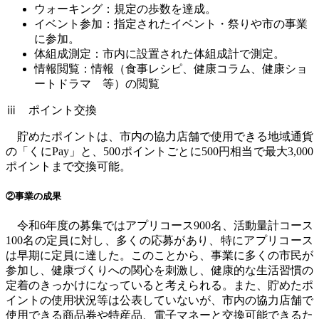
ウォーキング：規定の歩数を達成。
イベント参加：指定されたイベント・祭りや市の事業
に参加。
体組成測定：市内に設置された体組成計で測定。
情報閲覧：情報（食事レシピ、健康コラム、健康ショ
ートドラマ 等）の閲覧
ⅲ ポイント交換
貯めたポイントは、市内の協力店舗で使用できる地域通貨
の「くに
Pay
」と、
500
ポイントごとに
500
円相当で最大
3,000
ポイントまで交換可能。
②事業の成果
令和
6
年度の募集ではアプリコース
900
名、活動量計コース
100
名の定員に対し、多くの応募があり、特にアプリコース
は早期に定員に達した。このことから、事業に多くの市民が
参加し、健康づくりへの関心を刺激し、健康的な生活習慣の
定着のきっかけになっていると考えられる。また、貯めたポ
イントの使用状況等は公表していないが、市内の協力店舗で
使用できる商品券や特産品、電子マネーと交換可能できるた