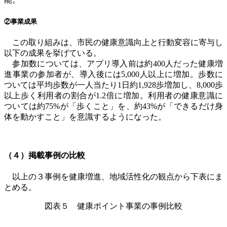
②事業成果
この取り組みは、市民の健康意識向上と行動変容に寄与し
以下の成果を挙げている。
参加数については、アプリ導入前は約
400
人だった健康増
進事業の参加者が、導入後には
5,000
人以上に増加。歩数に
ついては平均歩数が一人当たり
1
日約
1,928
歩増加し、
8,000
歩
以上歩く利用者の割合が
1.2
倍に増加。利用者の健康意識に
ついては約
75%
が「歩くこと」を、約
43%
が「できるだけ身
体を動かすこと」を意識するようになった。
（４）掲載事例の比較
以上の３事例を健康増進、地域活性化の観点から下表にま
とめる。
図表５ 健康ポイント事業の事例比較