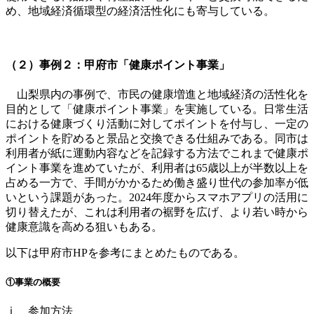
め、地域経済循環型の経済活性化にも寄与している。
（２）事例２：甲府市「健康ポイント事業」
山梨県内の事例で、市民の健康増進と地域経済の活性化を
目的として「健康ポイント事業」を実施している。日常生活
における健康づくり活動に対してポイントを付与し、一定の
ポイントを貯めると景品と交換できる仕組みである。同市は
利用者が紙に運動内容などを記録する方法でこれまで健康ポ
イント事業を進めていたが、利用者は
65
歳以上が半数以上を
占める一方で、手間がかかるため働き盛り世代の参加率が低
いという課題があった。
2024
年度からスマホアプリの活用に
切り替えたが、これは利用者の裾野を広げ、より若い時から
健康意識を高める狙いもある。
以下は甲府市
HP
を参考にまとめたものである。
①事業の概要
ⅰ 参加方法