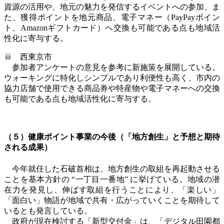
資源の活用や、地元の魅力を発信するイベントへの参加、ま
た、獲得ポイントを地元商品、電子マネー（
PayPay
ポイン
ト、
Amazon
ギフトカード）へ交換も可能である点も地域活
性化に寄与する。
ⅲ 西東京市
参加者アンケートの意見を参考に新施策を展開している。
ウォーキングに特化しシンプルであり利便性も高く、市内の
協力店舗で使用できる商品券や特産物や電子マネーへの交換
も可能である点も地域活性化に寄与する。
（５）健康ポイント事業の今後（「地方創生」と予想と期待
される成果）
今年就任した石破首相は、地方創生の取組を再起動させる
ことを基本方針の “一丁目一番地” に挙げている。地域の潜
在力を発見し、伸ばす取組を行うことにより、「楽しい」
「面白い」物語が地域で共有・広がっていくことを期待して
いるとも発言している。
政府が現在検討する「新型交付金」は、「デジタル田園都