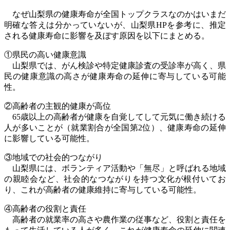
なぜ山梨県の健康寿命が全国トップクラスなのかはいまだ
明確な答えは分かっていないが、山梨県
HP
を参考に、推定
される健康寿命に影響を及ぼす原因を以下にまとめる。
①県民の高い健康意識
山梨県では、がん検診や特定健康診査の受診率が高く、県
民の健康意識の高さが健康寿命の延伸に寄与している可能
性。
②高齢者の主観的健康が高位
65歳以上の高齢者が健康を自覚してして元気に働き続ける
人が多いことが（就業割合が全国第
2
位）、健康寿命の延伸
に影響している可能性。
③地域での社会的つながり
山梨県には、ボランティア活動や「無尽」と呼ばれる地域
の親睦会など、社会的なつながりを持つ文化が根付いてお
り、これが高齢者の健康維持に寄与している可能性。
④高齢者の役割と責任
高齢者の就業率の高さや農作業の従事など、役割と責任を