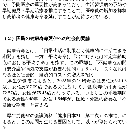
で、予防医療の重要性が高まっており、生活習慣病の予防や
早期発見・早期治療を推進することで、医療費の増加を抑制
し高齢者の健康寿命を延ばすことが期待されている。
（２）国民の健康寿命延伸への社会的要請
健康寿命とは、「日常生活に制限なく健康的に生活できる
期間」を指し、一方、平均寿命は「出生時または特定年齢時
点における平均余命」を指す。この乖離は「不健康な期間
（要介護や病気で支援が必要な期間）」を示し、長くなれば
なるほど社会的・経済的コストの増大を招く。
厚生労働省によると、
2022
年の平均寿命は男性が
81.05
歳、女性が
87.09
歳であるのに対して、健康寿命は男性が
72.57
歳、女性が
75.45
歳となっている。つまりこの乖離期間
である男性
8.48
年、女性
11.64
年が、医療・介護の必要な「不
健康な期間」と言える。
厚生労働省の会議資料「健康日本21（第二次）の推進」に
よると、この期間が生じる要因として、以下が挙げられてい
る。