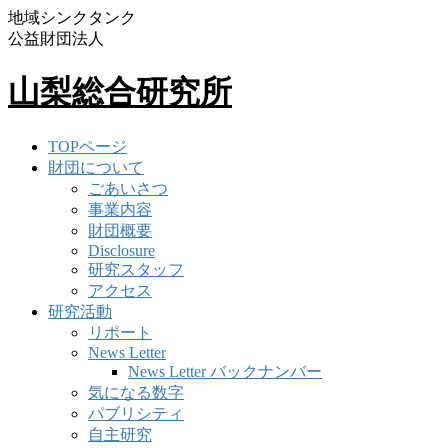
地域シンクタンク
公益財団法人
山梨総合研究所
TOPページ
財団について
ごあいさつ
事業内容
財団概要
Disclosure
研究スタッフ
アクセス
研究活動
リポート
News Letter
News Letter バックナンバー
気になる数字
パブリシティ
自主研究