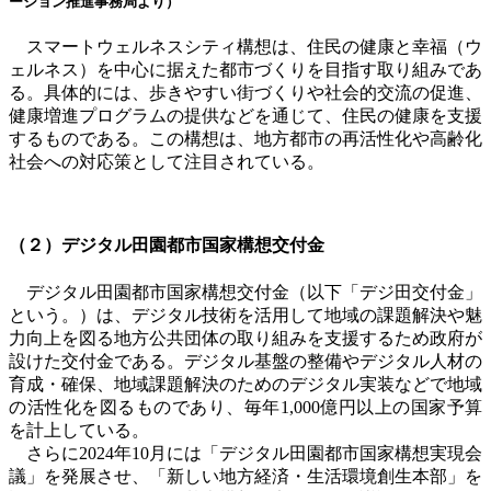
ーション推進事務局より）
スマートウェルネスシティ構想は、住民の健康と幸福（ウ
ェルネス）を中心に据えた都市づくりを目指す取り組みであ
る。具体的には、歩きやすい街づくりや社会的交流の促進、
健康増進プログラムの提供などを通じて、住民の健康を支援
するものである。この構想は、地方都市の再活性化や高齢化
社会への対応策として注目されている。
（２）デジタル田園都市国家構想交付金
デジタル田園都市国家構想交付金（以下「デジ田交付金」
という。）は、デジタル技術を活用して地域の課題解決や魅
力向上を図る地方公共団体の取り組みを支援するため政府が
設けた交付金である。デジタル基盤の整備やデジタル人材の
育成・確保、地域課題解決のためのデジタル実装などで地域
の活性化を図るものであり、毎年
1,000
億円以上の国家予算
を計上している。
さらに
2024
年
10
月には「デジタル田園都市国家構想実現会
議」を発展させ、「新しい地方経済・生活環境創生本部」を