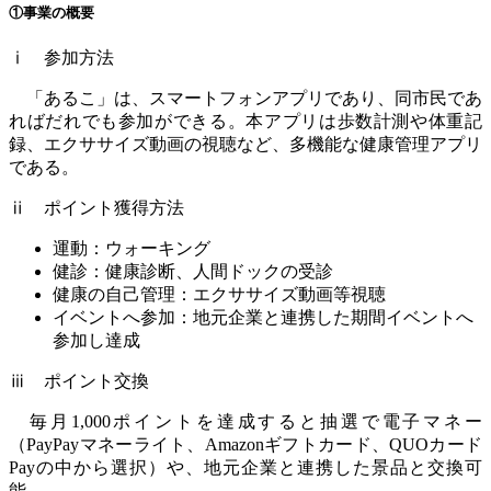
①事業の概要
ⅰ 参加方法
「あるこ」は、スマートフォンアプリであり、同市民であ
ればだれでも参加ができる。本アプリは歩数計測や体重記
録、エクササイズ動画の視聴など、多機能な健康管理アプリ
である。
ⅱ ポイント獲得方法
運動：ウォーキング
健診：健康診断、人間ドックの受診
健康の自己管理：エクササイズ動画等視聴
イベントへ参加：地元企業と連携した期間イベントへ
参加し達成
ⅲ ポイント交換
毎月
1,000
ポイントを達成すると抽選で電子マネー
（
PayPay
マネーライト、
Amazon
ギフトカード、
QUO
カード
Pay
の中から選択）や、地元企業と連携した景品と交換可
能。