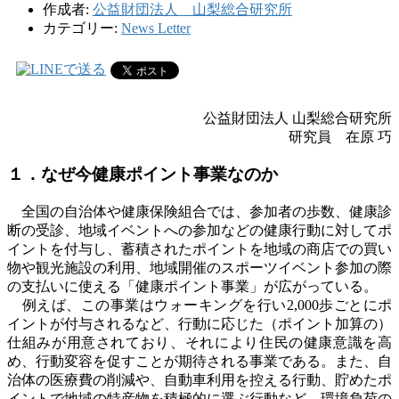
作成者:
公益財団法人 山梨総合研究所
カテゴリー:
News Letter
公益財団法人 山梨総合研究所
研究員 在原 巧
１．なぜ今健康ポイント事業なのか
全国の自治体や健康保険組合では、参加者の歩数、健康診
断の受診、地域イベントへの参加などの健康行動に対してポ
イントを付与し、蓄積されたポイントを地域の商店での買い
物や観光施設の利用、地域開催のスポーツイベント参加の際
の支払いに使える「健康ポイント事業」が広がっている。
例えば、この事業はウォーキングを行い
2,000
歩ごとにポ
イントが付与されるなど、行動に応じた（ポイント加算の）
仕組みが用意されており、それにより住民の健康意識を高
め、行動変容を促すことが期待される事業である。また、自
治体の医療費の削減や、自動車利用を控える行動、貯めたポ
イントで地域の特産物を積極的に選ぶ行動など、環境負荷の