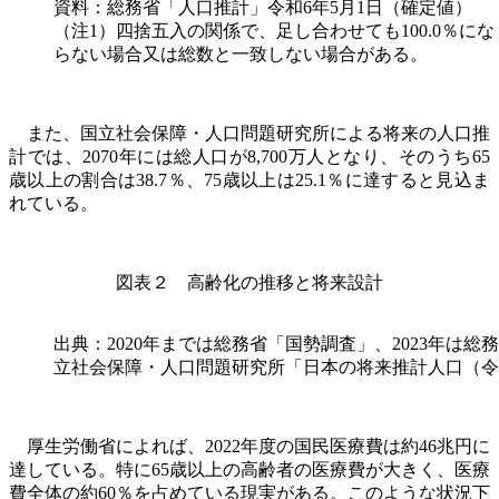
資料：総務省「人口推計」令和6年5月1日（確定値）
（注1）四捨五入の関係で、足し合わせても100.0％にな
らない場合又は総数と一致しない場合がある。
また、国立社会保障・人口問題研究所による将来の人口推
計では、
2070
年には総人口が
8,700
万人となり、そのうち
65
歳以上の割合は
38.7
％、
75
歳以上は
25.1
％に達すると見込ま
れている。
図表２ 高齢化の推移と将来設計
出典：2020年までは総務省「国勢調査」、2023年は総
立社会保障・人口問題研究所「日本の将来推計人口（令
厚生労働省によれば、
2022
年度の国民医療費は約
46
兆円に
達している。特に
65
歳以上の高齢者の医療費が大きく、医療
費全体の約
60
％を占めている現実がある。このような状況下