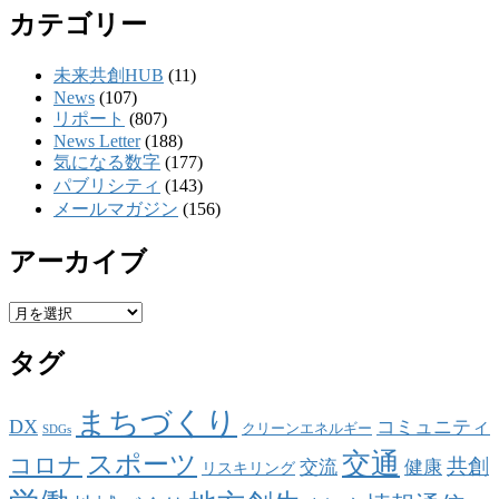
カテゴリー
未来共創HUB
(11)
News
(107)
リポート
(807)
News Letter
(188)
気になる数字
(177)
パブリシティ
(143)
メールマガジン
(156)
アーカイブ
ア
ー
タグ
カ
イ
ブ
まちづくり
DX
コミュニティ
クリーンエネルギー
SDGs
交通
スポーツ
コロナ
共創
交流
健康
リスキリング