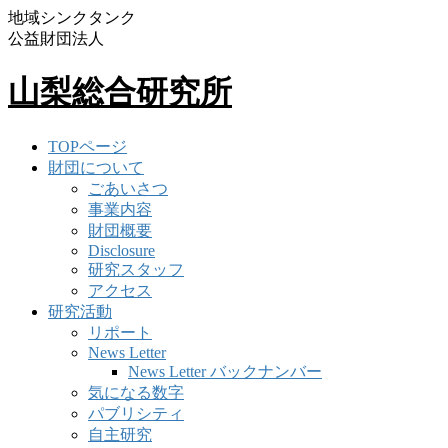
地域シンクタンク
公益財団法人
山梨総合研究所
TOPページ
財団について
ごあいさつ
事業内容
財団概要
Disclosure
研究スタッフ
アクセス
研究活動
リポート
News Letter
News Letter バックナンバー
気になる数字
パブリシティ
自主研究