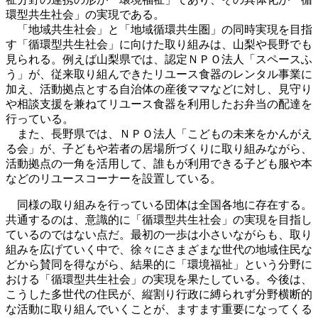
環型共生社会」の実現である。
「地域共生社会」と「地域循環共生圏」の同時実現を目指
す「循環型共生社会」に向けた取り組みは、山梨や長野でも
見られる。例えば山梨県では、認定ＮＰＯ法人「スペースふ
う」が、従来取り組んできたリユース食器のレンタル事業に
加え、活動拠点とする自治体の産後ママなどに対し、見守り
や相談支援を兼ねてリユース食器を利用したお弁当の配達を
行っている。
また、長野県では、ＮＰＯ法人「こどもの未来をかんがえ
る会」が、子どもや若者の居場所づくりに取り組みながら、
活動拠点の一角を活用して、誰もが利用できる子ども服や本
などのリユースコーナーを設置している。
同様の取り組みを行っている団体は全国各地に存在する。
共通するのは、意識的に「循環型共生社会」の実現を目指し
ているのではない点だ。最初の一歩は小さいながらも、取り
組みを広げていく中で、徐々にさまざまな世代の地域住民な
どから賛同を得ながら、結果的に「環境福祉」という分野に
おける「循環型共生社会」の実現を果たしている。今後は、
こうした多世代の住民が、縦割り行政に縛られず分野横断的
な活動に取り組んでいくことが、ますます重要になってくる