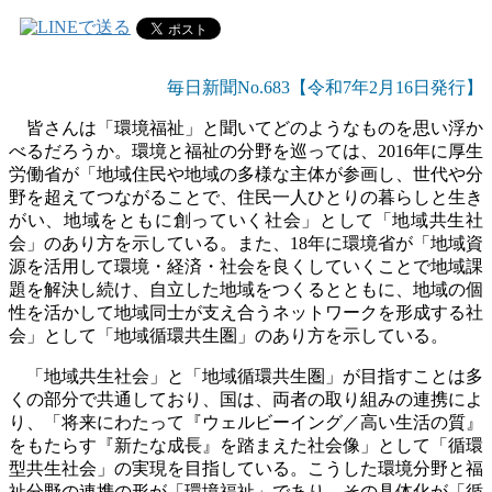
毎日新聞No.683【令和7年2
月16
日発行】
皆さんは「環境福祉」と聞いてどのようなものを思い浮か
べるだろうか。環境と福祉の分野を巡っては、2016年に厚生
労働省が「地域住民や地域の多様な主体が参画し、世代や分
野を超えてつながることで、住民一人ひとりの暮らしと生き
がい、地域をともに創っていく社会」として「地域共生社
会」のあり方を示している。また、18年に環境省が「地域資
源を活用して環境・経済・社会を良くしていくことで地域課
題を解決し続け、自立した地域をつくるとともに、地域の個
性を活かして地域同士が支え合うネットワークを形成する社
会」として「地域循環共生圏」のあり方を示している。
「地域共生社会」と「地域循環共生圏」が目指すことは多
くの部分で共通しており、国は、両者の取り組みの連携によ
り、「将来にわたって『ウェルビーイング／高い生活の質』
をもたらす『新たな成長』を踏まえた社会像」として「循環
型共生社会」の実現を目指している。こうした環境分野と福
祉分野の連携の形が「環境福祉」であり、その具体化が「循