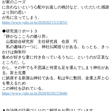
が家のニーズ
に合わないという心配やお返しの検討など、いただいた感謝
より別の思い
が先に立ってしまう。
https://www.yafo.or.jp/2026/02/15/23651/
◆研究員リポート３
『静かなこころの拠り所』
山梨総合研究所 主任研究員 在原 巧
私の趣味の一つに、神社仏閣巡りがある。もっとも、きっ
かけは御朱印
集めが好きな妻に付き合っているうちに、というのが正直な
ところだ。し
かし、その中でも不思議と何度も足を運んでしまう神社があ
る。富士北麓
に鎮座する新屋山神社である。私は年に数回、金運上昇と心
を整えるため
この神社を訪れている。
https://www.yafo.or.jp/2026/02/02/23646/
▼自治体の計画づくりのご相談をお受けしています