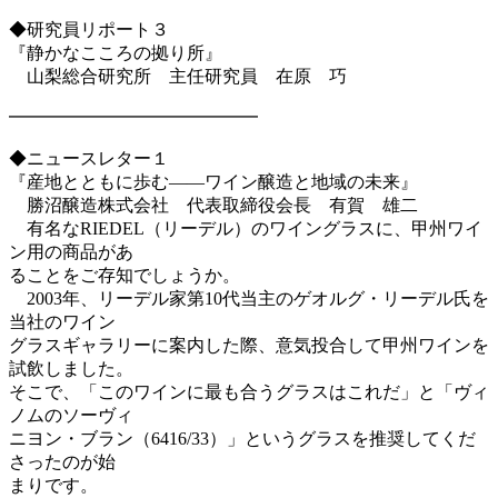
◆研究員リポート３
『静かなこころの拠り所』
山梨総合研究所 主任研究員 在原 巧
━━━━━━━━━━━━━━
◆ニュースレター１
『産地とともに歩む――ワイン醸造と地域の未来』
勝沼醸造株式会社 代表取締役会長 有賀 雄二
有名なRIEDEL（リーデル）のワイングラスに、甲州ワイ
ン用の商品があ
ることをご存知でしょうか。
2003年、リーデル家第10代当主のゲオルグ・リーデル氏を
当社のワイン
グラスギャラリーに案内した際、意気投合して甲州ワインを
試飲しました。
そこで、「このワインに最も合うグラスはこれだ」と「ヴィ
ノムのソーヴィ
ニヨン・ブラン（6416/33）」というグラスを推奨してくだ
さったのが始
まりです。