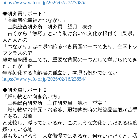
https://www.yafo.or.jp/2026/02/27/23685/
◆研究員リポート１
『高齢者の幸福とつながり』
山梨総合研究所 研究員 望月 泰介
古くから「無尽」という助け合いの文化が根付く山梨県。
人と人との
「つながり」は本県の誇るべき資産の一つであり、全国トッ
プクラスの健
康寿命を語る上でも、重要な背景の一つとして挙げられてき
た。だが、近
年深刻化する高齢者の孤立は、本県も例外ではない。
https://www.yafo.or.jp/2026/02/16/23654/
◆研究員リポート２
『贈り物との向き合い方』
山梨総合研究所 主任研究員 清水 季実子
贈り物やお中元・お歳暮、冠婚葬祭時の贈答品全般が苦手
である。以前
と比較し、減ってはいるが、このような文化はまだある程度
残っている地
域も多いだろう。大変傲慢ではあるが、何かいただくと、我