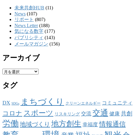
未来共創HUB
(11)
News
(107)
リポート
(807)
News Letter
(188)
気になる数字
(177)
パブリシティ
(143)
メールマガジン
(156)
アーカイブ
ア
ー
タグ
カ
イ
ブ
まちづくり
DX
コミュニティ
クリーンエネルギー
SDGs
交通
スポーツ
コロナ
共創
交流
健康
リスキリング
労働
地方創生
情報通信
地域づくり
幸福度
環境
観光