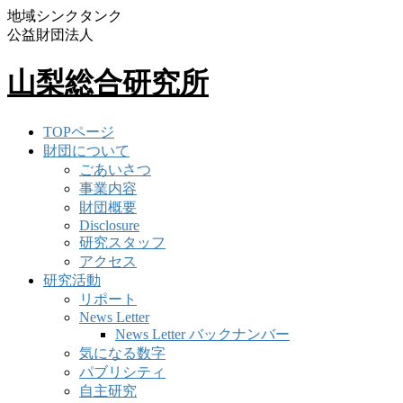
地域シンクタンク
公益財団法人
山梨総合研究所
TOPページ
財団について
ごあいさつ
事業内容
財団概要
Disclosure
研究スタッフ
アクセス
研究活動
リポート
News Letter
News Letter バックナンバー
気になる数字
パブリシティ
自主研究