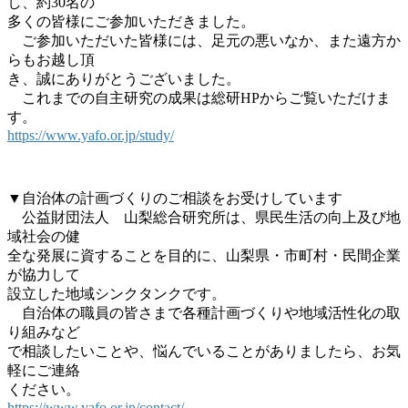
し、約30名の
多くの皆様にご参加いただきました。
ご参加いただいた皆様には、足元の悪いなか、また遠方か
らもお越し頂
き、誠にありがとうございました。
これまでの自主研究の成果は総研HPからご覧いただけま
す。
https://www.yafo.or.jp/study/
▼自治体の計画づくりのご相談をお受けしています
公益財団法人 山梨総合研究所は、県民生活の向上及び地
域社会の健
全な発展に資することを目的に、山梨県・市町村・民間企業
が協力して
設立した地域シンクタンクです。
自治体の職員の皆さまで各種計画づくりや地域活性化の取
り組みなど
で相談したいことや、悩んでいることがありましたら、お気
軽にご連絡
ください。
https://www.yafo.or.jp/contact/