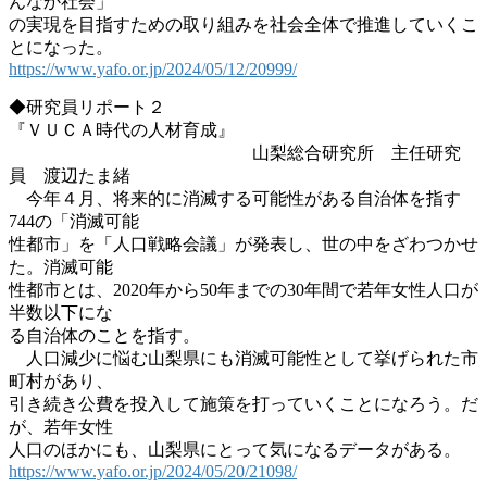
んなか社会」
の実現を目指すための取り組みを社会全体で推進していくこ
とになった。
https://www.yafo.or.jp/2024/05/12/20999/
◆研究員リポート２
『ＶＵＣＡ時代の人材育成』
山梨総合研究所 主任研究
員 渡辺たま緒
今年４月、将来的に消滅する可能性がある自治体を指す
744の「消滅可能
性都市」を「人口戦略会議」が発表し、世の中をざわつかせ
た。消滅可能
性都市とは、2020年から50年までの30年間で若年女性人口が
半数以下にな
る自治体のことを指す。
人口減少に悩む山梨県にも消滅可能性として挙げられた市
町村があり、
引き続き公費を投入して施策を打っていくことになろう。だ
が、若年女性
人口のほかにも、山梨県にとって気になるデータがある。
https://www.yafo.or.jp/2024/05/20/21098/