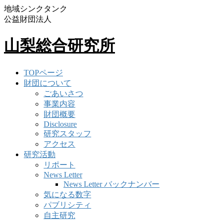
地域シンクタンク
公益財団法人
山梨総合研究所
TOPページ
財団について
ごあいさつ
事業内容
財団概要
Disclosure
研究スタッフ
アクセス
研究活動
リポート
News Letter
News Letter バックナンバー
気になる数字
パブリシティ
自主研究