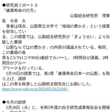
◆研究員リポート３
『健康寿命の行方』
山梨総合研究所 理事
長 今井 久
筆者は現在、山梨県立大学で「地域の豊かさ」という授業
を担当してい
る。この授業では、山梨総合研究所が「ぎょうせい」より出
版した書籍
「山梨ならではの豊かさ」の内容が議論されている。毎回、
この書籍の各
章を2コマ(1コマ90分)連続でカバーし、1時間目が講義、2時
間目がグルー
プワークを行っている。
5月10日の授業では、第2章「健康寿命日本一の山梨」を取
り上げ、講師
はこの章を執筆した山縣然太朗先生にお願いした。
https://www.yafo.or.jp/2024/05/26/21041/
◆今月の総研
5月28日（火）に、令和5年度の自主研究成果報告会を開催