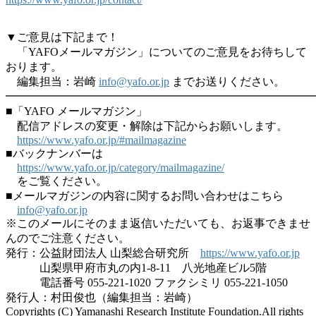
▼ご意見は下記まで！
「YAFOメールマガジン」についてのご意見をお待ちして
おります。
編集担当：岩崎
info@yafo.or.jp
までお送りください。
━━━━━━━━━━━━━━━━━━━━━━━━━━━
■「YAFO メールマガジン」
配信アドレスの変更・解除は下記からお願いします。
https://www.yafo.or.jp/#mailmagazine
■バックナンバーは
https://www.yafo.or.jp/category/mailmagazine/
をご覧ください。
■メールマガジンの内容に関するお問い合わせはこちら
info@yafo.or.jp
※このメールにそのまま返信いただいても、お返事できませ
んのでご注意ください。
発行：公益財団法人 山梨総合研究所
https://www.yafo.or.jp
山梨県甲府市丸の内1-8-11 八光地産ビル5階
電話番号 055-221-1020 ファクシミリ 055-221-1050
発行人：村田俊也（編集担当：岩崎）
Copyrights (C) Yamanashi Research Institute Foundation.All rights