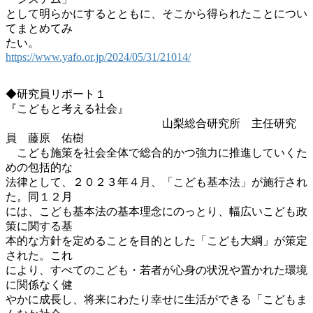
として明らかにするとともに、そこから得られたことについ
てまとめてみ
たい。
https://www.yafo.or.jp/2024/05/31/21014/
◆研究員リポート１
『こどもと考える社会』
山梨総合研究所 主任研究
員 藤原 佑樹
こども施策を社会全体で総合的かつ強力に推進していくた
めの包括的な
法律として、２０２３年４月、「こども基本法」が施行され
た。同１２月
には、こども基本法の基本理念にのっとり、幅広いこども政
策に関する基
本的な方針を定めることを目的とした「こども大綱」が策定
された。これ
により、すべてのこども・若者が心身の状況や置かれた環境
に関係なく健
やかに成長し、将来にわたり幸せに生活ができる「こどもま