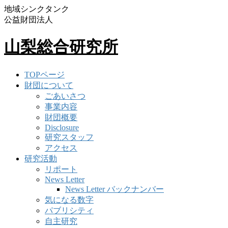
地域シンクタンク
公益財団法人
山梨総合研究所
TOPページ
財団について
ごあいさつ
事業内容
財団概要
Disclosure
研究スタッフ
アクセス
研究活動
リポート
News Letter
News Letter バックナンバー
気になる数字
パブリシティ
自主研究